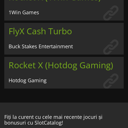
1Win Games
FlyX Cash Turbo
Buck Stakes Entertainment
Rocket X (Hotdog Gaming)
Hotdog Gaming
Fiți la curent cu cele mai recente jocuri și
bonusuri cu SlotCatalog!