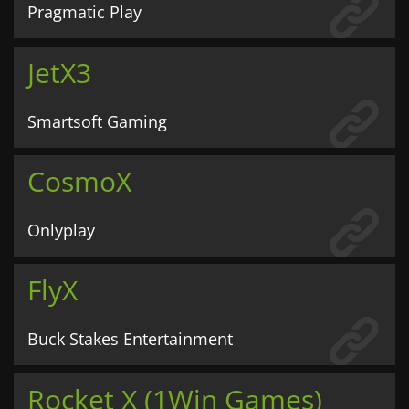
Pragmatic Play
JetX3
Smartsoft Gaming
CosmoX
Onlyplay
FlyX
Buck Stakes Entertainment
Rocket X (1Win Games)