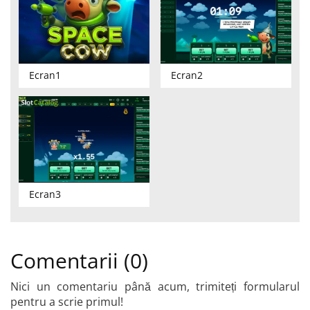
Ecran1
Ecran2
Ecran3
Comentarii (0)
Nici un comentariu până acum, trimiteți formularul
pentru a scrie primul!