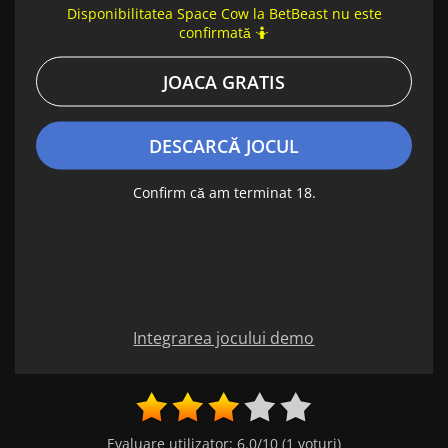
Disponibilitatea Space Cow la BetBeast nu este
confirmată 🤷
JOACA GRATIS
DESCARCĂ JOCUL
Confirm că am terminat 18.
Integrarea jocului demo
Evaluare utilizator:
6.0
/10
(
1
voturi)