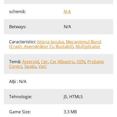
schemă:
N-A
Betways:
N/A
Caracteristici:
Istoria Jocului
,
Mecanismul Burst
(Crash, Asemănător Cu Bustabit)
,
Multiplicator
Temă:
Asteroid
,
Cer
,
Cer Albastru
,
OZN
,
Probativ
Corect
,
Spaţiu
,
Vaci
Alții : N/A
Tehnologie:
JS, HTML5
Game Size:
3.3 MB