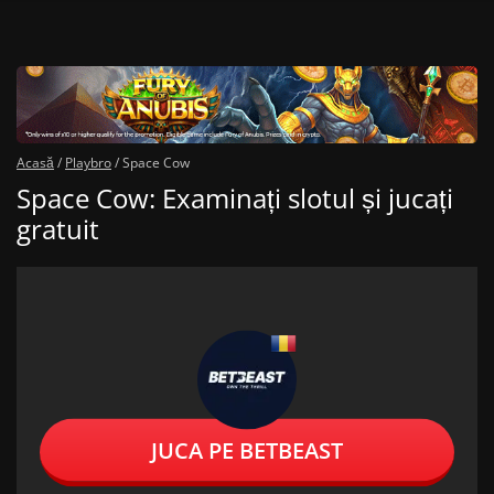
Acasă
/
Playbro
/
Space Cow
Space Cow: Examinați slotul și jucați
gratuit
JUCA PE BETBEAST