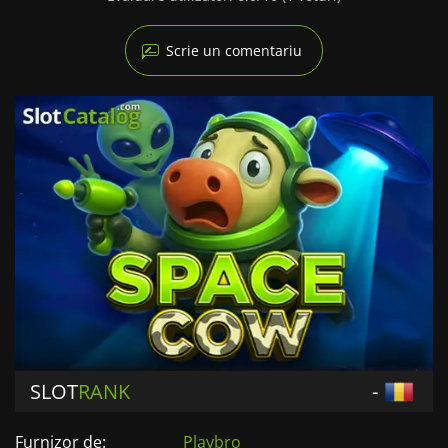
Scrie un comentariu
SLOT
RANK
-
Furnizor de:
Playbro