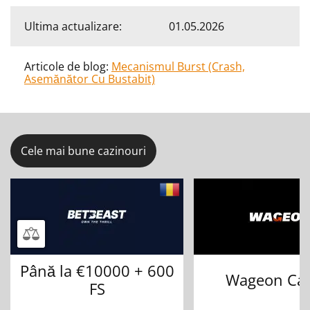
Ultima actualizare:
01.05.2026
Articole de blog:
Mecanismul Burst (Crash,
Asemănător Cu Bustabit)
Cele mai bune cazinouri
Până la €10000 + 600
Wageon Cas
FS