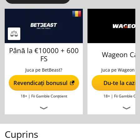
Până la €10000 + 600
Wageon Cas
FS
Juca pe BetBeast?
Juca pe Wageon C
Revendicați bonusul
Du-te la cazi
18+ |
Fii Gamble Conștient
18+ |
Fii Gamble Con
Cuprins