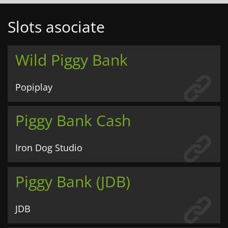
Slots asociate
Wild Piggy Bank
Popiplay
Piggy Bank Cash
Iron Dog Studio
Piggy Bank (JDB)
JDB