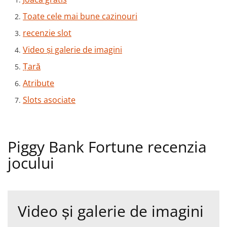
Toate cele mai bune cazinouri
recenzie slot
Video și galerie de imagini
Țară
Atribute
Slots asociate
Piggy Bank Fortune recenzia
jocului
Video și galerie de imagini