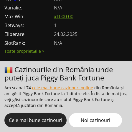
Variație:
N/A
Max Win:
x1000.00
Betways:
1
Eliberare:
24.02.2025
SlotRank:
N/A
Toate proprietățile >
Cazinourile din România unde
puteți juca Piggy Bank Fortune
Am scanat 74
cele mai bune cazinouri online
din România și
am găsit Piggy Bank Fortune la 1 dintre ele. În lista de mai jos,
veți găsi cazinourile care au slotul Piggy Bank Fortune și
acceptă jucători din România.
Cele mai bune cazinouri
Noi cazinouri