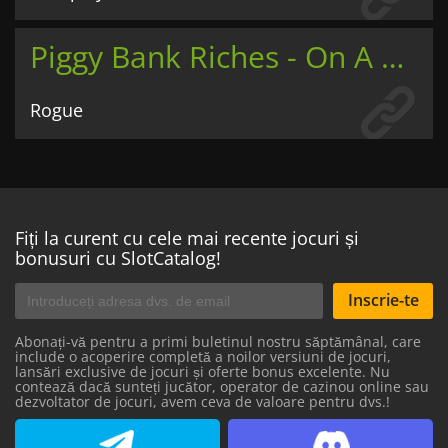
Piggy Bank Riches - On A Roll
Rogue
Fiți la curent cu cele mai recente jocuri și
bonusuri cu SlotCatalog!
Inscrie-te
Abonați-vă pentru a primi buletinul nostru săptămânal, care
include o acoperire completă a noilor versiuni de jocuri,
lansări exclusive de jocuri și oferte bonus excelente. Nu
contează dacă sunteți jucător, operator de cazinou online sau
dezvoltator de jocuri, avem ceva de valoare pentru dvs.!
SlotCatalog Telegram
SlotCatalog Discord