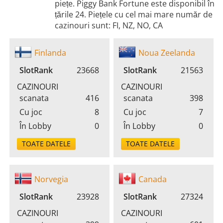
piețe. Piggy Bank Fortune este disponibil în
țările 24. Piețele cu cel mai mare număr de
cazinouri sunt: FI, NZ, NO, CA
Finlanda
Noua Zeelanda
SlotRank
23668
SlotRank
21563
CAZINOURI
CAZINOURI
scanata
416
scanata
398
Cu joc
8
Cu joc
7
În Lobby
0
În Lobby
0
TOATE DATELE
TOATE DATELE
Norvegia
Canada
SlotRank
23928
SlotRank
27324
CAZINOURI
CAZINOURI