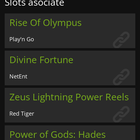
Slots asociate
Rise Of Olympus
Play'n Go
Divine Fortune
NetEnt
Zeus Lightning Power Reels
Red Tiger
Power of Gods: Hades