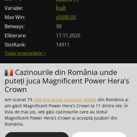
Variație:
Înalt
Max Win:
x5000.00
Betways:
30
Eliberare:
17.11.2025
SlotRank:
14911
Toate proprietățile >
Cazinourile din România unde
puteți juca Magnificent Power Hera's
Crown
Am scanat 73
cele mai bune cazinouri online
din România și
am găsit Magnificent Power Hera's Crown la 11 dintre ele. În
lista de mai jos, veți găsi cazinourile care au slotul
Magnificent Power Hera's Crown și acceptă jucători din
România.