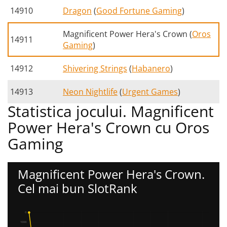
14910
Dragon
(
Good Fortune Gaming
)
Magnificent Power Hera's Crown (
Oros
14911
Gaming
)
14912
Shivering Strings
(
Habanero
)
14913
Neon Nightlife
(
Urgent Games
)
Statistica jocului. Magnificent
Power Hera's Crown cu Oros
Gaming
Magnificent Power Hera's Crown.
Cel mai bun SlotRank