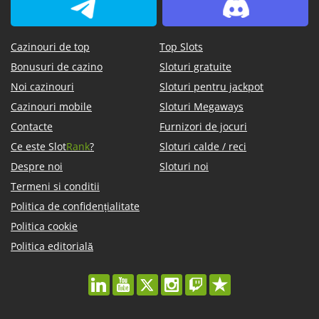
Cazinouri de top
Top Slots
Bonusuri de cazino
Sloturi gratuite
Noi cazinouri
Sloturi pentru jackpot
Cazinouri mobile
Sloturi Megaways
Contacte
Furnizori de jocuri
Ce este Slot
Rank
?
Sloturi calde / reci
Despre noi
Sloturi noi
Termeni si conditii
Politica de confidențialitate
Politica cookie
Politica editorială
linkedin
youtube
twitter
instagram
twitch
trustpilot