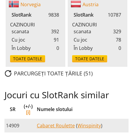
Norvegia
Austria
SlotRank
9838
SlotRank
10787
CAZINOURI
CAZINOURI
scanata
392
scanata
329
Cu joc
91
Cu joc
78
În Lobby
0
În Lobby
0
TOATE DATELE
TOATE DATELE
PARCURGEȚI TOATE ȚĂRILE (51)
Jocuri cu SlotRank similar
(+/-)
SR
Numele slotului
[i]
14909
Cabaret Roulette
(
Winspinity
)