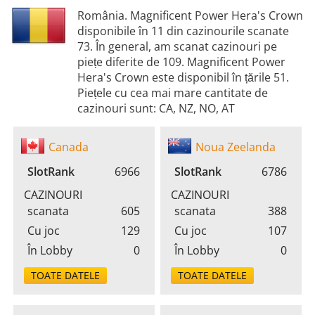
România. Magnificent Power Hera's Crown
disponibile în 11 din cazinourile scanate
73. În general, am scanat cazinouri pe
piețe diferite de 109. Magnificent Power
Hera's Crown este disponibil în țările 51.
Piețele cu cea mai mare cantitate de
cazinouri sunt: CA, NZ, NO, AT
Canada
Noua Zeelanda
SlotRank
6966
SlotRank
6786
CAZINOURI
CAZINOURI
scanata
605
scanata
388
Cu joc
129
Cu joc
107
În Lobby
0
În Lobby
0
TOATE DATELE
TOATE DATELE