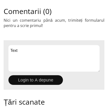
Comentarii (0)
Nici un comentariu până acum, trimiteți formularul
pentru a scrie primul!
Țări scanate