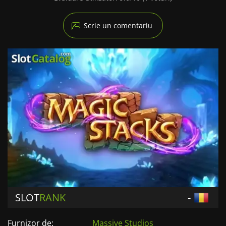
Scrie un comentariu
SLOT
RANK
-
Furnizor de:
Massive Studios