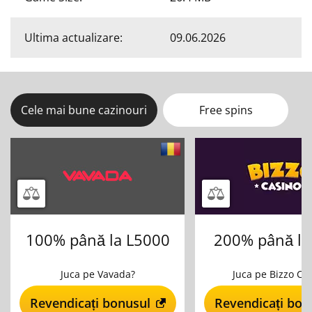
Ultima actualizare:
09.06.2026
Cele mai bune cazinouri
Free spins
100% până la L5000
200% până la
Juca pe Vavada?
Juca pe Bizzo Ca
Revendicați bonusul
Revendicați bon