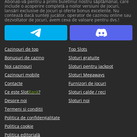
Abonați-vă pentru a primi buletinul nostru săptămânal, care
include o acoperire completă a noilor versiuni de jocuri,
lansări exclusive de jocuri și oferte bonus excelente. Nu
contează dacă sunteți jucător, operator de cazinou online sau
dezvoltator de jocuri, avem ceva de valoare pentru dvs.!
SlotCatalog Telegram
SlotCatalog Discord
Cazinouri de top
Top Slots
Bonusuri de cazino
Sloturi gratuite
Noi cazinouri
Sloturi pentru jackpot
Cazinouri mobile
Sloturi Megaways
Contacte
Furnizori de jocuri
Ce este Slot
Rank
?
Sloturi calde / reci
Despre noi
Sloturi noi
Termeni si conditii
Politica de confidențialitate
Politica cookie
Politica editorială