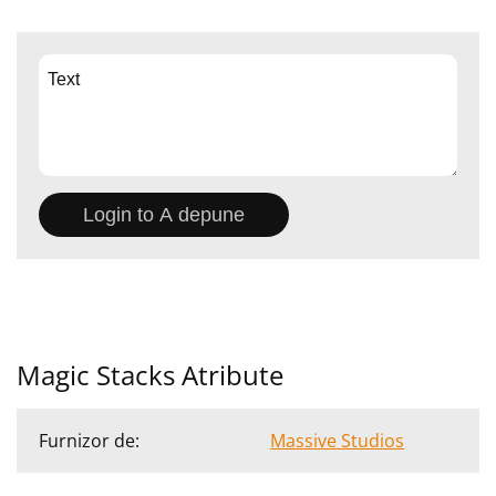
Magic Stacks Atribute
Furnizor de:
Massive Studios