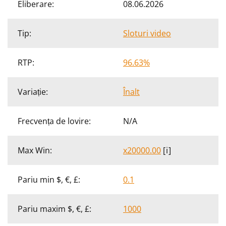
Eliberare:
08.06.2026
Tip:
Sloturi video
RTP:
96.63%
Variație:
Înalt
Frecvența de lovire:
N/A
Max Win:
x20000.00
[ i ]
Pariu min $, €, £:
0.1
Pariu maxim $, €, £:
1000