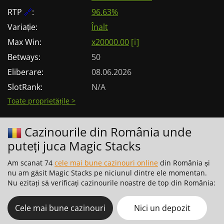
RTP
🔗
:
96.63%
Variație:
Înalt
Max Win:
x20000.00
[ i ]
Betways:
50
Eliberare:
08.06.2026
SlotRank:
N/A
Toate proprietățile >
Cazinourile din România unde
puteți juca Magic Stacks
Am scanat 74
cele mai bune cazinouri online
din România și
nu am găsit Magic Stacks pe niciunul dintre ele momentan.
Nu ezitați să verificați cazinourile noastre de top din România:
Cele mai bune cazinouri
Nici un depozit