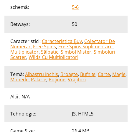
schemă:
5-6
Betways:
50
Caracteristici:
Caracteristica Buy
,
Colectator De
Numerar
,
Free Spins
,
Free Spins Suplimentare
,
Multiplicator
,
Sălbatic
,
Simbol Mister
,
Simboluri
Scatter
,
Wilds Cu Multiplicatori
Temă:
Albastru Inchis
,
Broaște
,
Bufnițe
,
Carte
,
Magie
,
Monede
,
Pălărie
,
Poţiune
,
Vrăjitori
Alții : N/A
Tehnologie:
JS, HTML5
Game Size:
26.4 MB