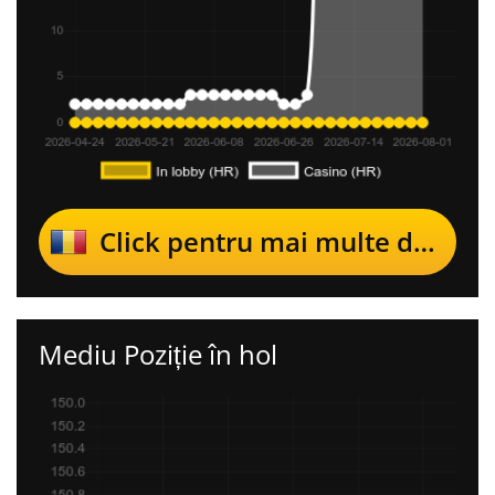
Click pentru mai multe detalii
Mediu Poziție în hol