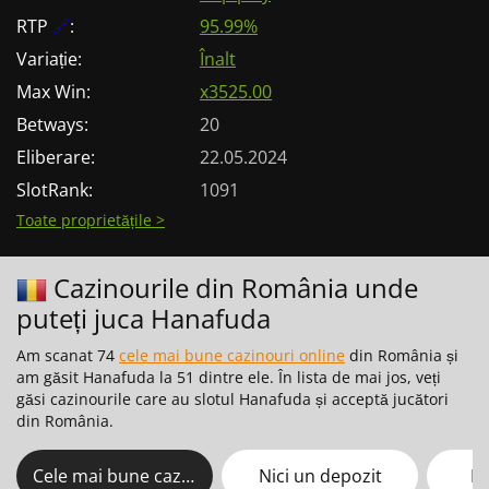
RTP
🔗
:
95.99%
Variație:
Înalt
Max Win:
x3525.00
Betways:
20
Eliberare:
22.05.2024
SlotRank:
1091
Toate proprietățile >
Cazinourile din România unde
puteți juca Hanafuda
Am scanat 74
cele mai bune cazinouri online
din România și
am găsit Hanafuda la 51 dintre ele. În lista de mai jos, veți
găsi cazinourile care au slotul Hanafuda și acceptă jucători
din România.
Cele mai bune cazinouri
Nici un depozit
No