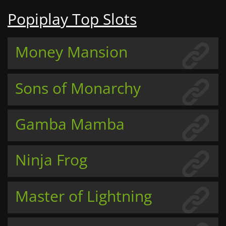
Popiplay Top Slots
Money Mansion
Sons of Monarchy
Gamba Mamba
Ninja Frog
Master of Lightning