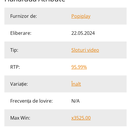
Furnizor de:
Popiplay
Eliberare:
22.05.2024
Tip:
Sloturi video
RTP:
95.99%
Variație:
Înalt
Frecvența de lovire:
N/A
Max Win:
x3525.00