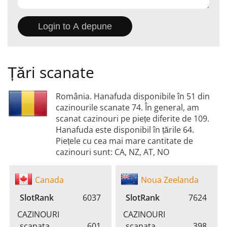
Țări scanate
România. Hanafuda disponibile în 51 din
cazinourile scanate 74. În general, am
scanat cazinouri pe piețe diferite de 109.
Hanafuda este disponibil în țările 64.
Piețele cu cea mai mare cantitate de
cazinouri sunt: CA, NZ, AT, NO
Canada
Noua Zeelanda
SlotRank
6037
SlotRank
7624
CAZINOURI
CAZINOURI
scanata
601
scanata
398