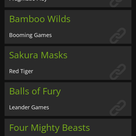
Bamboo Wilds
Booming Games
Sakura Masks
Red Tiger
Balls of Fury
Leander Games
Four Mighty Beasts