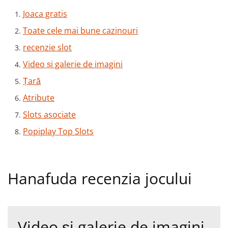
Joaca gratis
Toate cele mai bune cazinouri
recenzie slot
Video și galerie de imagini
Țară
Atribute
Slots asociate
Popiplay Top Slots
Hanafuda recenzia jocului
Video și galerie de imagini