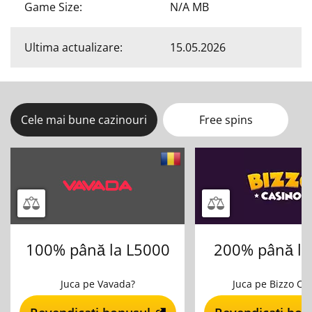
Game Size:
N/A MB
Ultima actualizare:
15.05.2026
Cele mai bune cazinouri
Free spins
100% până la L5000
200% până la
Juca pe Vavada?
Juca pe Bizzo Ca