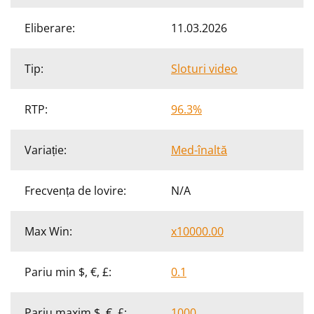
Eliberare:
11.03.2026
Tip:
Sloturi video
RTP:
96.3%
Variație:
Med-înaltă
Frecvența de lovire:
N/A
Max Win:
x10000.00
Pariu min $, €, £:
0.1
Pariu maxim $, €, £:
1000