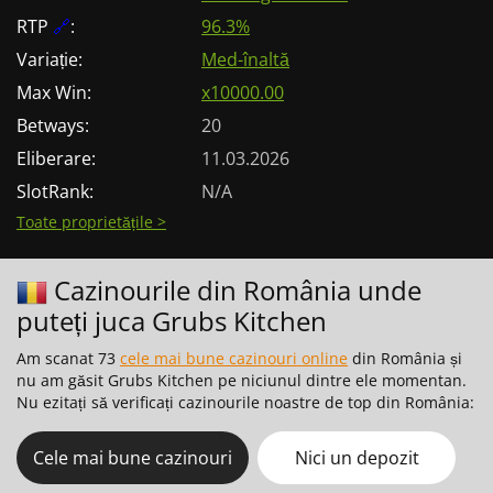
RTP
🔗
:
96.3%
Variație:
Med-înaltă
Max Win:
x10000.00
Betways:
20
Eliberare:
11.03.2026
SlotRank:
N/A
Toate proprietățile >
Cazinourile din România unde
puteți juca Grubs Kitchen
Am scanat 73
cele mai bune cazinouri online
din România și
nu am găsit Grubs Kitchen pe niciunul dintre ele momentan.
Nu ezitați să verificați cazinourile noastre de top din România:
Cele mai bune cazinouri
Nici un depozit