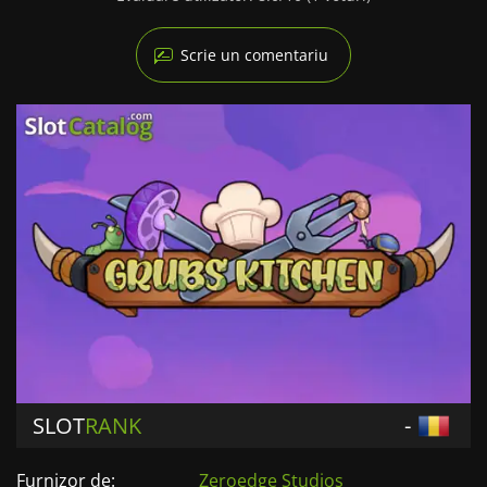
Scrie un comentariu
SLOT
RANK
-
Furnizor de:
Zeroedge Studios