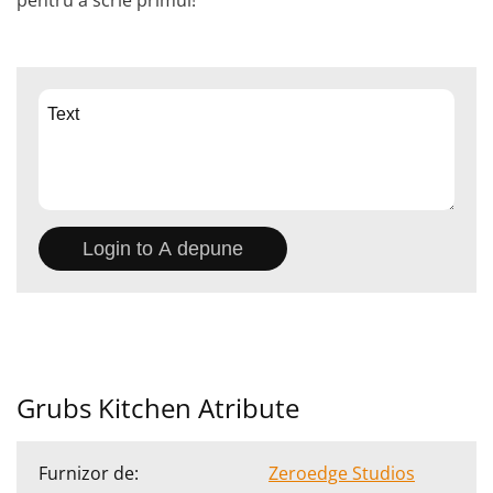
Grubs Kitchen Atribute
Furnizor de:
Zeroedge Studios