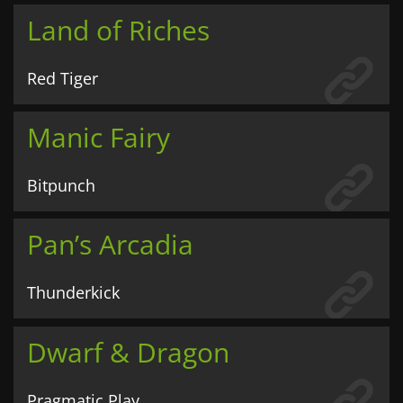
Land of Riches
Red Tiger
Manic Fairy
Bitpunch
Pan’s Arcadia
Thunderkick
Dwarf & Dragon
Pragmatic Play