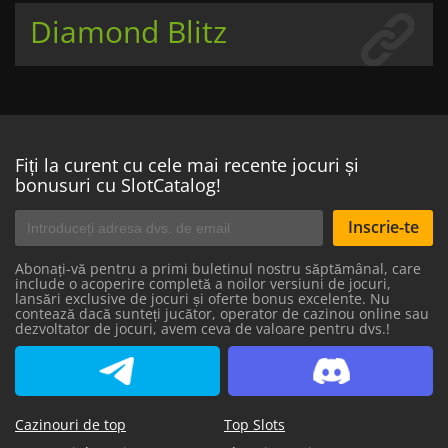
Diamond Blitz
Fiți la curent cu cele mai recente jocuri și
bonusuri cu SlotCatalog!
Inscrie-te
Abonați-vă pentru a primi buletinul nostru săptămânal, care
include o acoperire completă a noilor versiuni de jocuri,
lansări exclusive de jocuri și oferte bonus excelente. Nu
contează dacă sunteți jucător, operator de cazinou online sau
dezvoltator de jocuri, avem ceva de valoare pentru dvs.!
SlotCatalog Telegram
SlotCatalog Discord
Cazinouri de top
Top Slots