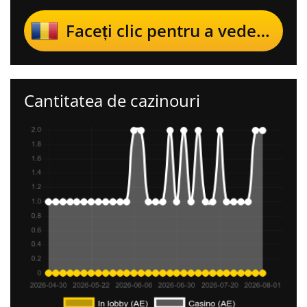
Faceți clic pentru a vedea SlotRank pentru România
Cantitatea de cazinouri