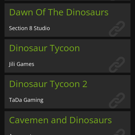
Dawn Of The Dinosaurs
Section 8 Studio
Dinosaur Tycoon
Jili Games
Dinosaur Tycoon 2
TaDa Gaming
Cavemen and Dinosaurs