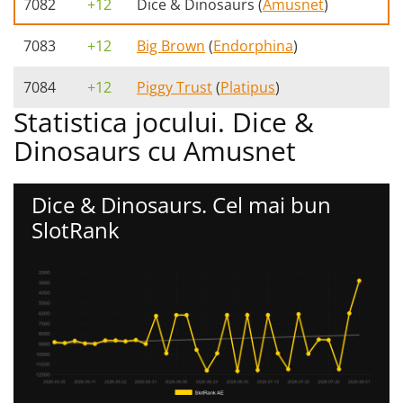
7082
+12
Dice & Dinosaurs (
Amusnet
)
7083
+12
Big Brown
(
Endorphina
)
7084
+12
Piggy Trust
(
Platipus
)
Statistica jocului. Dice &
Dinosaurs cu Amusnet
Dice & Dinosaurs. Cel mai bun
SlotRank