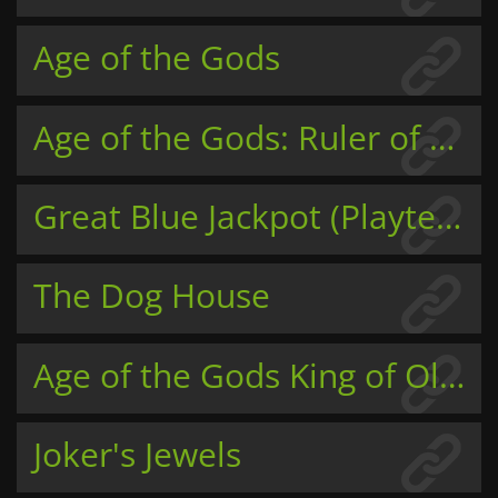
Age of the Gods
Age of the Gods: Ruler of the Sky
Great Blue Jackpot (Playtech)
The Dog House
Age of the Gods King of Olympus (Playtech)
Joker's Jewels