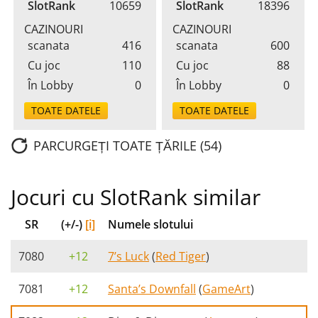
SlotRank
10659
SlotRank
18396
CAZINOURI
CAZINOURI
scanata
416
scanata
600
Cu joc
110
Cu joc
88
În Lobby
0
În Lobby
0
TOATE DATELE
TOATE DATELE
PARCURGEȚI TOATE ȚĂRILE (54)
Jocuri cu SlotRank similar
SR
(+/-)
[i]
Numele slotului
7080
+12
7’s Luck
(
Red Tiger
)
7081
+12
Santa’s Downfall
(
GameArt
)