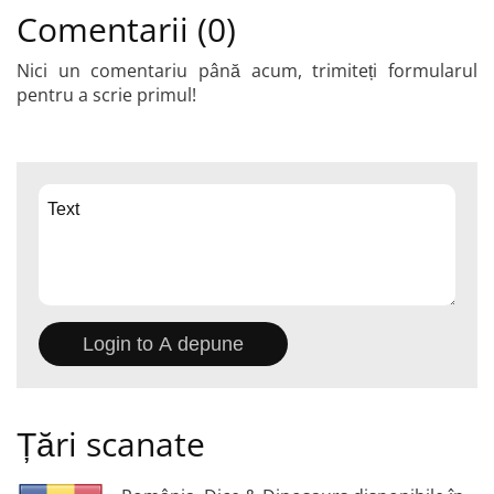
Comentarii (0)
Nici un comentariu până acum, trimiteți formularul
pentru a scrie primul!
Țări scanate