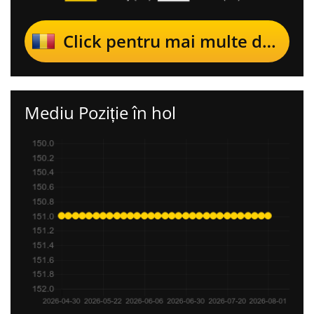
Click pentru mai multe detalii
Mediu Poziție în hol