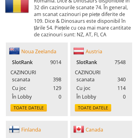
România. Dice & Dinosaurs disponibile în
32 din cazinourile scanate 74. În general,
am scanat cazinouri pe piețe diferite de
109. Dice & Dinosaurs este disponibil în
țările 54. Piețele cu cea mai mare cantitate
de cazinouri sunt: NZ, AT, FI, CA
Noua Zeelanda
Austria
SlotRank
9014
SlotRank
7548
CAZINOURI
CAZINOURI
scanata
398
scanata
340
Cu joc
129
Cu joc
114
În Lobby
0
În Lobby
0
TOATE DATELE
TOATE DATELE
Finlanda
Canada