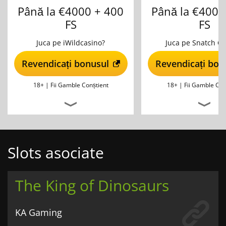
Până la €4000 + 400
Până la €4000
FS
FS
Juca pe iWildcasino?
Juca pe Snatch Ca
Revendicați bonusul
Revendicați bon
18+ |
Fii Gamble Conștient
18+ |
Fii Gamble Con
Slots asociate
The King of Dinosaurs
KA Gaming