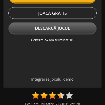
JOACA GRATIS
DESCARCĂ JOCUL
Confirm că am terminat 18.
Integrarea jocului demo
Evaluare utilizator:
7.0
/10
(
1
voturi)