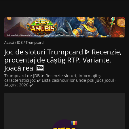
Acasă
/
JDB
/
Trumpcard
Joc de sloturi Trumpcard ᐈ Recenzie,
procentaj de câștig RTP, Variante.
Joacă real 🎰
Trumpcard de JDB ➤ Recenzie sloturi, informații și
caracteristici joc ✔️ Lista casinourilor unde poți juca jocul -
August 2026 ✔️