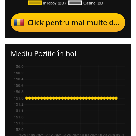
Click pentru mai multe detalii
Mediu Poziție în hol