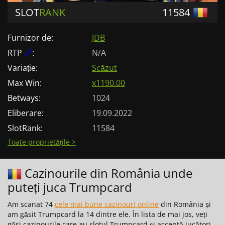
SLOT
RANK
11584
Furnizor de:
JDB
RTP
🔗
:
N/A
Variație:
Scăzut
Max Win:
x1190.00
Betways:
1024
Eliberare:
19.09.2022
SlotRank:
11584
Toate proprietățile >
Cazinourile din România unde
puteți juca Trumpcard
Am scanat 74
cele mai bune cazinouri online
din România și
am găsit Trumpcard la 14 dintre ele. În lista de mai jos, veți
găsi cazinourile care au slotul Trumpcard și acceptă jucători