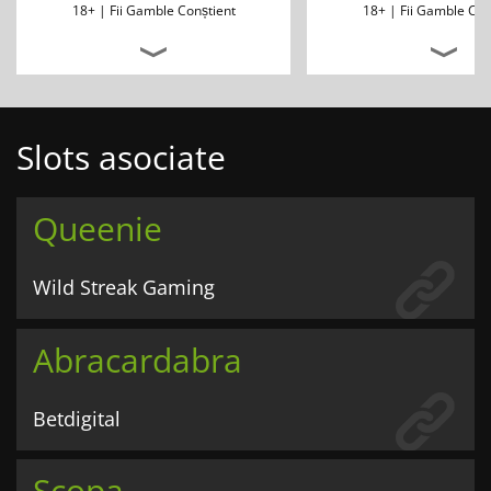
18+ |
Fii Gamble Conștient
18+ |
Fii Gamble Con
Slots asociate
Queenie
Wild Streak Gaming
Abracardabra
Betdigital
Scopa