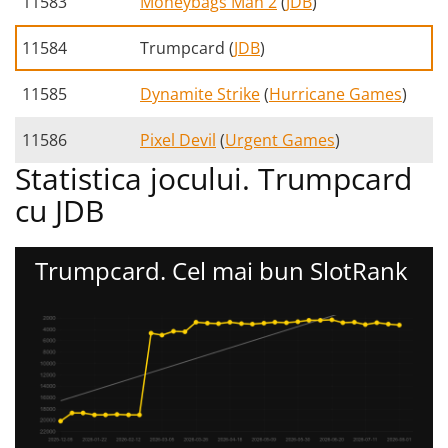
11583
Moneybags Man 2
(
JDB
)
11584
Trumpcard (
JDB
)
11585
Dynamite Strike
(
Hurricane Games
)
11586
Pixel Devil
(
Urgent Games
)
Statistica jocului. Trumpcard
cu JDB
Trumpcard. Cel mai bun SlotRank