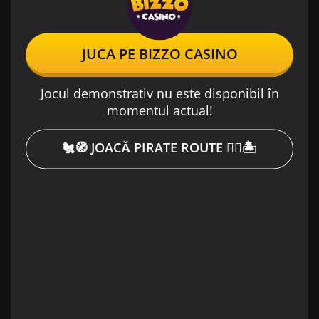
JUCA PE BIZZO CASINO
Jocul demonstrativ nu este disponibil în
momentul actual!
🐔🧭 JOACĂ PIRATE ROUTE 🏴‍☠️🏝️