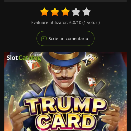
Evaluare utilizator:
6.0
/10
(
1
voturi)
Scrie un comentariu