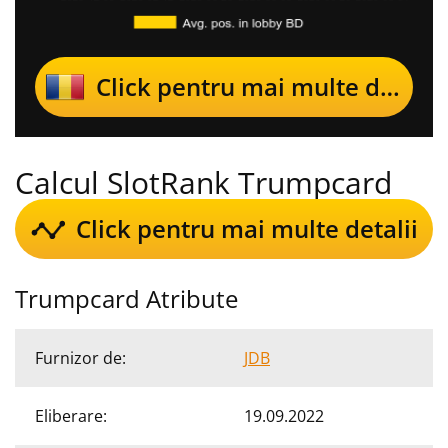
Click pentru mai multe detalii
Calcul SlotRank Trumpcard
Click pentru mai multe detalii
Trumpcard Atribute
Furnizor de:
JDB
Eliberare:
19.09.2022