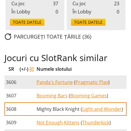
Cu joc
37
Cu joc
23
În Lobby
0
În Lobby
0
TOATE DATELE
TOATE DATELE
PARCURGEȚI TOATE ȚĂRILE (36)
Jocuri cu SlotRank similar
SR
(+/-)
[i]
Numele slotului
3606
Panda's Fortune
(
Pragmatic Play
)
3607
Booming Bars
(
Booming Games
)
3608
Mighty Black Knight (
Light and Wonder
)
3609
Not Enough Kittens
(
Thunderkick
)