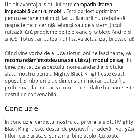
Un alt avantaj al slotului este
compatibilitatea
impecabilă pentru mobil
. Este perfect optimizat
pentru ecrane mai mici, iar utilizatorii nu trebuie să
respecte nicio cerință tehnică sau de sistem. Jocul
rulează fără probleme pe telefoane și tablete Android
și iOS. Totuși, ar putea fi util să vă actualizați browserul!
Când vine vorba de a juca sloturi online fascinante, vă
recomandăm întotdeauna să utilizați modul peisaj
. Ei
bine, din cauza aspectului non-standard al slotului,
sfatul nostru pentru Mighty Black Knight este exact
opusul. Simbolurile de dimensiuni mici ar putea fi o
problemă, dar mutarea tuturor celorlalte butoane este
destul de convenabilă.
Concluzie
În concluzie, verdictul nostru cu privire la slotul Mighty
Black Knight este destul de pozitiv. Într-adevăr, veți găsi
titluri care arată și sună mai bine acolo. Cu toate