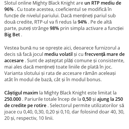
Slotul online Mighty Black Knight are
un RTP mediu de
96%
. Cu toate acestea, coeficientul se modifică în
funcție de nivelul pariului. Dacă mențineți pariul sub
două credite, RTP-ul va fi redus la
94%
. Pe de altă
parte, puteți strânge
98%
prin simpla activare a funcției
Big Bet
.
Vestea bună nu se oprește aici, deoarece furnizorul a
decis să facă jocul
mediu volatil
și cu
frecvență mare de
accesare
. Sunt de așteptat plăți comune și consistente,
mai ales dacă mențineți toate liniile de plată în joc.
Varianta slotului și rata de accesare rămân aceleași
atât în modul de bază, cât și în modul bonus.
Câștigul maxim
la Mighty Black Knight este limitat la
250.000
. Pariurile totale încep de la
0,50
și
ajung la 250
de credite pe rotire
. Selectorul permite utilizatorilor să
joace cu 0,40, 0,30, 0,20 și 0,10, dar folosind doar 40, 30,
20 și, respectiv, 10 linii.