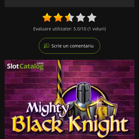
Evaluare utilizator:
5.0
/10
(
1
voturi)
Scrie un comentariu