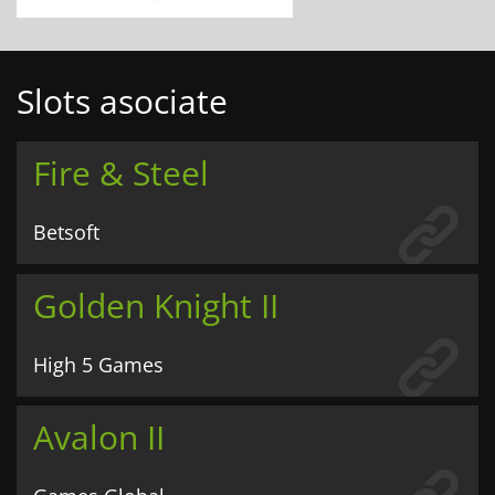
Slots asociate
Fire & Steel
Betsoft
Golden Knight II
High 5 Games
Avalon II