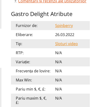
Comentarii și recenzii ale utilizatorilor
Gastro Delight Atribute
Furnizor de:
Spinberry
Eliberare:
26.03.2022
Tip:
Sloturi video
RTP:
N/A
Variație:
N/A
Frecvența de lovire:
N/A
Max Win:
N/A
Pariu min $, €, £:
N/A
Pariu maxim $, €,
N/A
£: