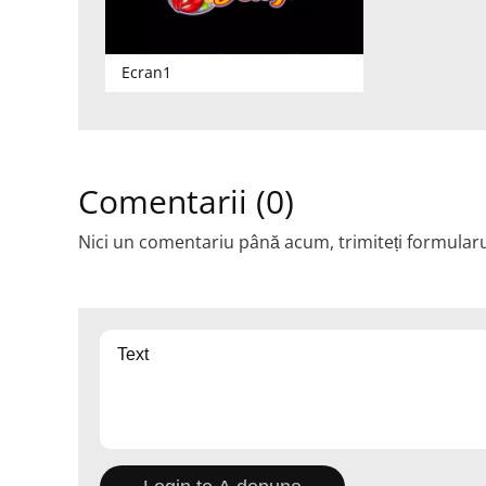
Ecran1
Comentarii (0)
Nici un comentariu până acum, trimiteți formularu