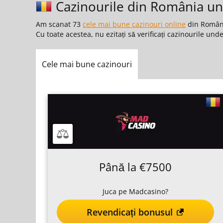
Cazinourile din România und
Am scanat 73
cele mai bune cazinouri online
din Români
Cu toate acestea, nu ezitați să verificați cazinourile und
Cele mai bune cazinouri
Până la €7500
Juca pe Madcasino?
Revendicați bonusul