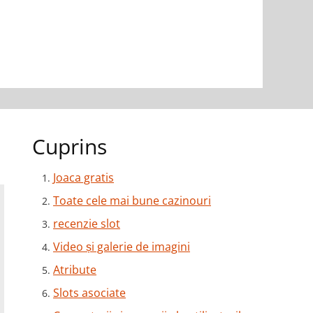
Cuprins
Joaca gratis
Toate cele mai bune cazinouri
recenzie slot
Video și galerie de imagini
Atribute
Slots asociate