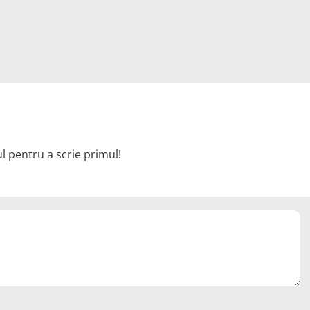
l pentru a scrie primul!