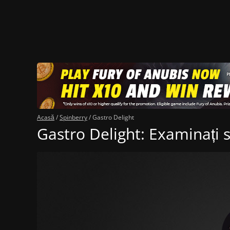
Acasă
/
Spinberry
/
Gastro Delight
Gastro Delight: Examinați sl