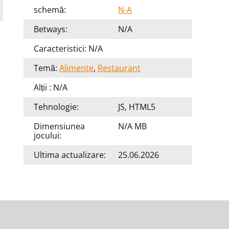
schemă:
N-A
Betways:
N/A
Caracteristici: N/A
Temă:
Alimente
,
Restaurant
Alții : N/A
Tehnologie:
JS, HTML5
Dimensiunea
N/A MB
jocului:
Ultima actualizare:
25.06.2026