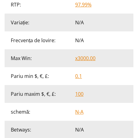
RTP:
97.99%
Variație:
N/A
Frecvența de lovire:
N/A
Max Win:
x3000.00
Pariu min $, €, £:
0.1
Pariu maxim $, €, £:
100
schemă:
N-A
Betways:
N/A