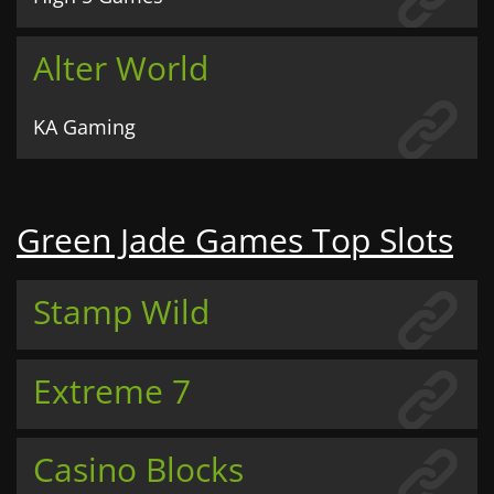
Alter World
KA Gaming
Green Jade Games Top Slots
Stamp Wild
Extreme 7
Casino Blocks