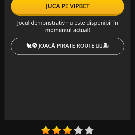
JUCA PE VIPBET
Jocul demonstrativ nu este disponibil în
momentul actual!
🐔🧭 JOACĂ PIRATE ROUTE 🏴‍☠️🏝️