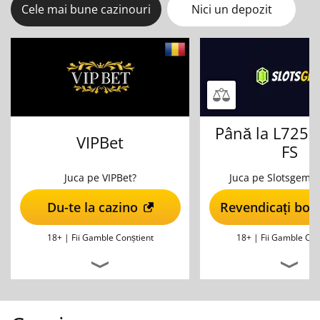
Cele mai bune cazinouri
Nici un depozit
Până la L7250
VIPBet
FS
Juca pe VIPBet?
Juca pe Slotsgem C
Du-te la cazino
Revendicați bon
18+ |
Fii Gamble Conștient
18+ |
Fii Gamble Con