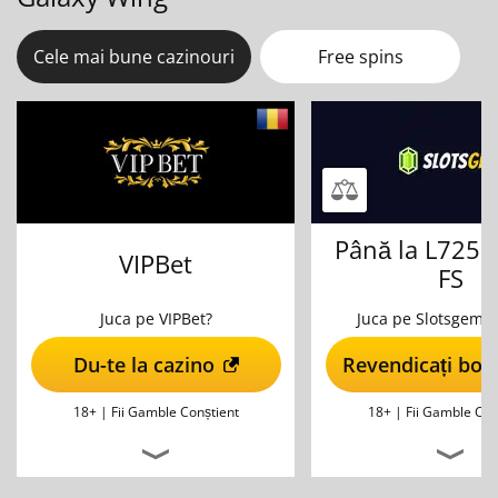
Cele mai bune cazinouri
Free spins
Până la L7250
VIPBet
FS
Juca pe VIPBet?
Juca pe Slotsgem C
Du-te la cazino
Revendicați bon
18+ |
Fii Gamble Conștient
18+ |
Fii Gamble Con