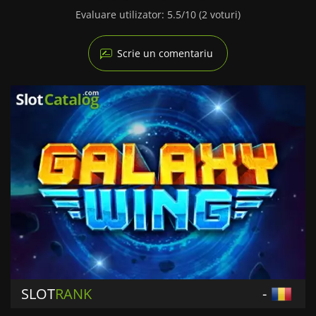
Evaluare utilizator:
5.5
/10
(
2
voturi)
Scrie un comentariu
SLOT
RANK
-