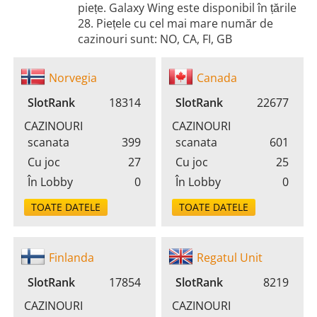
piețe. Galaxy Wing este disponibil în țările
28. Piețele cu cel mai mare număr de
cazinouri sunt: NO, CA, FI, GB
Norvegia
Canada
SlotRank
18314
SlotRank
22677
CAZINOURI
CAZINOURI
scanata
399
scanata
601
Cu joc
27
Cu joc
25
În Lobby
0
În Lobby
0
TOATE DATELE
TOATE DATELE
Finlanda
Regatul Unit
SlotRank
17854
SlotRank
8219
CAZINOURI
CAZINOURI