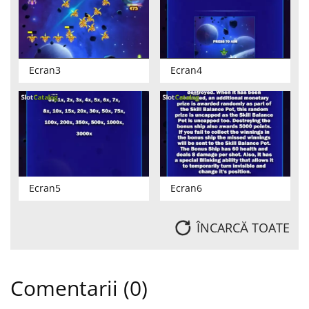
Ecran3
Ecran4
Ecran5
Ecran6
ÎNCARCĂ TOATE
Comentarii (0)