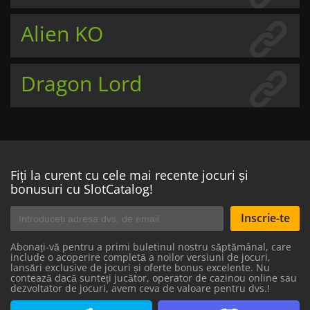
Alien KO
Dragon Lord
Fiți la curent cu cele mai recente jocuri și
bonusuri cu SlotCatalog!
Inscrie-te
Abonați-vă pentru a primi buletinul nostru săptămânal, care
include o acoperire completă a noilor versiuni de jocuri,
lansări exclusive de jocuri și oferte bonus excelente. Nu
contează dacă sunteți jucător, operator de cazinou online sau
dezvoltator de jocuri, avem ceva de valoare pentru dvs.!
SlotCatalog Telegram
SlotCatalog Discord