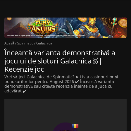
Acasă
/
Spinmatic
/
Galacnica
Încearcă varianta demonstrativă a
jocului de sloturi Galacnica🥇|
Recenzie joc
Vrei să joci Galacnica de Spinmatic? ➤ Lista casinourilor și
bonusurilor lor pentru August 2026 ✔️ Încearcă varianta
demonstrativă sau citește recenzia înainte de a juca cu
adevărat ✔️