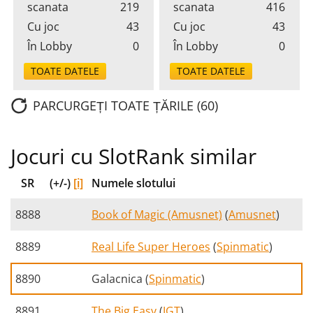
scanata
219
scanata
416
Cu joc
43
Cu joc
43
În Lobby
0
În Lobby
0
TOATE DATELE
TOATE DATELE
PARCURGEȚI TOATE ȚĂRILE (60)
Jocuri cu SlotRank similar
SR
(+/-)
[i]
Numele slotului
8888
Book of Magic (Amusnet)
(
Amusnet
)
8889
Real Life Super Heroes
(
Spinmatic
)
8890
Galacnica (
Spinmatic
)
8891
The Big Easy
(
IGT
)