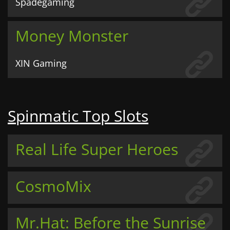
Spadegaming
Money Monster
XIN Gaming
Spinmatic Top Slots
Real Life Super Heroes
CosmoMix
Mr.Hat: Before the Sunrise