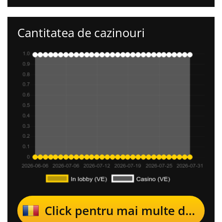
Cantitatea de cazinouri
Click pentru mai multe detalii