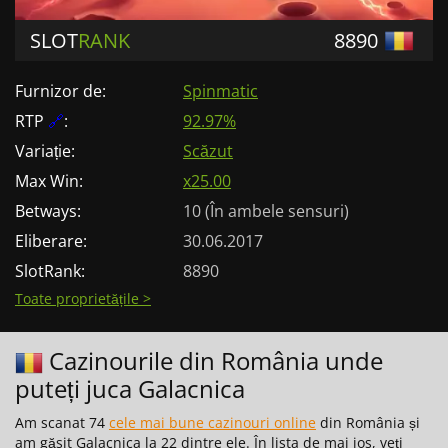
SLOT
RANK
8890
Furnizor de:
Spinmatic
RTP
🔗
:
92.97%
Variație:
Scăzut
Max Win:
x25.00
Betways:
10
(În ambele sensuri)
Eliberare:
30.06.2017
SlotRank:
8890
Toate proprietățile >
Cazinourile din România unde
puteți juca Galacnica
Am scanat 74
cele mai bune cazinouri online
din România și
am găsit Galacnica la 22 dintre ele. În lista de mai jos, veți