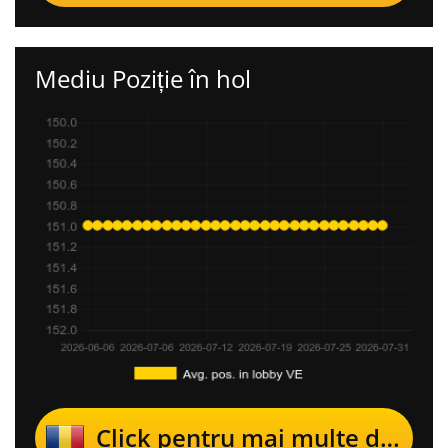
Mediu Poziție în hol
Click pentru mai multe detalii