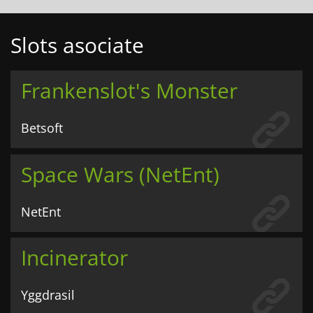
Slots asociate
Frankenslot's Monster
Betsoft
Space Wars (NetEnt)
NetEnt
Incinerator
Yggdrasil