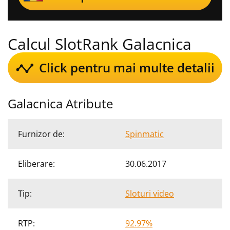
Calcul SlotRank Galacnica
Click pentru mai multe detalii
Galacnica Atribute
Furnizor de:
Spinmatic
Eliberare:
30.06.2017
Tip:
Sloturi video
RTP:
92.97%