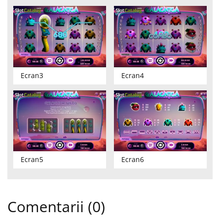
Ecran3
Ecran4
Ecran5
Ecran6
Comentarii (0)