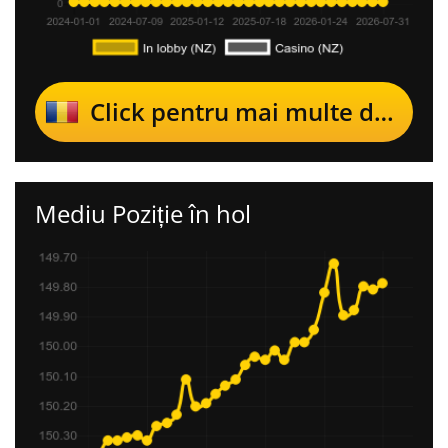
Click pentru mai multe detalii
Mediu Poziție în hol