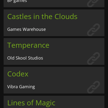
BF games
Castles in the Clouds
Games Warehouse
Temperance
Old Skool Studios
Codex
Vibra Gaming
Lines of Magic