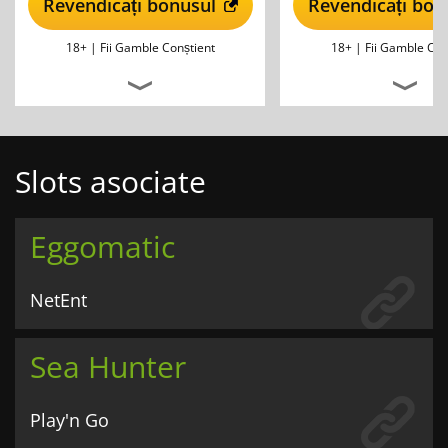
Revendicați bonusul
Revendicați bon
18+ |
Fii Gamble Conștient
18+ |
Fii Gamble Con
Slots asociate
Eggomatic
NetEnt
Sea Hunter
Play'n Go