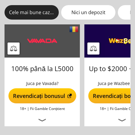
Cele mai bune cazinouri
Nici un depozit
No
100% până la L5000
Up to $2000 +
Juca pe Vavada?
Juca pe Wazbee C
Revendicați bonusul
Revendicați bon
18+ |
Fii Gamble Conștient
18+ |
Fii Gamble Con