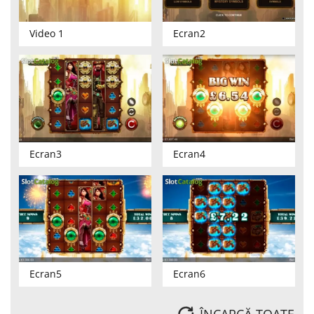
Video 1
Ecran2
Ecran3
Ecran4
Ecran5
Ecran6