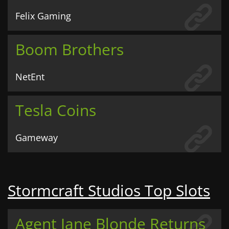
Felix Gaming
Boom Brothers
NetEnt
Tesla Coins
Gameway
Stormcraft Studios Top Slots
Agent Jane Blonde Returns