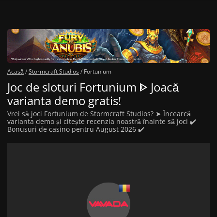
Acasă
/
Stormcraft Studios
/
Fortunium
Joc de sloturi Fortunium ᐈ Joacă
varianta demo gratis!
Vrei să joci Fortunium de Stormcraft Studios? ➤ Încearcă
varianta demo și citește recenzia noastră înainte să joci ✔️
Bonusuri de casino pentru August 2026 ✔️