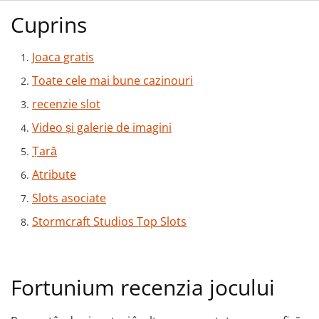
Cuprins
Joaca gratis
Toate cele mai bune cazinouri
recenzie slot
Video și galerie de imagini
Țară
Atribute
Slots asociate
Stormcraft Studios Top Slots
Fortunium recenzia jocului