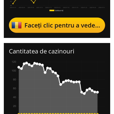
Faceți clic pentru a vedea SlotRank pentru România
Cantitatea de cazinouri