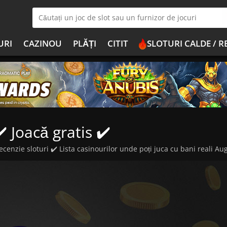
.
URI
CAZINOU
PLĂȚI
CITIT
SLOTURI CALDE / R
️ Joacă gratis ✔️
 Recenzie sloturi ✔️ Lista casinourilor unde poți juca cu bani reali Au