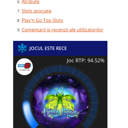
Atribute
Slots asociate
Play'n Go Top Slots
Comentarii și recenzii ale utilizatorilor
JOCUL ESTE RECE
Joc RTP: 94.52%