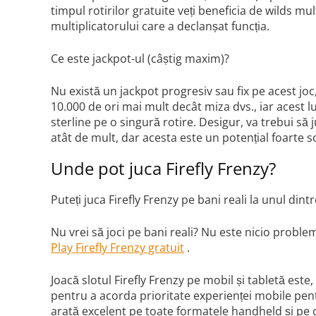
timpul rotirilor gratuite veți beneficia de wilds mult
multiplicatorului care a declanșat funcția.
Ce este jackpot-ul (câștig maxim)?
Nu există un jackpot progresiv sau fix pe acest jo
10.000 de ori mai mult decât miza dvs., iar acest l
sterline pe o singură rotire. Desigur, va trebui să 
atât de mult, dar acesta este un potențial foarte so
Unde pot juca Firefly Frenzy?
Puteți juca Firefly Frenzy pe bani reali la unul di
Nu vrei să joci pe bani reali? Nu este nicio problem
Play Firefly Frenzy gratuit
.
Joacă slotul Firefly Frenzy pe mobil și tabletă est
pentru a acorda prioritate experienței mobile pent
arată excelent pe toate formatele handheld și pe c