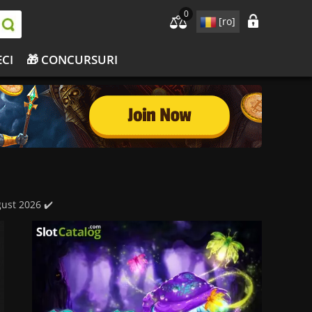
0
site
[ro]
language
ECI
🎁 CONCURSURI
gust 2026 ✔️