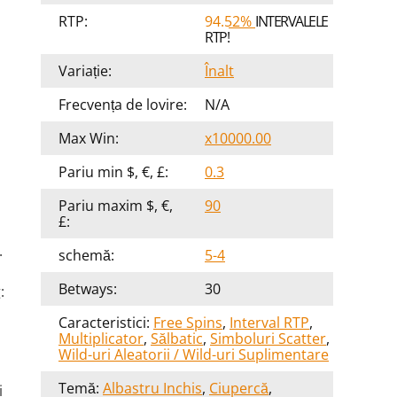
RTP:
94.52%
INTERVALELE
RTP!
Variație:
Înalt
Frecvența de lovire:
N/A
Max Win:
x10000.00
Pariu min $, €, £:
0.3
Pariu maxim $, €,
90
£:
.
schemă:
5-4
Betways:
30
:
Caracteristici:
Free Spins
,
Interval RTP
,
Multiplicator
,
Sălbatic
,
Simboluri Scatter
,
Wild-uri Aleatorii / Wild-uri Suplimentare
Temă:
Albastru Inchis
,
Ciupercă
,
i