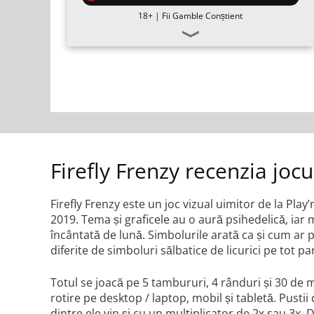
18+ |
Fii Gamble Conștient
Firefly Frenzy recenzia jocu
Firefly Frenzy este un joc vizual uimitor de la Play’
2019. Tema și graficele au o aură psihedelică, iar
încântată de lună. Simbolurile arată ca și cum ar pu
diferite de simboluri sălbatice de licurici pe tot pa
Totul se joacă pe 5 tambururi, 4 rânduri și 30 de m
rotire pe desktop / laptop, mobil și tabletă. Pustii
dintre ele vin și cu un multiplicator de 2x sau 3x. 