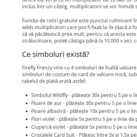
inclus într-un câștig, multiplicatorii se vor înmulț
Funcția de rotiri gratuite este punctul culminant în 
wilds multiplicatori care pot fi fixați la 3x (dacă a 
să vă păcălească prea mult, pentru că acesta este u
strălucitoare, puteți câștiga până la 10.000 x aici,
Ce simboluri există?
Firefly Frenzy vine cu 4 simboluri de înaltă valoare
simboluri de costum de card de valoare mică, sub fo
tabelul de plată arată astfel:
Simbolul Wildfly - plătește 30x pentru 5 pe o li
Floare de aur - plătește 30x pentru 5 pe o linie
Floare albastră - plătește 10x pentru 5 pe o lin
Flori violet - plătește 5x pentru 5 pe o linie de 
Ciupercă violet - plătește 5x pentru 5 pe o lini
Cristalele Card Suit - Plătesc între 3x și 1,5x p