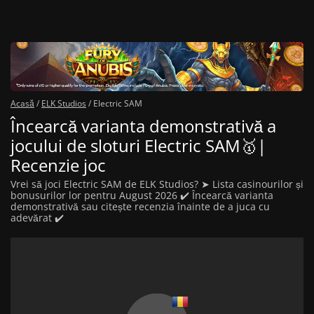
Acasă
/
ELK Studios
/
Electric SAM
Încearcă varianta demonstrativă a
jocului de sloturi Electric SAM🥇|
Recenzie joc
Vrei să joci Electric SAM de ELK Studios? ➤ Lista casinourilor și
bonusurilor lor pentru August 2026 ✔️ Încearcă varianta
demonstrativă sau citește recenzia înainte de a juca cu
adevărat ✔️