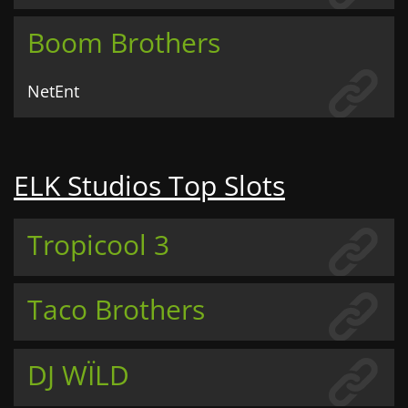
Boom Brothers
NetEnt
ELK Studios Top Slots
Tropicool 3
Taco Brothers
DJ WÏLD