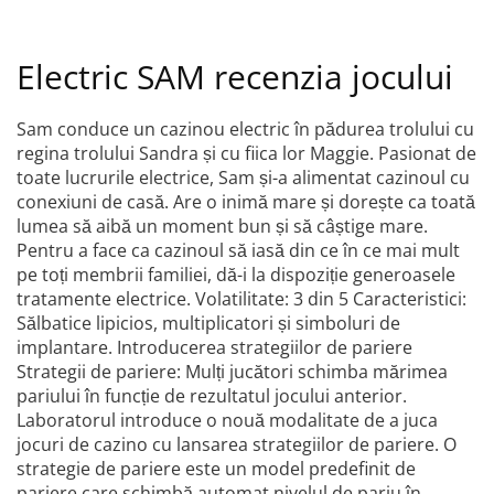
Electric SAM recenzia jocului
Sam conduce un cazinou electric în pădurea trolului cu
regina trolului Sandra și cu fiica lor Maggie. Pasionat de
toate lucrurile electrice, Sam și-a alimentat cazinoul cu
conexiuni de casă. Are o inimă mare și dorește ca toată
lumea să aibă un moment bun și să câștige mare.
Pentru a face ca cazinoul să iasă din ce în ce mai mult
pe toți membrii familiei, dă-i la dispoziție generoasele
tratamente electrice. Volatilitate: 3 din 5 Caracteristici:
Sălbatice lipicios, multiplicatori și simboluri de
implantare. Introducerea strategiilor de pariere
Strategii de pariere: Mulți jucători schimba mărimea
pariului în funcție de rezultatul jocului anterior.
Laboratorul introduce o nouă modalitate de a juca
jocuri de cazino cu lansarea strategiilor de pariere. O
strategie de pariere este un model predefinit de
pariere care schimbă automat nivelul de pariu în