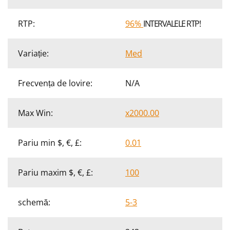
RTP:
96%
INTERVALELE RTP!
Variație:
Med
Frecvența de lovire:
N/A
Max Win:
x2000.00
Pariu min $, €, £:
0.01
Pariu maxim $, €, £:
100
schemă:
5-3