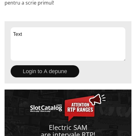
pentru a scrie primul!
Electric SAM
are intervale RTP!