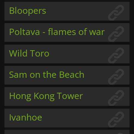
Bloopers
Poltava - flames of war
Wild Toro
Sam on the Beach
Hong Kong Tower
Ivanhoe