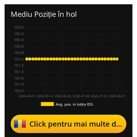
Mediu Poziție în hol
Click pentru mai multe detalii