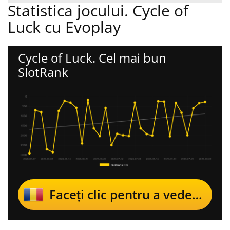
Statistica jocului. Cycle of
Luck cu Evoplay
Cycle of Luck. Cel mai bun
SlotRank
Faceți clic pentru a vedea SlotRank pentru România