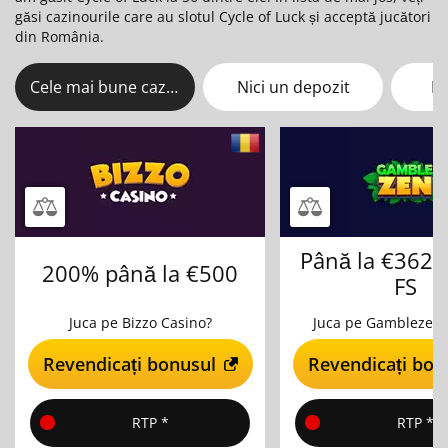
găsi cazinourile care au slotul Cycle of Luck și acceptă jucători
din România.
Cele mai bune cazinouri
Nici un depozit
No
Până la €3625
200% până la €500
FS
Juca pe Bizzo Casino?
Juca pe Gamblezen 
Revendicați bonusul
Revendicați bon
RTP *
RTP *