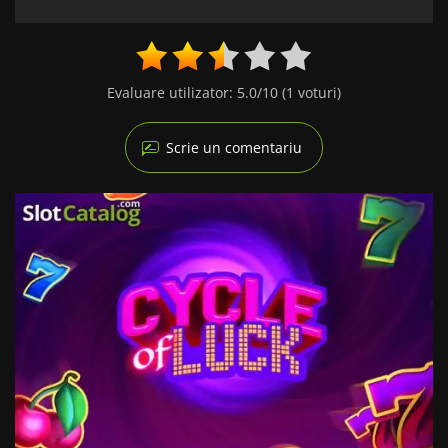
Evaluare utilizator:
5.0
/10
(
1
voturi)
Scrie un comentariu