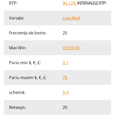
RTP:
96.12%
INTERVALELE RTP!
Variație:
Low-Med
Frecvența de lovire:
25
Max Win:
x5510.00
Pariu min $, €, £:
0.1
Pariu maxim $, €, £:
75
schemă:
5-4
Betways:
20