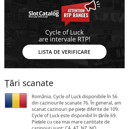
Cycle of Luck
are intervale RTP!
LISTA DE VERIFICARE
Țări scanate
România. Cycle of Luck disponibile în 56
din cazinourile scanate 76. În general, am
scanat cazinouri pe piețe diferite de 109.
Cycle of Luck este disponibil în țările 69.
Piețele cu cea mai mare cantitate de
cazinouri sunt: CA, AT, NZ, NO