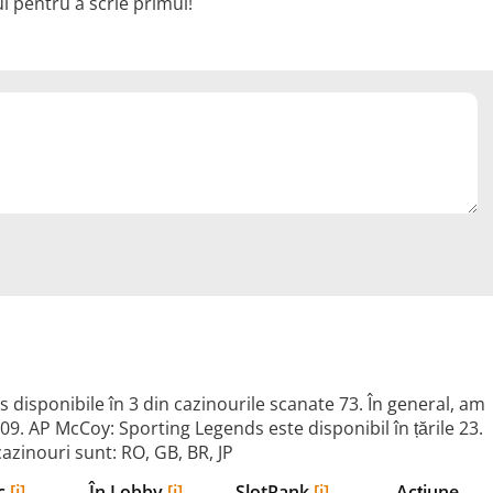
l pentru a scrie primul!
disponibile în 3 din cazinourile scanate 73. În general, am
109. AP McCoy: Sporting Legends este disponibil în țările 23.
azinouri sunt: RO, GB, BR, JP
oc
[i]
În Lobby
[i]
SlotRank
[i]
Acțiune