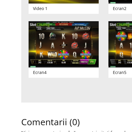
Video 1
Ecran2
Ecran4
Ecran5
Comentarii (0)