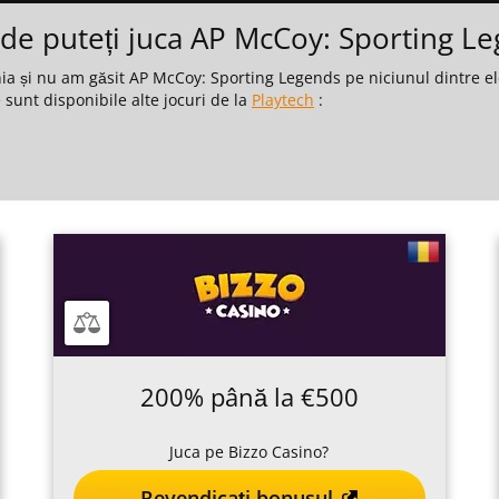
de puteți juca AP McCoy: Sporting L
a și nu am găsit AP McCoy: Sporting Legends pe niciunul dintre 
e sunt disponibile alte jocuri de la
Playtech
:
200% până la €500
Juca pe Bizzo Casino?
Revendicați bonusul