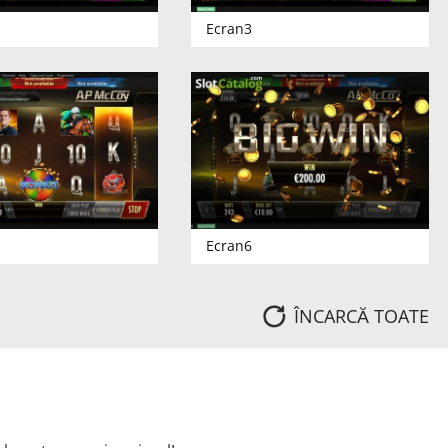
Ecran3
Ecran6
ÎNCARCĂ TOATE