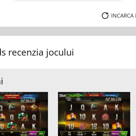
INCARCA 
 recenzia jocului
i