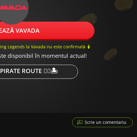
TEAZĂ VAVADA
ting Legends la Vavada nu este confirmată 🤷
ste disponibil în momentul actual!
PIRATE ROUTE 🏴‍☠️🏝️
Scrie un comentariu