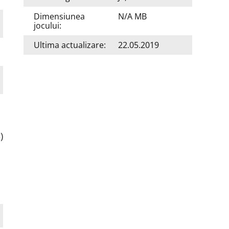
Dimensiunea
N/A MB
jocului:
Ultima actualizare:
22.05.2019
)