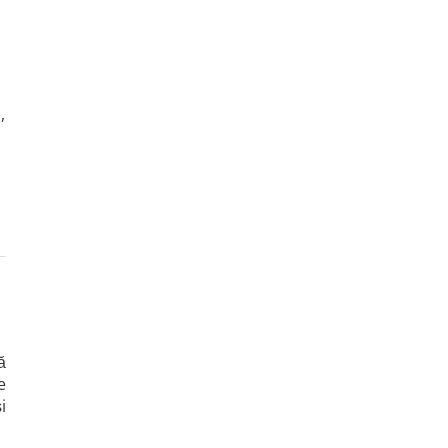
,
ă
e
i