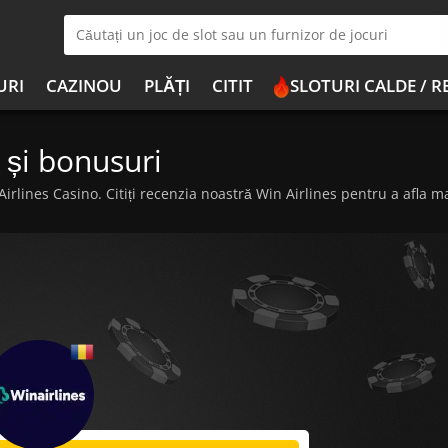
.
URI
CAZINOU
PLĂȚI
CITIT
SLOTURI CALDE / R
 și bonusuri
n Airlines Casino. Citiți recenzia noastră Win Airlines pentru a afla