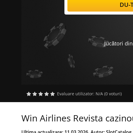
DU-T
Jucători di
Evaluare utilizator:
N/A
(
0
voturi)
Win Airlines Revista cazino
Ultima actualizare: 11.03.2026. Autor: SlotCatalog.