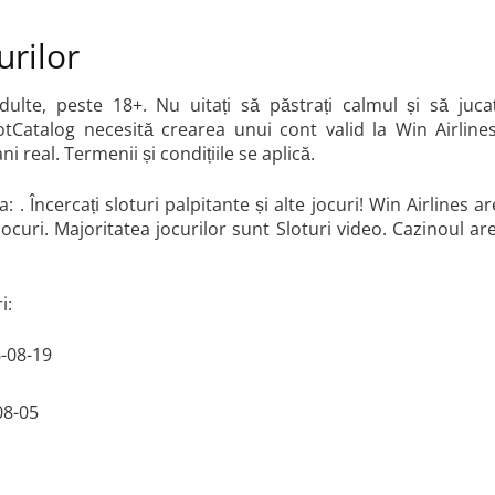
urilor
ulte, peste 18+. Nu uitați să păstrați calmul și să jucaț
tCatalog necesită crearea unui cont valid la
Win Airline
 real. Termenii și condițiile se aplică.
: . Încercați sloturi palpitante și alte jocuri! Win Airlines ar
jocuri. Majoritatea jocurilor sunt Sloturi video. Cazinoul are
i:
6-08-19
08-05