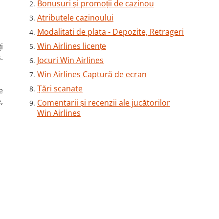
Bonusuri și promoții de cazinou
Atributele cazinoului
Modalitati de plata - Depozite, Retrageri
Win Airlines licențe
i
s
.
Jocuri Win Airlines
Win Airlines Captură de ecran
Țări scanate
e
,
Comentarii și recenzii ale jucătorilor
Win Airlines