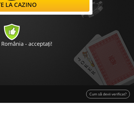
E LA CAZINO
n România - acceptați!
Cum să devii verificat?