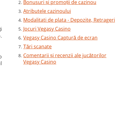
Bonusuri și promoții de cazinou
Atributele cazinoului
Modalitati de plata - Depozite, Retrageri
Jocuri Vegasy Casino
i
o
.
Vegasy Casino Captură de ecran
Țări scanate
Comentarii și recenzii ale jucătorilor
o
Vegasy Casino
l