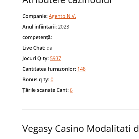
Companie:
Agento N.V.
Anul infiintarii:
2023
competență:
Live Chat:
da
Jocuri Q-ty:
5937
Cantitatea furnizorilor:
148
Bonus q-ty:
0
Țările scanate Cant:
6
Vegasy Casino Modalitati d