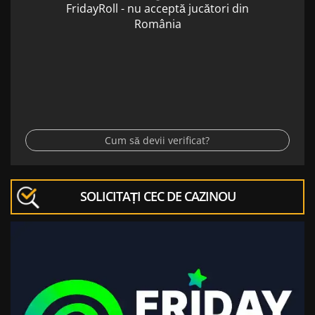
FridayRoll - nu acceptă jucători din
România
Cum să devii verificat?
SOLICITAȚI CEC DE CAZINOU