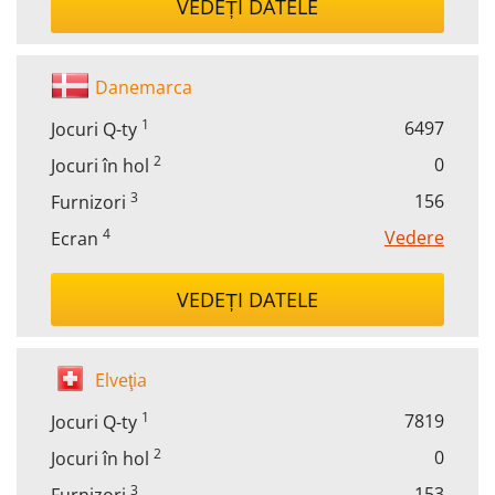
VEDEȚI DATELE
Danemarca
1
6497
Jocuri Q-ty
2
0
Jocuri în hol
3
156
Furnizori
4
Vedere
Ecran
VEDEȚI DATELE
Elveţia
1
7819
Jocuri Q-ty
2
0
Jocuri în hol
3
153