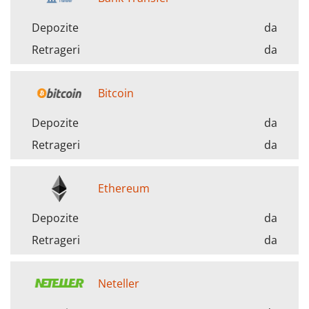
Depozite
da
Retrageri
da
Bitcoin
Depozite
da
Retrageri
da
Ethereum
Depozite
da
Retrageri
da
Neteller