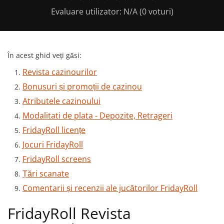
Evaluare utilizator:
N/A
(
0
voturi)
În acest ghid veți găsi:
Revista cazinourilor
Bonusuri și promoții de cazinou
Atributele cazinoului
Modalitati de plata - Depozite, Retrageri
FridayRoll licențe
Jocuri FridayRoll
FridayRoll screens
Țări scanate
Comentarii și recenzii ale jucătorilor FridayRoll
FridayRoll Revista