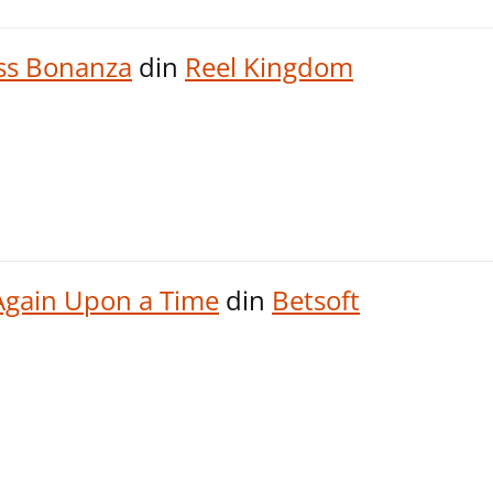
ss Bonanza
din
Reel Kingdom
gain Upon a Time
din
Betsoft