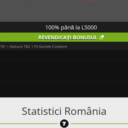
100% până la L5000
REVENDICAȚI BONUSUL
18+ | Aplicare T&C |
Fii Gamble Conștient
Statistici România