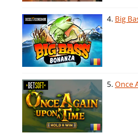
4.
Big Ba
5.
Once A