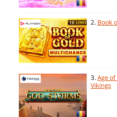
2.
Book o
3.
Age of
Vikings