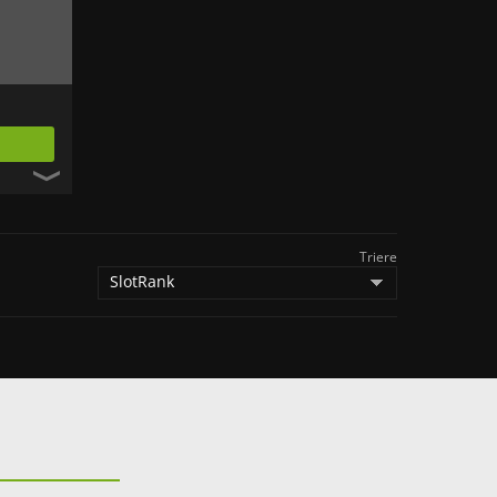
Triere
SlotRank