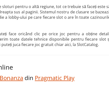
sloturi pentru o altă regiune, tot ce trebuie să faceți este s
dreapta sus al paginii. Sistemul nostru de clasare se bazeaz
e a lobby-ului pe care fiecare slot o are în toate cazinouril
uteți face oricând clic pe orice joc pentru a obține detali
rim toate datele tehnice disponibile pentru fiecare slot ș
puteți juca fiecare joc gratuit chiar aici, la SlotCatalog.
nline
 Bonanza
din
Pragmatic Play