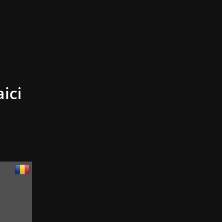
ici
.