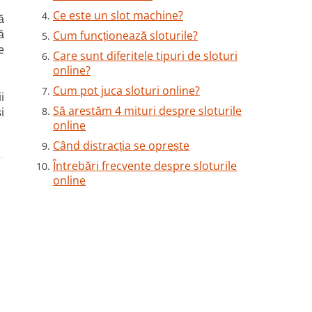
Ce este un slot machine?
ă
ă
Cum funcționează sloturile?
e
Care sunt diferitele tipuri de sloturi
online?
Cum pot juca sloturi online?
i
Să arestăm 4 mituri despre sloturile
i
online
Când distracția se oprește
Întrebări frecvente despre sloturile
online