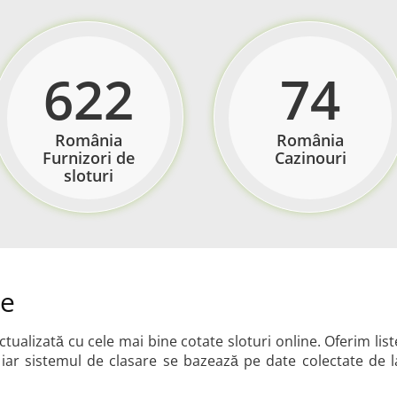
622
74
România
România
Furnizori de
Cazinouri
sloturi
ne
ctualizată cu cele mai bine cotate sloturi online. Oferim list
e, iar sistemul de clasare se bazează pe date colectate de l