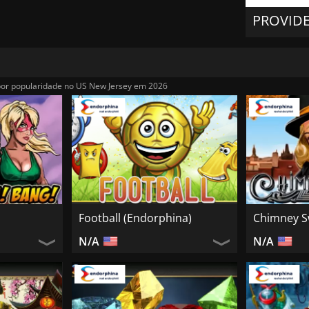
PROVID
 por popularidade no US New Jersey em 2026
Football (Endorphina)
Chimney 
N/A
N/A