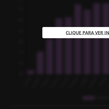
CLIQUE PARA VER 