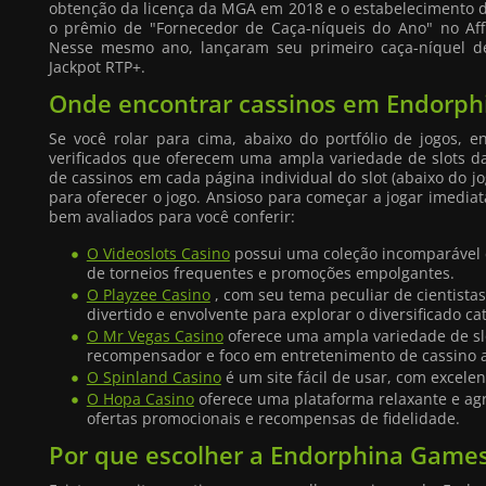
obtenção da licença da MGA em 2018 e o estabelecimento 
o prêmio de "Fornecedor de Caça-níqueis do Ano" no Af
Nesse mesmo ano, lançaram seu primeiro caça-níquel des
Jackpot RTP+.
Onde encontrar cassinos em Endorphi
Se você rolar para cima, abaixo do portfólio de jogos, e
verificados que oferecem uma ampla variedade de slots da 
de cassinos em cada página individual do slot (abaixo do j
para oferecer o jogo. Ansioso para começar a jogar imedi
bem avaliados para você conferir:
O Videoslots Casino
possui uma coleção incomparável d
de torneios frequentes e promoções empolgantes.
O Playzee Casino
, com seu tema peculiar de cientist
divertido e envolvente para explorar o diversificado ca
O Mr Vegas Casino
oferece uma ampla variedade de sl
recompensador e foco em entretenimento de cassino a
O Spinland Casino
é um site fácil de usar, com excelen
O Hopa Casino
oferece uma plataforma relaxante e agr
ofertas promocionais e recompensas de fidelidade.
Por que escolher a Endorphina Game