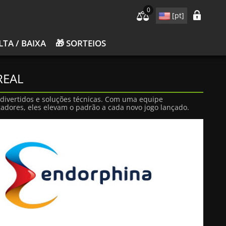
0
site
[pt]
language
LTA / BAIXA
🎁 SORTEIOS
REAL
divertidos e soluções técnicas. Com uma equipe
gadores, eles elevam o padrão a cada novo jogo lançado.