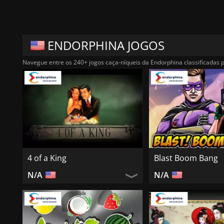
ENDORPHINA JOGOS
Navegue entre os 240+ jogos caça-níqueis da Endorphina classificadas
4 of a King
Blast Boom Bang
N/A
N/A