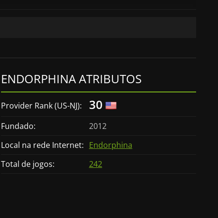
ENDORPHINA ATRIBUTOS
30
Provider Rank (US-NJ):
Fundado:
2012
Local na rede Internet:
Endorphina
Total de jogos:
242