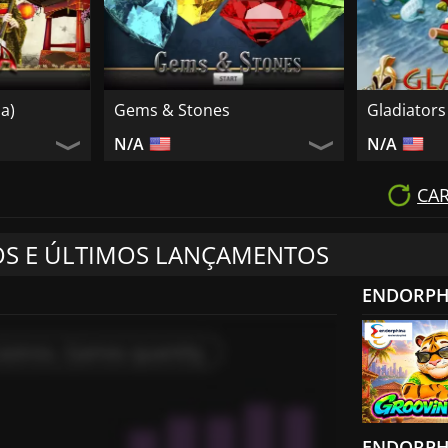
a)
Gems & Stones
Gladiators
N/A
N/A
CA
OS E ÚLTIMOS LANÇAMENTOS
ENDORPH
ENDORPH