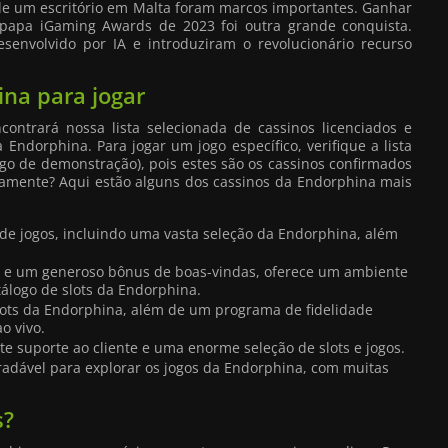
de um escritório em Malta foram marcos importantes. Ganhar
fpapa iGaming Awards de 2023 foi outra grande conquista.
envolvido por IA e introduziram o revolucionário recurso
na para jogar
ncontrará nossa lista selecionada de cassinos licenciados e
Endorphina. Para jogar um jogo específico, verifique a lista
ogo de demonstração), pois estes são os cassinos confirmados
atamente? Aqui estão alguns dos cassinos da Endorphina mais
e jogos, incluindo uma vasta seleção da Endorphina, além
as e um generoso bônus de boas-vindas, oferece um ambiente
tálogo de slots da Endorphina.
ots da Endorphina, além de um programa de fidelidade
o vivo.
te suporte ao cliente e uma enorme seleção de slots e jogos.
adável para explorar os jogos da Endorphina, com muitas
s?