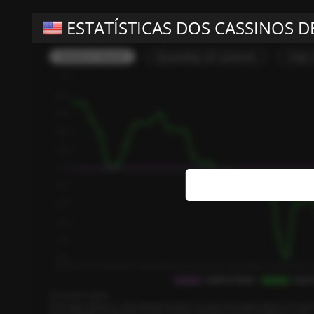
ESTATÍSTICAS DOS CASSINOS 