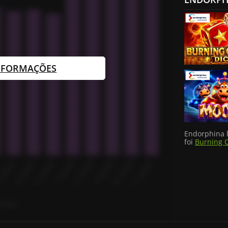
INFORMAÇÕES
Endorphina 
foi
Burning C