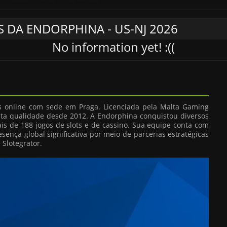
 DA ENDORPHINA - US-NJ 2026
No information yet! :((
s online com sede em Praga. Licenciada pela Malta Gaming
alta qualidade desde 2012. A Endorphina conquistou diversos
is de 188 jogos de slots e de cassino. Sua equipe conta com
ença global significativa por meio de parcerias estratégicas
Slotegrator.