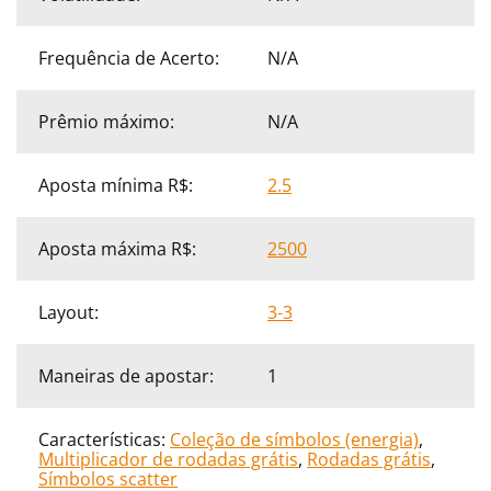
Frequência de Acerto:
N/A
Prêmio máximo:
N/A
Aposta mínima R$:
2.5
Aposta máxima R$:
2500
Layout:
3-3
Maneiras de apostar:
1
Características:
Coleção de símbolos (energia)
,
Multiplicador de rodadas grátis
,
Rodadas grátis
,
Símbolos scatter