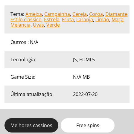
Tema:
Ameixa
,
Campainha
,
Cereja
,
Coroa
,
Diamante
,
Estilo classico
,
Estrela
,
Fruta
,
Laranja
,
Limão
,
Maçã
,
Melancia
,
Uvas
,
Verde
Outros : N/A
Tecnologia:
JS, HTML5
Game Size:
N/A MB
Última atualização:
2022-07-20
Melhores cassinos
Free spins