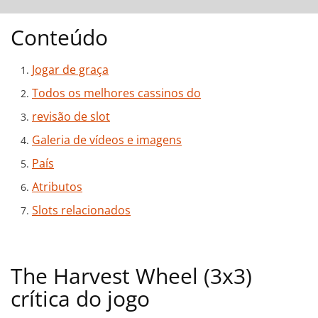
Conteúdo
Jogar de graça
Todos os melhores cassinos do
revisão de slot
Galeria de vídeos e imagens
País
Atributos
Slots relacionados
The Harvest Wheel (3x3)
crítica do jogo