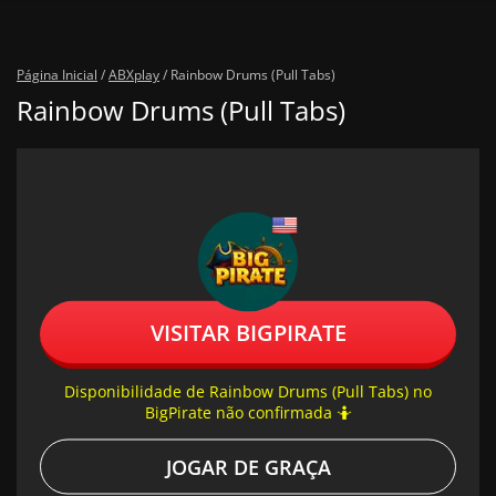
Página Inicial
/
ABXplay
/
Rainbow Drums (Pull Tabs)
Rainbow Drums (Pull Tabs)
VISITAR BIGPIRATE
Disponibilidade de Rainbow Drums (Pull Tabs) no
BigPirate não confirmada 🤷
JOGAR DE GRAÇA