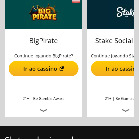
BigPirate
Stake Social 
Continue jogando BigPirate?
Ir ao cassino
Ir ao cassin
21+ |
Be Gamble Aware
21+ |
Be Gamble A