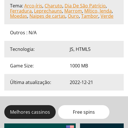
Tema:
Arco-íris
,
Charuto
,
Dia De São Patrício
,
Ferradura
,
Leprechauns
,
Marrom
,
Mítico, lenda
,
Moedas
,
Naipes de cartas
,
Ouro
,
Tambor
,
Verde
Outros : N/A
Tecnologia:
JS, HTML5
Game Size:
1000 MB
Última atualização:
2022-12-21
Melhores cassinos
Free spins