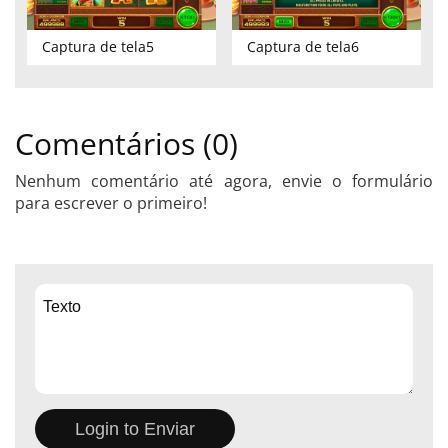
Captura de tela5
Captura de tela6
Comentários (0)
Nenhum comentário até agora, envie o formulário
para escrever o primeiro!