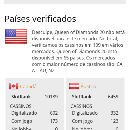
Países verificados
Desculpe, Queen of Diamonds 20 não está
disponível para este mercado. No total,
verificamos os cassinos em 109 em vários
mercados. Queen of Diamonds 20 está
disponível em 65 países. Os mercados
com o maior número de cassinos são: CA,
AT, AU, NZ
Canadá
Áustria
SlotRank
10189
SlotRank
6459
CASSINOS
CASSINOS
Digitalizado
602
Digitalizado
332
Com jogo
173
Com jogo
123
No lobby
0
No lobby
0