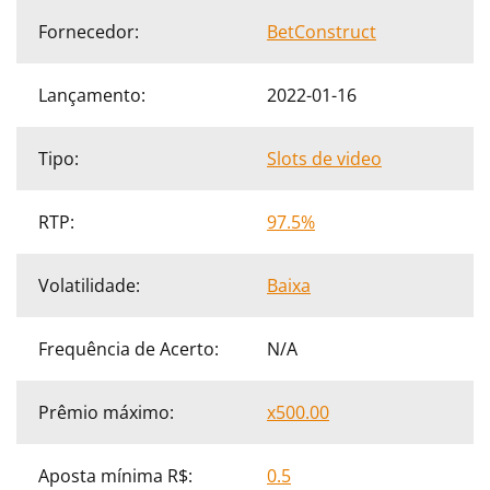
Fornecedor:
BetConstruct
Lançamento:
2022-01-16
Tipo:
Slots de video
RTP:
97.5%
Volatilidade:
Baixa
Frequência de Acerto:
N/A
Prêmio máximo:
x500.00
Aposta mínima R$:
0.5