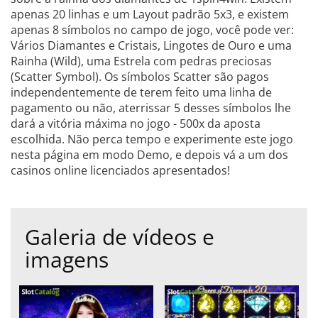
apenas 20 linhas e um Layout padrão 5x3, e existem
apenas 8 símbolos no campo de jogo, você pode ver:
Vários Diamantes e Cristais, Lingotes de Ouro e uma
Rainha (Wild), uma Estrela com pedras preciosas
(Scatter Symbol). Os símbolos Scatter são pagos
independentemente de terem feito uma linha de
pagamento ou não, aterrissar 5 desses símbolos lhe
dará a vitória máxima no jogo - 500x da aposta
escolhida. Não perca tempo e experimente este jogo
nesta página em modo Demo, e depois vá a um dos
casinos online licenciados apresentados!
Galeria de vídeos e
imagens