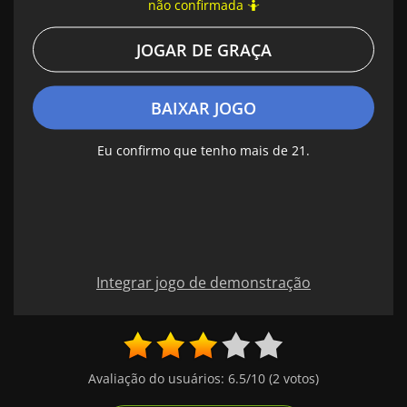
não confirmada 🤷
JOGAR DE GRAÇA
BAIXAR JOGO
Eu confirmo que tenho mais de 21.
Integrar jogo de demonstração
Avaliação do usuários:
6.5
/10
(
2
votos)