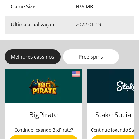
Game Size:
N/A MB
Última atualização:
2022-01-19
Melhores cassinos
Free spins
BigPirate
Stake Social 
Continue jogando BigPirate?