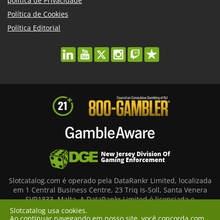
política de Privacidade
Política de Cookies
Política Editorial
linkedin
youtube
twitter
instagram
twitch
trustpilot
Slotcatalog.com é operado pela DataRankr Limited, localizada
em 1 Central Business Centre, 23 Triq Is-Soll, Santa Venera
SVR1833, Malta. A DataRankr Limited é licenciada e
regulamentada no estado de Nova Jersey pela Divisão de
Slotcatalog usa cookies.
Fiscalização de Jogos sob o número de licença 0092845.
Ao continuar navegando em nosso site, você concorda com