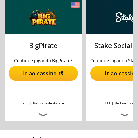
BigPirate
Stake Social 
Continue jogando BigPirate?
Ir ao cassino
Ir ao cassin
21+ |
Be Gamble Aware
21+ |
Be Gamble A