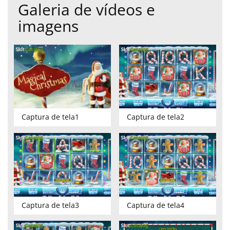
Galeria de vídeos e
imagens
Captura de tela1
Captura de tela2
Captura de tela3
Captura de tela4