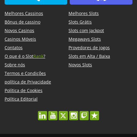
Melhores Cassinos
Melhores Slots
Bônus de cassino
Slots Grátis
Novos Casinos
Slots com Jackpot
Casinos Móveis
Megaways Slots
Contatos
Provedores de jogos
O que é o Slot
Rank
?
Slots em Alta / Baixa
Sobre nós
Novos Slots
Termos e Condições
política de Privacidade
Política de Cookies
Política Editorial
linkedin
youtube
twitter
instagram
twitch
trustpilot