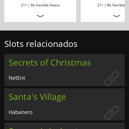
21+ |
Be Gamble Aware
21+ |
Be Gamble A
Slots relacionados
Secrets of Christmas
NetEnt
Santa's Village
Habanero