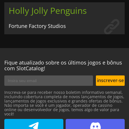
Holly Jolly Penguins
Fortune Factory Studios
Fique atualizado sobre os últimos jogos e bônus
com SlotCatalog!
inscrever-se
Inscreva-se para receber nosso boletim informativo semanal,
incluindo cobertura completa de novos lançamentos de jogos,
lançamentos de jogos exclusivos e grandes ofertas de bônus.
Não importa se você é um jogador, operador de cassino
online ou desenvolvedor de jogos, temos algo de valor para
você!
SlotCatalog Telegram
SlotCatalog Discord