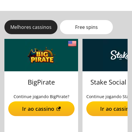
Melhores cassinos
Free spins
BigPirate
Stake Social 
Continue jogando BigPirate?
Ir ao cassino
Ir ao cassin