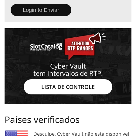
Cyber Vault
tem intervalos de RTP!
LISTA DE CONTROLE
Países verificados
Desculpe, Cyber Vault não está disponível