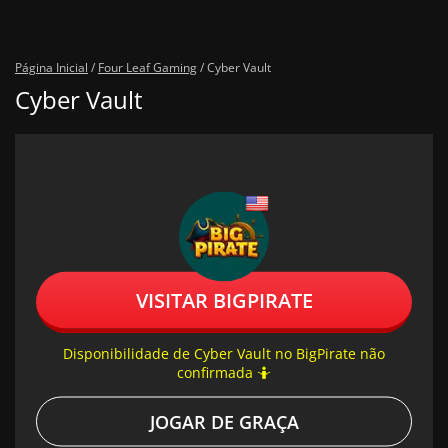
Página Inicial
/
Four Leaf Gaming
/
Cyber Vault
Cyber Vault
VISITAR BIGPIRATE
Disponibilidade de Cyber Vault no BigPirate não
confirmada 🤷
JOGAR DE GRAÇA