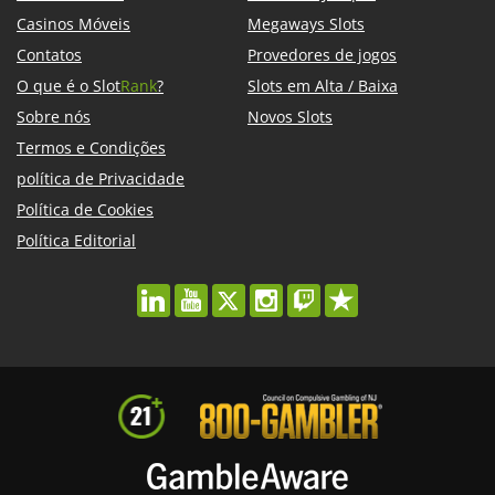
Casinos Móveis
Megaways Slots
Contatos
Provedores de jogos
O que é o Slot
Rank
?
Slots em Alta / Baixa
Sobre nós
Novos Slots
Termos e Condições
política de Privacidade
Política de Cookies
Política Editorial
linkedin
youtube
twitter
instagram
twitch
trustpilot