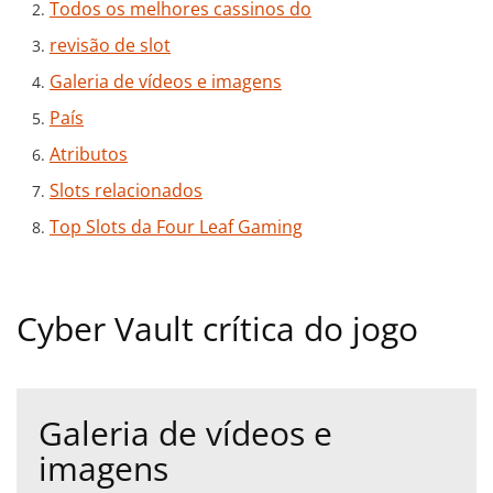
Todos os melhores cassinos do
revisão de slot
Galeria de vídeos e imagens
País
Atributos
Slots relacionados
Top Slots da Four Leaf Gaming
Cyber Vault crítica do jogo
Galeria de vídeos e
imagens