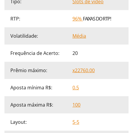
Tipo:
Slots de video
RTP:
96%
FAIXAS DO RTP!
Volatilidade:
Média
Frequência de Acerto:
20
Prêmio máximo:
x22760.00
Aposta mínima R$:
0.5
Aposta máxima R$:
100
Layout:
5-5