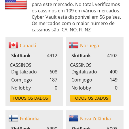
para este mercado. No total, verificamos
os cassinos em 109 em vários mercados.
Cyber Vault está disponível em 56 países.
Os mercados com o maior número de
cassinos são: CA, NO, FI, NZ
Canadá
Noruega
SlotRank
4912
SlotRank
4102
CASSINOS
CASSINOS
Digitalizado
608
Digitalizado
400
Com jogo
187
Com jogo
149
No lobby
0
No lobby
0
TODOS OS DADOS
TODOS OS DADOS
Finlândia
Nova Zelândia
SlotRank
3990
SlotRank
5003