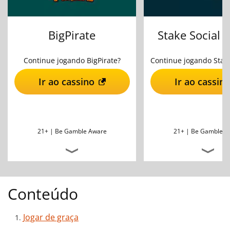
BigPirate
Stake Social 
Continue jogando BigPirate?
Ir ao cassino
Ir ao cassin
21+ |
Be Gamble Aware
21+ |
Be Gamble A
Conteúdo
Jogar de graça