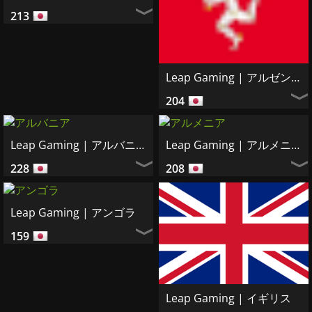
213
Leap Gaming | アルゼンチン
204
Leap Gaming | アルバニア
Leap Gaming | アルメニア
228
208
Leap Gaming | アンゴラ
159
Leap Gaming | イギリス