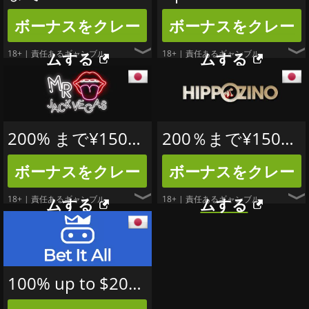
ボーナスをクレー
ボーナスをクレー
18+ |
責任あるギャンブル
18+ |
責任あるギャンブル
ムする
ムする
200% まで¥15000 + 40 FS
200％まで¥15000 + 50 FS
ボーナスをクレー
ボーナスをクレー
18+ |
責任あるギャンブル
18+ |
責任あるギャンブル
ムする
ムする
100% up to $200 + 50 FS