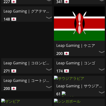
227
341
Leap Gaming | グアテマラ
148
Leap Gaming | ケニア
200
Leap Gaming | コンゴ
174
Leap Gaming | コロンビア
271