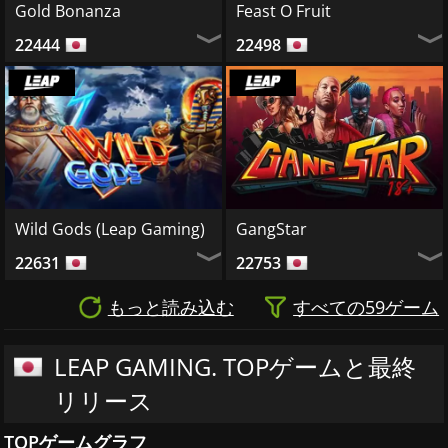
Gold Bonanza
Feast O Fruit
22444
22498
Wild Gods (Leap Gaming)
GangStar
22631
22753
もっと読み込む
すべての59ゲーム
LEAP GAMING. TOPゲームと最終
リリース
TOPゲームグラフ