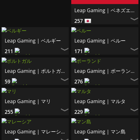
Leap Gaming | ベネズエラ、ボリビア共和国
257
Leap Gaming | ベルギー
Leap Gaming | ペルー
211
171
Leap Gaming | ポルトガル
Leap Gaming | ポーランド
59
276
Leap Gaming | マリ
Leap Gaming | マルタ
255
229