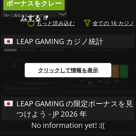
ボーナスをクレー
18+ |
責任あるギャンブル
ムする
もっと読み込む
全ての 16 カジノ
LEAP GAMING カジノ統計
クリックして情報を表示
LEAP GAMING の限定ボーナスを見
つけよう - JP 2026 年
No information yet! :((