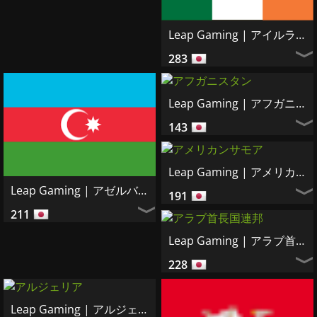
Leap Gaming | アイルランド
283
Leap Gaming | アフガニスタン
143
Leap Gaming | アメリカンサモア
Leap Gaming | アゼルバイジャン
191
211
Leap Gaming | アラブ首長国連邦
228
Leap Gaming | アルジェリア