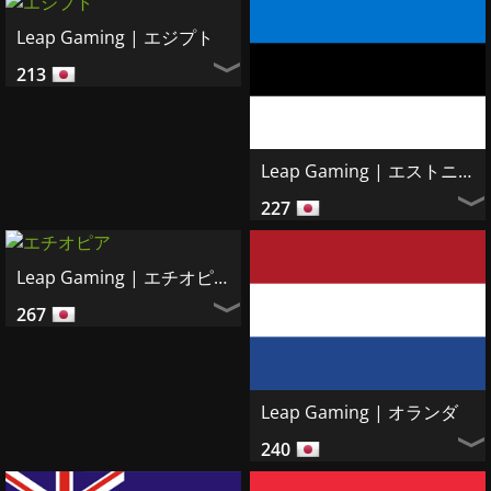
Leap Gaming | エジプト
213
Leap Gaming | エストニア
227
Leap Gaming | エチオピア
267
Leap Gaming | オランダ
240