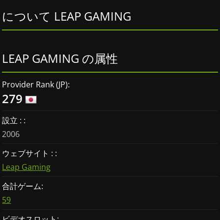
について LEAP GAMING
LEAP GAMING の属性
Provider Rank (JP):
279
設立 : :
2006
ウェブサイト : :
Leap Gaming
合計ゲーム:
59
ビデオスロット: