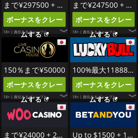
まで¥297500 + 300 FS
まで¥247500 + 150 FS
ボーナスをクレー
ボーナスをクレー
18+ |
責任あるギャンブル
18+ |
責任あるギャンブル
ムする
ムする
150％まで¥50000
100%最大118888円
ボーナスをクレー
ボーナスをクレー
18+ |
責任あるギャンブル
18+ |
責任あるギャンブル
ムする
ムする
まで¥24000 + 200 FS
Up to $1500 + 150 FS