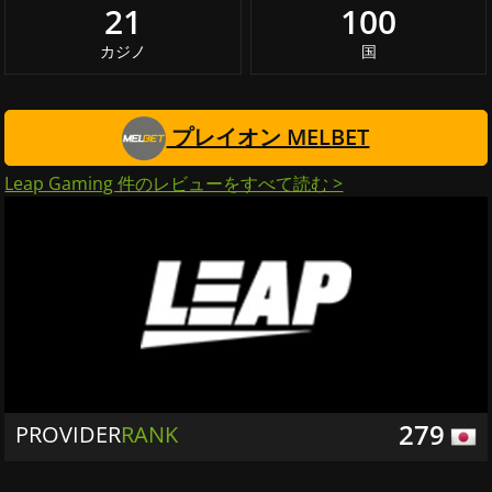
21
100
カジノ
国
プレイオン MELBET
Leap Gaming 件のレビューをすべて読む >
279
PROVIDER
RANK