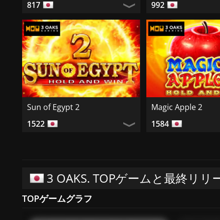
817
992
Sun of Egypt 2
Magic Apple 2
1522
1584
3 OAKS. TOPゲームと最終リリ
TOPゲームグラフ