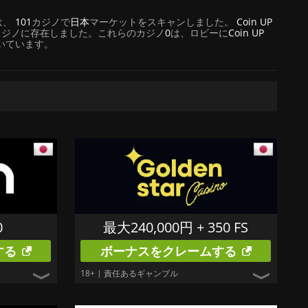
では、
101
カジノで
日本
マーケットをスキャンしました。
Coin UP
カジノに存在しました。これらのカジノ
0
は、ロビーに
Coin UP
いています。
0
最大240,000円 + 350 FS
する
ボーナスをクレームする
18+ |
責任あるギャンブル