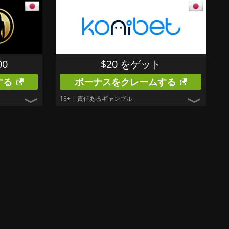
00
$20 をゲット
する
ボーナスをクレームする
18+ |
責任あるギャンブル