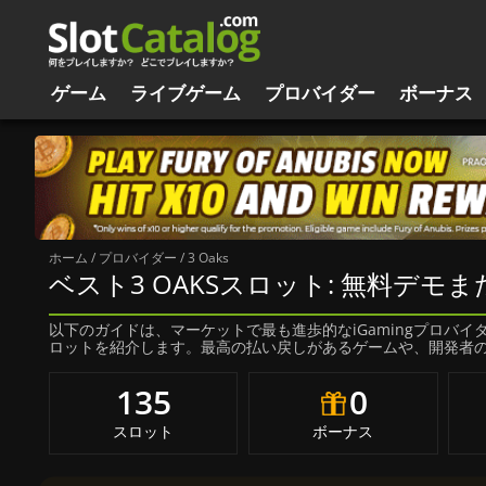
ゲーム
ライブゲーム
プロバイダー
ボーナス
ホーム
/
プロバイダー
/
3 Oaks
ベスト3 OAKSスロット: 無料デ
以下のガイドは、マーケットで最も進歩的なiGamingプロバイ
ロットを紹介します。最高の払い戻しがあるゲームや、開発者
135
0
スロット
ボーナス