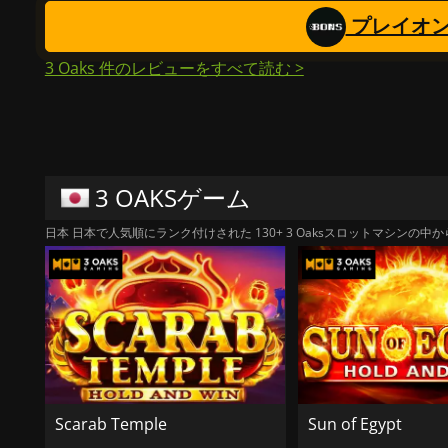
プレイオン 
3 Oaks 件のレビューをすべて読む >
3 OAKSゲーム
日本 日本で人気順にランク付けされた 130+ 3 Oaksスロットマシンの中
Scarab Temple
Sun of Egypt