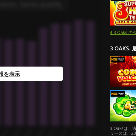
4 3 Oak
3 OAKS
報を表示
3 Oaksは
リースは、202