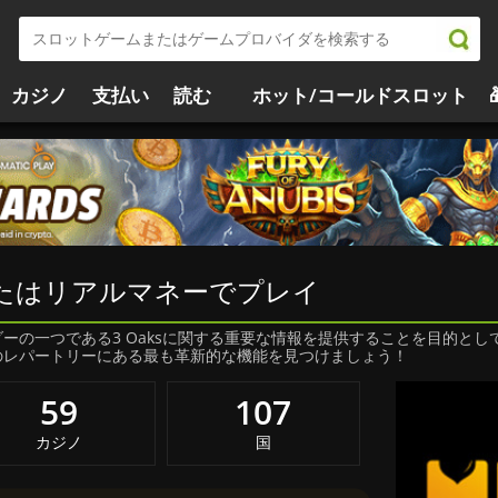
.
カジノ
支払い
読む
ホット/コールドスロット
モまたはリアルマネーでプレイ
ダーの一つである3 Oaksに関する重要な情報を提供することを目的とし
のレパートリーにある最も革新的な機能を見つけましょう！
59
107
カジノ
国