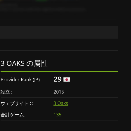
3 OAKS の属性
29
Provider Rank (JP):
設立 : :
2015
ウェブサイト : :
3 Oaks
合計ゲーム:
135