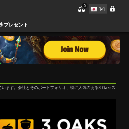
0
site
[ja]
language
🎁 プレゼント
ています。会社とそのポートフォリオ、特に人気のある3 Oaksス