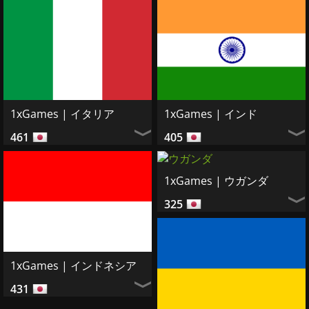
1xGames | イタリア
1xGames | インド
461
405
1xGames | ウガンダ
325
1xGames | インドネシア
431