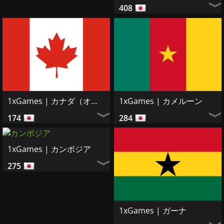
408
1xGames | カナダ（オンタリオ）
1xGames | カメルーン
174
284
1xGames | カンボジア
275
1xGames | ガーナ