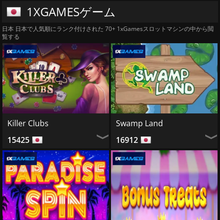
1XGAMESゲーム
日本 日本で人気順にランク付けされた 70+ 1xGamesスロットマシンの中から閲
覧する
Killer Clubs
Swamp Land
15425
16912