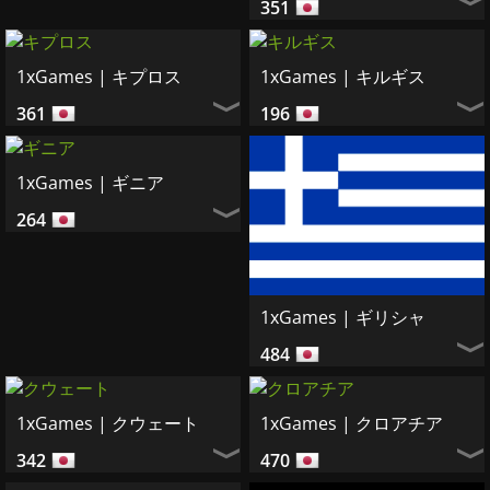
351
1xGames | キプロス
1xGames | キルギス
361
196
1xGames | ギニア
264
1xGames | ギリシャ
484
1xGames | クウェート
1xGames | クロアチア
342
470