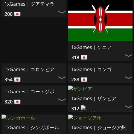
1xGames | グアテマラ
200
1xGames | ケニア
318
1xGames | コンゴ
288
1xGames | コロンビア
354