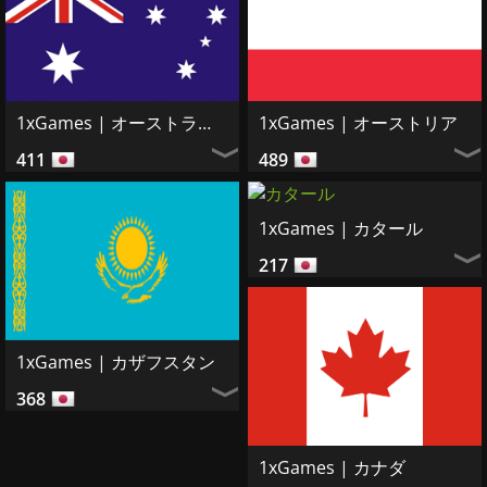
1xGames | オーストラリア
1xGames | オーストリア
411
489
1xGames | カタール
217
1xGames | カザフスタン
368
1xGames | カナダ