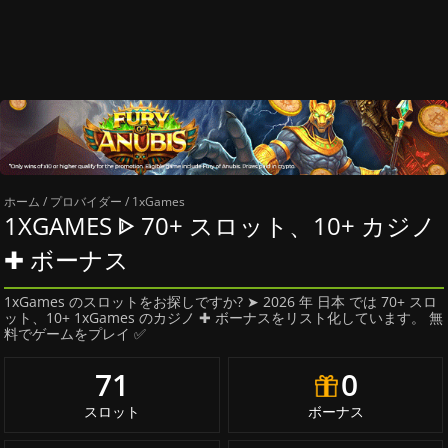
ホーム
/
プロバイダー
/
1xGames
1XGAMES ᐈ 70+ スロット、10+ カジノ
✚ ボーナス
1xGames のスロットをお探しですか? ➤ 2026 年 日本 では 70+ スロ
ット、10+ 1xGames のカジノ ✚ ボーナスをリスト化しています。 無
料でゲームをプレイ ✅
71
0
スロット
ボーナス