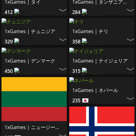
1xGames | スロバキア
470
1xGames | セネガル
282
1xGames | セルビア
330
1xGames | スロベニア
1xGames | ソマリア
461
307
1xGames | タイ
1xGames | タンザニア、連合共和国
412
284
1xGames | チュニジア
1xGames | チリ