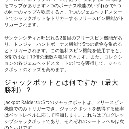
るマップがあります.2つのボーナス機能のいずれかで5つ
の同一のマップを収集すると、1つのジェムヘッドスター
トでジャックポットをトリガーするフリースピン機能がト
リガーされます。
サンケンシティと呼ばれる2番目のフリースピン機能があ
り、トレジャーハントボーナス機能で5つの遺物を集める
とトリガーされます。この無料スピン機能を使用すると、
3倍ではなく10倍の乗数を獲得できます。また、コレクシ
ョンの各ジェムヘッドスタートの1つを獲得して、ジャッ
クポットのオッズを高めます。
ジャックポットとは何ですか（最大
勝利）？
Jackpot Raidersの5つのジャックポットは、フリースピン
機能でのみトリガーでき、ジャックポットを獲得する確率
はベットレベルに応じて増加します。これらはプログレッ
シブジャックポットであり、それぞれのシードレベルは次
のとおりです。