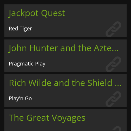
Jackpot Quest
Red Tiger
John Hunter and the Aztec Treasure
Pragmatic Play
Rich Wilde and the Shield of Athena
Play'n Go
The Great Voyages