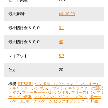
最大勝利:
x4110.00
最小賭け金 $, €, £:
0.1
最大賭け金 $, €, £:
40
レイアウト:
5-3
仕方:
20
機能:
RTP範囲
,
シンボルコレクション（エネルギー）
,
スキャッターシンボル
,
デザインとキャラクターの選択
と変更
,
フィーチャー 代用シンボル
,
フリースピン
,
フリ
ースピン倍率
,
プログレッシブジャックポット
,
ボーナ
スゲーム
,
ボーナスゲーム ピックオブジェクト
,
野生