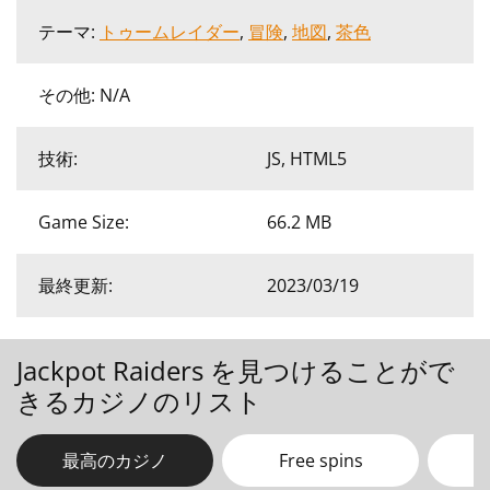
テーマ:
トゥームレイダー
,
冒険
,
地図
,
茶色
その他: N/A
技術:
JS, HTML5
Game Size:
66.2 MB
最終更新:
2023/03/19
Jackpot Raiders を見つけることがで
きるカジノのリスト
最高のカジノ
Free spins