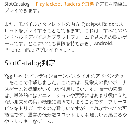
SlotCatalog：
Play Jackpot Raidersで無料
でデモを簡単に
プレイできます。
また、モバイルとタブレットの両方でJackpot Raidersス
ロットをプレイすることもできます。これは、すべてのハ
ンドヘルドデバイスとプラットフォームで見栄えの良いゲ
ームです。どこにいても冒険を持ち歩き、Android、
iPhone、iPadでプレイできます。
SlotCatalog判定
Yggdrasilはインディジョーンズスタイルのアドベンチャ
ーをここで作成しました。これには、見栄えの良いボーナ
スゲームと機能がいくつか付属しています。唯一の問題
は、最終的にはアニメーションや実際にはあまり役に立た
ない見栄えの良い機能に飽きてしまうことです。フリース
ピンをトリガーするのは難しいですが、これがすべての可
能性です。通常の低分散スロットよりも難しいと感じるや
やトリッキーなゲーム。