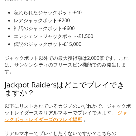
忘れられたジャックポット-£40
レアジャックポット-£200
神話のジャックポット-£600
エンシェントジャックポット-£1,500
伝説のジャックポット-£15,000
ジャックポット以外での最大獲得額は2,000倍です。これ
は、サンケンシティのフリースピン機能でのみ発生しま
す。
Jackpot Raidersはどこでプレイでき
ますか？
以下にリストされているカジノのいずれかで、ジャックポ
ットレイダーズをリアルマネーでプレイできます。
ジャ
ックポットレイダーズのプレイ場所
。
リアルマネーでプレイしたくないですか？こちらの