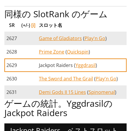
同様の SlotRank のゲーム
SR
(+/-)
[i]
スロット名
2627
Game of Gladiators
(
Play'n Go
)
2628
Prime Zone
(
Quickspin
)
2629
Jackpot Raiders (
Yggdrasil
)
2630
The Sword and The Grail
(
Play'n Go
)
2631
Demi Gods II 15 Lines
(
Spinomenal
)
ゲームの統計。Yggdrasilの
Jackpot Raiders
Jackpot Raiders。ベストスロット