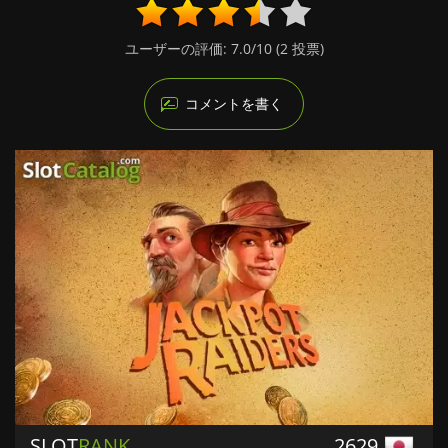
ユーザーの評価:
7.0
/10
(
2
投票)
コメントを書く
SLOT
RANK
2629