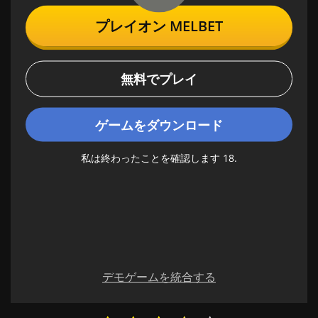
プレイオン MELBET
無料でプレイ
ゲームをダウンロード
私は終わったことを確認します 18.
デモゲームを統合する