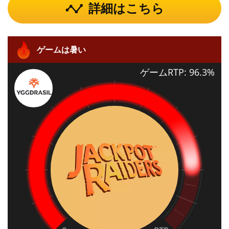
詳細はこちら
ゲームは暑い
ゲームRTP: 96.3%