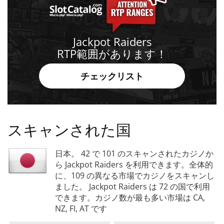
Jackpot Raiders
RTP範囲があります！
チェックリスト
スキャンされた国
日本。 42 で 101 のスキャンされたカジノか
ら Jackpot Raiders を利用できます。全体的
に、109 の異なる市場でカジノをスキャンし
ました。 Jackpot Raiders は 72 の国で利用
できます。カジノ数が最も多い市場は CA,
NZ, FI, AT です