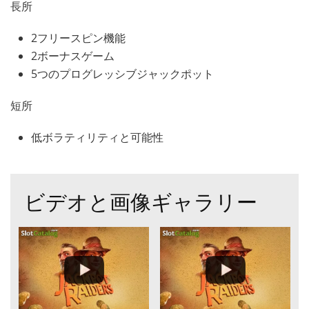
長所
2フリースピン機能
2ボーナスゲーム
5つのプログレッシブジャックポット
短所
低ボラティリティと可能性
ビデオと画像ギャラリー