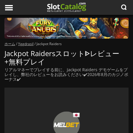
search
Menu
ホーム
/
Yggdrasil
/
Jackpot Raiders
Jackpot Raidersスロットᐈレビュー
+無料プレイ
リアルマネーでプレイする前に、Jackpot Raiders デモゲームをプ
レイし、弊社のレビューをお読みください✔️2026年8月のカジノボ
ーナス✔️