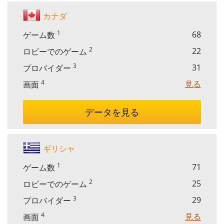
カナダ
1
68
ゲーム数
2
22
ロビーでのゲーム
3
31
プロバイダー
4
見る
画面
データを見る
ギリシャ
1
71
ゲーム数
2
25
ロビーでのゲーム
3
29
プロバイダー
4
見る
画面