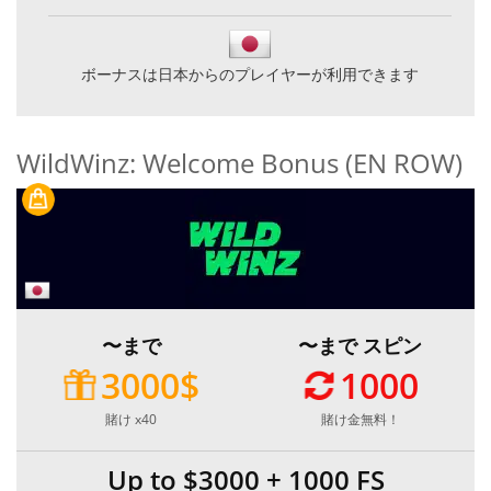
ボーナスは日本からのプレイヤーが利用できます
WildWinz: Welcome Bonus (EN ROW)
〜まで
〜まで スピン
3000$
1000
賭け
x40
賭け金無料！
Up to $3000 + 1000 FS