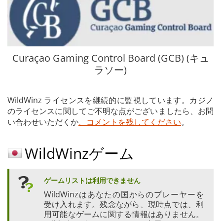
Curaçao Gaming Control Board (GCB) (キュ
ラソー)
WildWinz ライセンスを継続的に監視しています。カジノ
のライセンスに関してご不明な点がございましたら、お問
い合わせいただくか
、コメントを残してください
。
WildWinzゲーム
ゲームリストは利用できません
WildWinzはあなたの国からのプレーヤーを
受け入れます。残念ながら、現時点では、利
用可能なゲームに関する情報はありません。