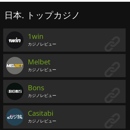
日本. トップカジノ
1win
カジノレビュー
Melbet
カジノレビュー
Bons
カジノレビュー
Casitabi
カジノレビュー