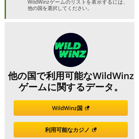
WildWinzゲームのリストを表示するには、
他の国を選択してください。
他の国で利用可能なWildWinz
ゲームに関するデータ。
WildWinz国
利用可能なカジノ