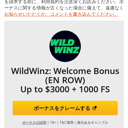
を請求する前に、利用規約を注意深くお読みください。ボ
ーナスに関する情報が古くなった場合に備えて、遠慮なく
お知らせいただくか、コメントを書き込んでください。
WildWinz: Welcome Bonus
(EN ROW)
Up to $3000 + 1000 FS
ボーナスをクレームする
ボーナスの説明
| 18+ | T&C適用 | 責任あるギャンブル