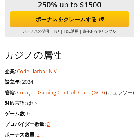
250% up to $1500
ボーナスをクレームする
ボーナスの説明
| 18+ | T&C適用 | 責任あるギャンブル
カジノの属性
企業:
Code Harbor N.V.
設立年:
2024
管轄:
Curaçao Gaming Control Board (GCB)
(キュラソー)
対応言語:
はい
ゲーム数:
0
プロバイダー数量:
0
ボーナス数量:
2