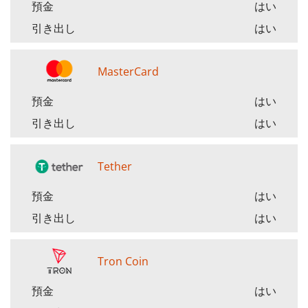
預金
はい
引き出し
はい
MasterCard
預金
はい
引き出し
はい
Tether
預金
はい
引き出し
はい
Tron Coin
預金
はい