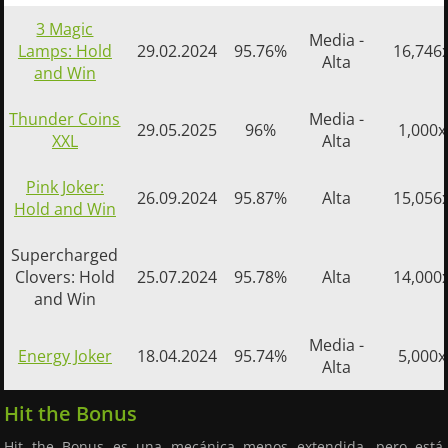
3 Magic
Media -
Lamps: Hold
29.02.2024
95.76%
16,746
Alta
and Win
Thunder Coins
Media -
29.05.2025
96%
1,000x
XXL
Alta
Pink Joker:
26.09.2024
95.87%
Alta
15,056
Hold and Win
Supercharged
Clovers: Hold
25.07.2024
95.78%
Alta
14,000
and Win
Media -
Energy Joker
18.04.2024
95.74%
5,000x
Alta
Hit the Bonus
Hit the Bonus es una mecánica menos extendida, pero está