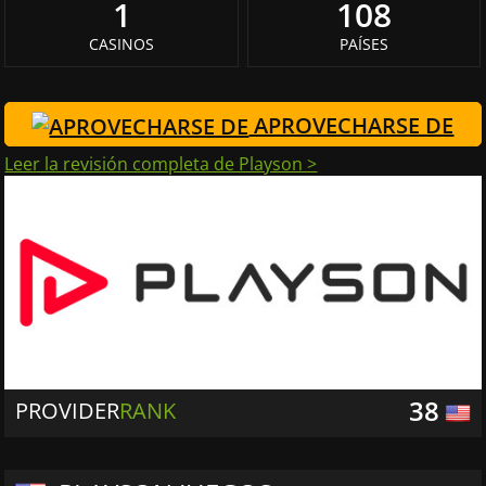
1
108
CASINOS
PAÍSES
APROVECHARSE DE
Leer la revisión completa de Playson >
38
PROVIDER
RANK