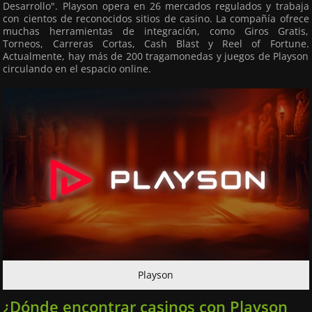
Desarrollo"
. Playson opera en 26 mercados regulados y trabaja
con cientos de reconocidos sitios de casino. La compañía ofrece
muchas herramientas de integración, como Giros Gratis,
Torneos, Carreras Cortas, Cash Blast y Reel of Fortune.
Actualmente, hay más de 200 tragamonedas y juegos de Playson
circulando en el espacio online.
Playson
¿Dónde encontrar casinos con Playson