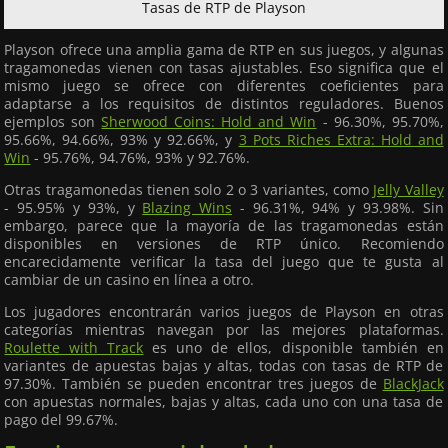
Tasas de RTP de Playson
Playson ofrece una amplia gama de RTP en sus juegos, y algunas
tragamonedas vienen con tasas ajustables. Eso significa que el
mismo juego se ofrece con diferentes coeficientes para
adaptarse a los requisitos de distintos reguladores. Buenos
ejemplos son
Sherwood Coins: Hold and Win
-
96.30%, 95.70%,
95.66%, 94.66%, 93% y 92.66%
, y
3 Pots Riches Extra: Hold and
Win
-
95.76%, 94.76%, 93% y 92.76%
.
Otras tragamonedas tienen solo 2 o 3 variantes, como
Jelly Valley
-
95.95% y 93%
, y
Blazing Wins
-
96.31%, 94% y 93.98%
. Sin
embargo, parece que la mayoría de las tragamonedas están
disponibles en versiones de RTP único. Recomiendo
encarecidamente verificar la tasa del juego que te gusta al
cambiar de un casino en línea a otro.
Los jugadores encontrarán varios juegos de Playson en otras
categorías mientras navegan por las mejores plataformas.
Roulette with Track
es uno de ellos, disponible también en
variantes de apuestas bajas y altas, todas con tasas de RTP de
97.30%
. También se pueden encontrar tres juegos de
BlackJack
con apuestas normales, bajas y altas, cada uno con una tasa de
pago del
99.67%
.