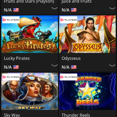
Fruits and Stars (Playson)
Juice and Fruits
N/A
N/A
Lucky Pirates
Odysseus
N/A
N/A
Sky Way
Thunder Reels