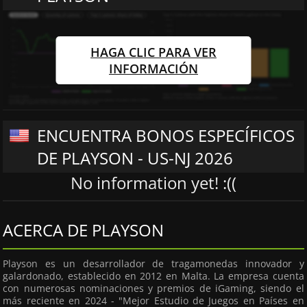
HAGA CLIC PARA VER
INFORMACIÓN
ENCUENTRA BONOS ESPECÍFICOS
DE PLAYSON - US-NJ 2026
No information yet! :((
ACERCA DE PLAYSON
Playson
es un desarrollador de tragamonedas innovador y
galardonado, establecido en 2012 en Malta. La empresa cuenta
con numerosas nominaciones y premios de iGaming, siendo el
más reciente en 2024 -
"Mejor Estudio de Juegos en Países en