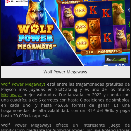
Wolf Power Megaways
Wolf Power Megaways
está entre las tragamonedas gratuitas de
Playson más jugadas en SlotCatalog y es uno de los títulos
Megaways
mejor valorados. Fue lanzada en 2022 y cuenta con
una cuadrícula de 6 carretes con hasta 6 posiciones de símbolos
en cada uno, y hasta 46,656 formas de ganar. Es una
tragamonedas de alta volatilidad, con un RTP del
96%
, y paga
hasta 20,000x la apuesta.
Wolf Power Megaways ofrece un interesante Juego de
Bonificación mediante los Símbolos Power. Incluye Potenciadores