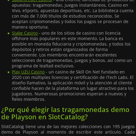
apuestas: tragamonedas, juegos instantáneos, Casino en
Vivo, eSports, apuestas deportivas, etc. La biblioteca cuenta
con más de 7,000 títulos de estudios reconocidos. Se
aceptan criptomonedas y todos los pagos se procesan de
manera oportuna.
Stake Casino
- uno de los sitios de casino con licencia
offshore más populares en este momento. La banca es
posible en moneda fiduciaria y criptomonedas, y todos los
depósitos y retiros están organizados de forma
conveniente. Los miembros encontrarán excelentes
selecciones de tragamonedas, juegos y bonos, así como un
programa de lealtad exclusivo.
Play UZU Casino
- un casino de Skill On Net fundado en
2020 con múltiples licencias y certificación de iTech Labs. El
diseño llamativo, la aplicación móvil y la atención al cliente
confiable hacen de la plataforma un lugar atractivo para los
jugadores. Numerosas promociones esperan a nuevos y
fieles miembros.
¿Por qué elegir las tragamonedas demo
de Playson en SlotCatalog?
SlotCatalog tiene una de las mejores colecciones con
195
juegos
demo de Playson al momento de escribir este artículo. Cada