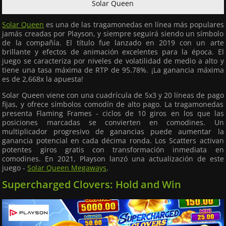
Solar Queen
Solar Queen
es una de las tragamonedas en línea más populares
jamás creadas por Playson, y siempre seguirá siendo un símbolo
de la compañía. El título fue lanzado en 2019 con un arte
brillante y efectos de animación excelentes para la época. El
juego se caracteriza por niveles de volatilidad de medio a alto y
tiene una tasa máxima de RTP de
95.78%
. ¡La ganancia máxima
es de 2,668x la apuesta!
Solar Queen viene con una cuadrícula de 5x3 y 20 líneas de pago
fijas, y ofrece símbolos comodín de alto pago. La tragamonedas
presenta Flaming Frames -
ciclos de 10 giros
en los que las
posiciones marcadas se convierten en comodines. Un
multiplicador progresivo de ganancias puede aumentar la
ganancia potencial en cada décima ronda. Los Scatters activan
potentes giros gratis con transformación inmediata en
comodines. En 2021, Playson lanzó una actualización de este
juego -
Solar Queen Megaways
.
Supercharged Clovers: Hold and Win