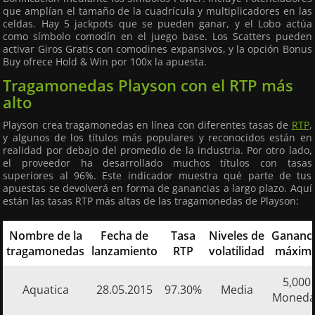
que amplían el tamaño de la cuadrícula y multiplicadores en las
celdas. Hay 5 jackpots que se pueden ganar, y el Lobo actúa
como símbolo comodín en el juego base. Los Scatters pueden
activar Giros Gratis con
comodines expansivos
, y la opción Bonus
Buy ofrece Hold & Win por 100x la apuesta.
Tragamonedas Playson con el RTP más
alto
Playson crea tragamonedas en línea con diferentes tasas de
RTP
,
y algunos de los títulos más populares y reconocidos están en
realidad por debajo del promedio de la industria. Por otro lado,
el proveedor ha desarrollado muchos títulos con tasas
superiores al 96%. Este indicador muestra qué parte de tus
apuestas se devolverá en forma de ganancias a largo plazo. Aquí
están las
tasas RTP más altas de las tragamonedas de Playson:
Nombre de la
Fecha de
Tasa
Niveles de
Gananc
tragamonedas
lanzamiento
RTP
volatilidad
máxim
5,000
Aquatica
28.05.2015
97.30%
Media
Moneda