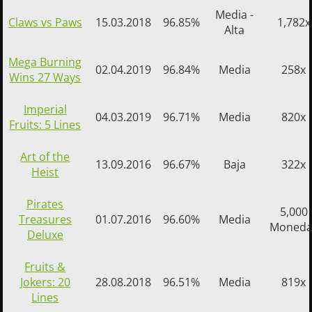
Media -
Claws vs Paws
15.03.2018
96.85%
1,782x
Alta
Mega Burning
02.04.2019
96.84%
Media
258x
Wins 27 Ways
Imperial
04.03.2019
96.71%
Media
820x
Fruits: 5 Lines
Art of the
13.09.2016
96.67%
Baja
322x
Heist
Pirates
5,000
Treasures
01.07.2016
96.60%
Media
Moneda
Deluxe
Fruits &
Jokers: 20
28.08.2018
96.51%
Media
819x
Lines