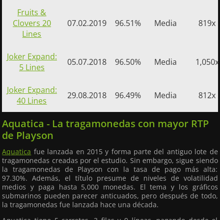
Fruits &
Clovers 20
07.02.2019
96.51%
Media
819x
Lines
Joker Expand:
05.07.2018
96.50%
Media
1,050x
5 Lines
Joker Expand:
29.08.2018
96.49%
Media
812x
40 Lines
Aquatica - La tragamonedas con mayor RTP
de Playson
Aquatica
fue lanzada en 2015 y forma parte del antiguo lote de
tragamonedas creadas por el estudio. Sin embargo, sigue siendo
la tragamonedas de Playson con la tasa de pago más alta:
97.30%
. Además, el título presume de niveles de volatilidad
medios y paga hasta 5,000 monedas. El tema y los gráficos
submarinos pueden parecer anticuados, pero después de todo,
la tragamonedas fue lanzada hace una década.