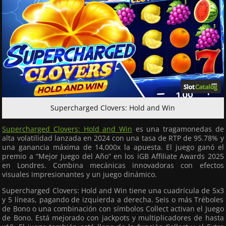
Supercharged Clovers: Hold and Win
Supercharged Clovers: Hold and Win
es una tragamonedas de
alta volatilidad lanzada en 2024 con una tasa de RTP de
95.78%
y
una ganancia máxima de 14,000x la apuesta. El juego ganó el
premio a
“Mejor Juego del Año”
en los iGB Affiliate Awards 2025
en Londres. Combina mecánicas innovadoras con efectos
visuales impresionantes y un juego dinámico.
Supercharged Clovers: Hold and Win tiene una cuadrícula de 5x3
y 5 líneas, pagando de izquierda a derecha. Seis o más Tréboles
de Bono o una combinación con símbolos Collect activan el Juego
de Bono. Está mejorado con jackpots y multiplicadores de hasta