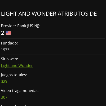
LIGHT AND WONDER ATRIBUTOS DE
Provider Rank (US-NJ):
2
Fundado:
1973
Sitio web:
Light and Wonder
Juegos totales:
329
Video tragamonedas:
307