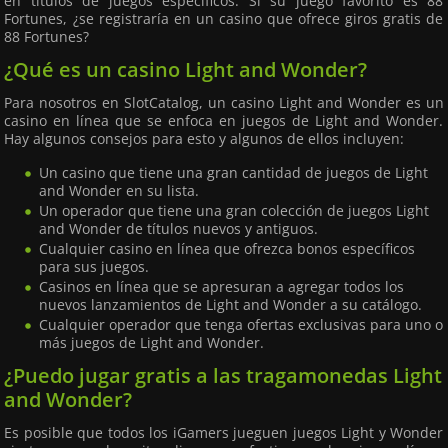
en títulos de juegos específicos. Si su juego favorito es 88
Fortunes, ¿se registraría en un casino que ofrece giros gratis de
88 Fortunes?
¿Qué es un casino Light and Wonder?
Para nosotros en SlotCatalog, un casino Light and Wonder es un
casino en línea que se enfoca en juegos de Light and Wonder.
Hay algunos consejos para esto y algunos de ellos incluyen:
Un casino que tiene una gran cantidad de juegos de Light
and Wonder en su lista.
Un operador que tiene una gran colección de juegos Light
and Wonder de títulos nuevos y antiguos.
Cualquier casino en línea que ofrezca bonos específicos
para sus juegos.
Casinos en línea que se apresuran a agregar todos los
nuevos lanzamientos de Light and Wonder a su catálogo.
Cualquier operador que tenga ofertas exclusivas para uno o
más juegos de Light and Wonder.
¿Puedo jugar gratis a las tragamonedas Light
and Wonder?
Es posible que todos los iGamers jueguen juegos Light y Wonder