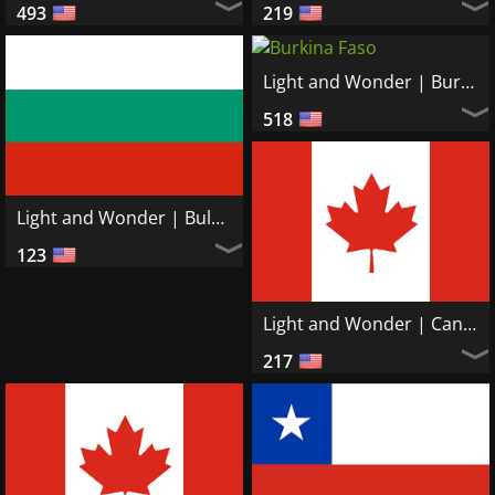
493
219
Light and Wonder | Burkina Faso
518
Light and Wonder | Bulgaria
123
Light and Wonder | Canadá
217