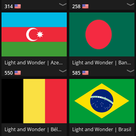
314
258
Light and Wonder | Azerbaiyán
Light and Wonder | Bangladesh
550
585
Light and Wonder | Bélgica
Light and Wonder | Brasil