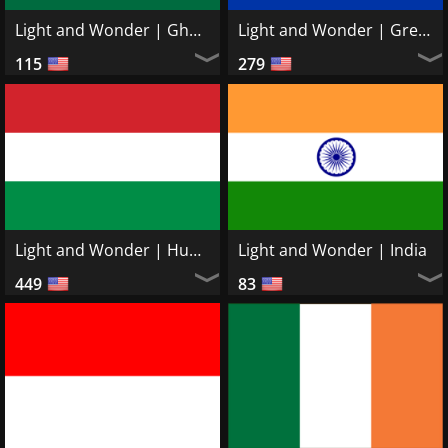
Light and Wonder | Ghana
Light and Wonder | Grecia
115
279
Light and Wonder | Hungría
Light and Wonder | India
449
83