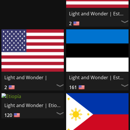
Light and Wonder | Estados Unidos Michigan
2
Light and Wonder |
Light and Wonder | Estonia
2
161
Light and Wonder | Etiopía
120