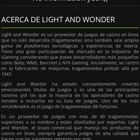
ACERCA DE LIGHT AND WONDER
Light and Wonder es un proveedor de juegos de casino en línea
que no solo desarrolla tragamonedas sino también una amplia
gama de plataformas tecnológicas y experiencias de lotería.
Tiene una gran participación de mercado en la industria de
iGaming considerando que posee desarrolladores más pequeños
como Bally, WMS, Barcrest y NYX Gaming. Inicialmente, se centró
en la fabricación de máquinas tragamonedas pinball allá por
1943.
Light and Wonder ha estado constantemente creando
emocionantes títulos de juegos y es una de las principales
razones por las que la mayoría de los operadores de casino
tienden a incluirlos en su lista de juegos. Uno de los más
renombrados es el juego de tragamonedas 88 Fortunes.
Es un proveedor de juegos con más de 40 tragamonedas
superiores a su nombre y están diseñados por expertos. Light
and Wonder, el brazo comercial que maneja los productos de
casino en línea, siempre garantiza juegos de alta calidad que
hacen que los jugadores regresen por más.