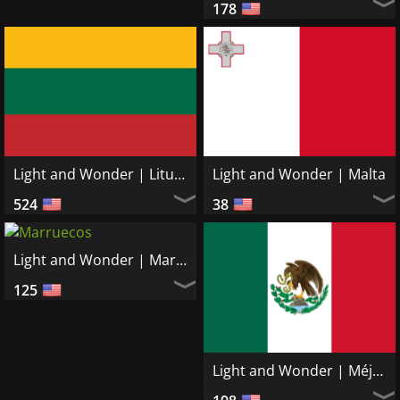
178
Light and Wonder | Lituania
Light and Wonder | Malta
524
38
Light and Wonder | Marruecos
125
Light and Wonder | Méjico