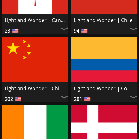
Light and Wonder | Canadá (Ontario)
Light and Wonder | Chile
23
94
Light and Wonder | China
Light and Wonder | Colombia
202
201