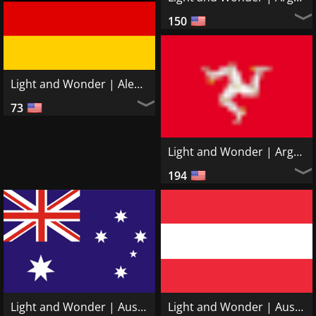
150
Light and Wonder | Alemania
73
Light and Wonder | Argentina
194
Light and Wonder | Australia
Light and Wonder | Austria