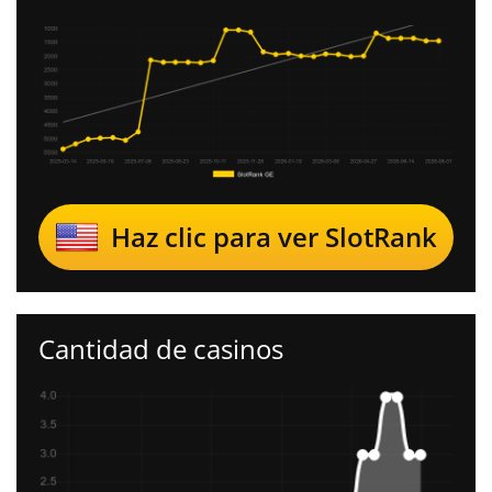
Haz clic para ver SlotRank
Cantidad de casinos