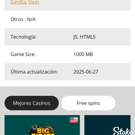
Sandía
,
Uvas
Otros : N/A
Tecnología:
JS, HTML5
Game Size:
1000 MB
Última actualización:
2025-06-27
Mejores Casinos
Free spins