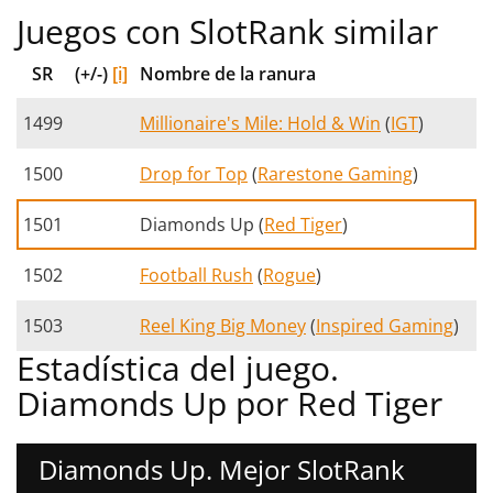
Juegos con SlotRank similar
SR
(+/-)
[i]
Nombre de la ranura
1499
Millionaire's Mile: Hold & Win
(
IGT
)
1500
Drop for Top
(
Rarestone Gaming
)
1501
Diamonds Up (
Red Tiger
)
1502
Football Rush
(
Rogue
)
1503
Reel King Big Money
(
Inspired Gaming
)
Estadística del juego.
Diamonds Up por Red Tiger
Diamonds Up. Mejor SlotRank