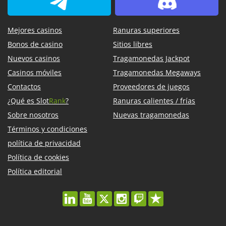
Mejores casinos
Ranuras superiores
Bonos de casino
Sitios libres
Nuevos casinos
Tragamonedas Jackpot
Casinos móviles
Tragamonedas Megaways
Contactos
Proveedores de juegos
¿Qué es Slot
Rank
?
Ranuras calientes / frías
Sobre nosotros
Nuevas tragamonedas
Términos y condiciones
política de privacidad
Política de cookies
Política editorial
linkedin
youtube
twitter
instagram
twitch
trustpilot