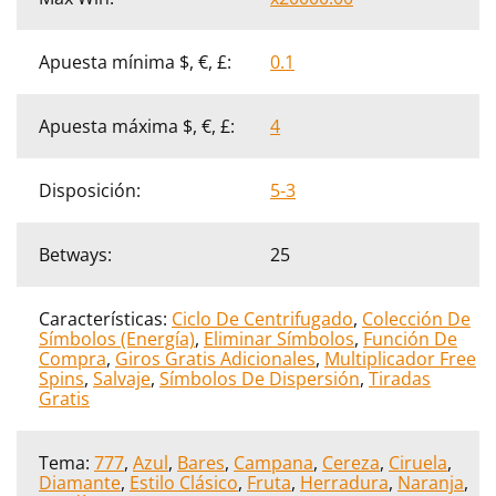
Apuesta mínima $, €, £:
0.1
Apuesta máxima $, €, £:
4
Disposición:
5-3
Betways:
25
Características:
Ciclo De Centrifugado
,
Colección De
Símbolos (Energía)
,
Eliminar Símbolos
,
Función De
Compra
,
Giros Gratis Adicionales
,
Multiplicador Free
Spins
,
Salvaje
,
Símbolos De Dispersión
,
Tiradas
Gratis
Tema:
777
,
Azul
,
Bares
,
Campana
,
Cereza
,
Ciruela
,
Diamante
,
Estilo Clásico
,
Fruta
,
Herradura
,
Naranja
,