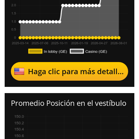
Haga clic para más detalles
Promedio Posición en el vestíbulo