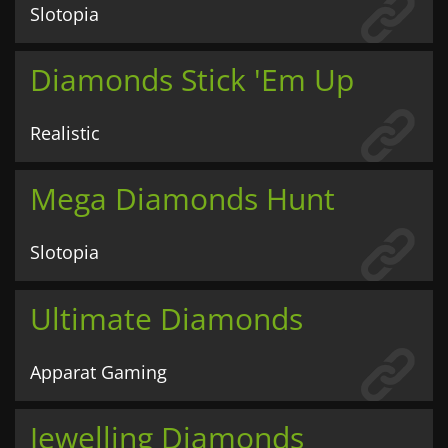
Slotopia
Diamonds Stick 'Em Up
Realistic
Mega Diamonds Hunt
Slotopia
Ultimate Diamonds
Apparat Gaming
Jewelling Diamonds