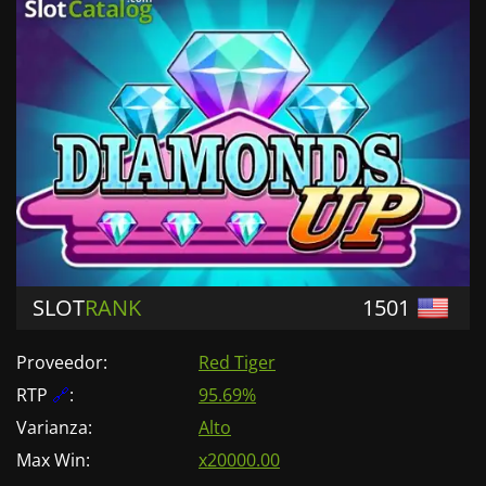
SLOT
RANK
1501
Proveedor:
Red Tiger
RTP
🔗
:
95.69%
Varianza:
Alto
Max Win:
x20000.00