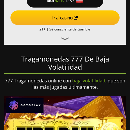
1237
Ir al casino
21+ |
Sé consciente de Gamble
Tragamonedas 777 De Baja
Volatilidad
777 Tragamonedas online con
baja volatilidad
, que son
las más jugadas últimamente.