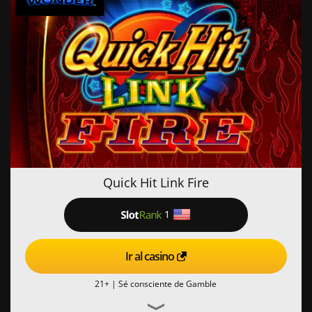
Quick Hit Link Fire
1
Ir al casino
21+ |
Sé consciente de Gamble