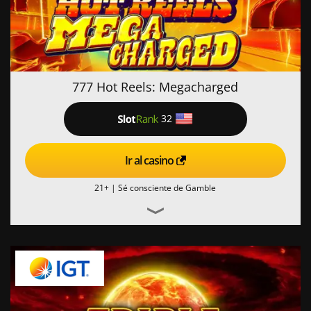
777 Hot Reels: Megacharged
32
Ir al casino
21+ |
Sé consciente de Gamble