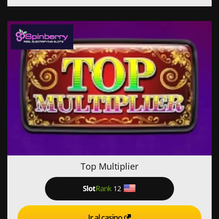
Top Multiplier
12
Ir al casino