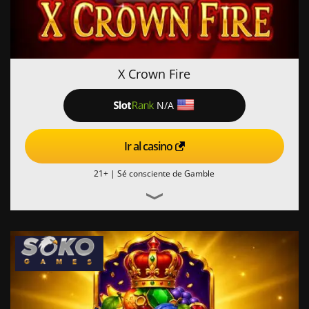
X Crown Fire
N/A
Ir al casino
21+ |
Sé consciente de Gamble