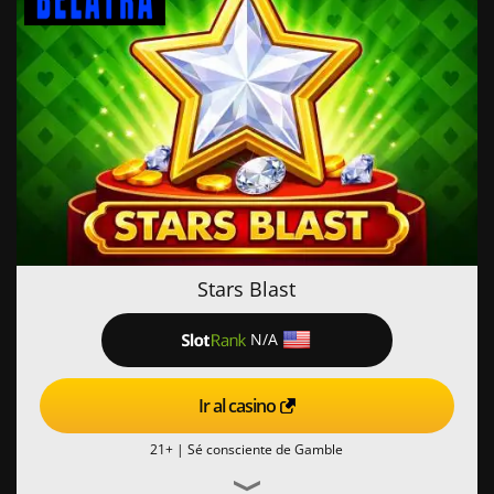
Stars Blast
N/A
Ir al casino
21+ |
Sé consciente de Gamble