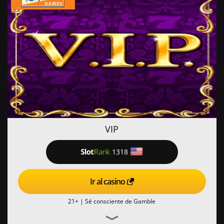
VIP
1318
Ir al casino
21+ |
Sé consciente de Gamble