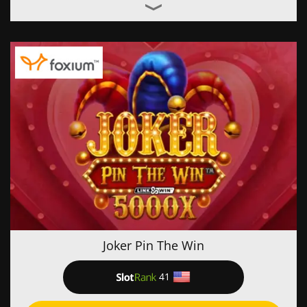
Joker Pin The Win
41