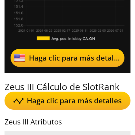
Haga clic para más detalles
Zeus III Cálculo de SlotRank
Haga clic para más detalles
Zeus III Atributos