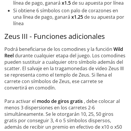
línea de pago, ganará
x1.5
de su apuesta por línea
Si obtiene 6 símbolos con palo de corazones en
una línea de pago, ganará
x1.25
de su apuesta por
línea
Zeus III - Funciones adicionales
Podrá beneficiarse de los comodines y la función
Wild
Reel
durante cualquier etapa del juego. Los comodines
pueden sustituir a cualquier otro símbolo además del
scatter. El salvaje en la tragamonedas de video Zeus III
se representa como el templo de Zeus. Si llena el
carrete con símbolos de Zeus, ese carrete se
convertirá en comodín.
Para activar el
modo de giros gratis
, debe colocar al
menos 3 dispersiones en los carretes 2-6
simultáneamente. Se le otorgarán 10, 25, 50 giros
gratis por conseguir 3, 4 o 5 símbolos dispersos,
además de recibir un premio en efectivo de x10 o x50