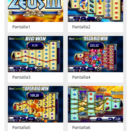
Pantalla1
Pantalla2
Pantalla3
Pantalla4
Pantalla5
Pantalla6