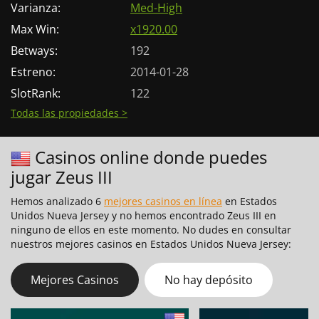
Varianza:
Med-High
Max Win:
x1920.00
Betways:
192
Estreno:
2014-01-28
SlotRank:
122
Todas las propiedades >
Casinos online donde puedes
jugar Zeus III
Hemos analizado 6
mejores casinos en línea
en Estados
Unidos Nueva Jersey y no hemos encontrado Zeus III en
ninguno de ellos en este momento. No dudes en consultar
nuestros mejores casinos en Estados Unidos Nueva Jersey:
Mejores Casinos
No hay depósito