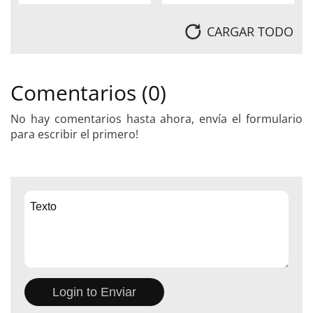
CARGAR TODO
Comentarios (0)
No hay comentarios hasta ahora, envía el formulario
para escribir el primero!