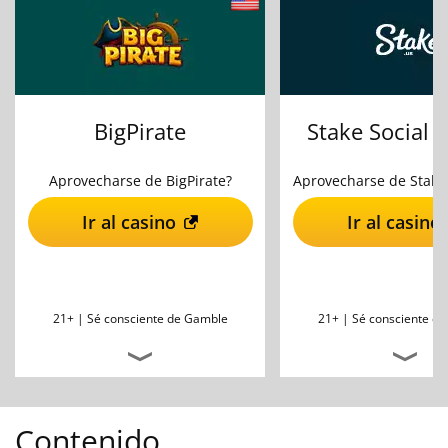
BigPirate
Stake Social 
Aprovecharse de BigPirate?
Ir al casino
Ir al casino
21+ |
Sé consciente de Gamble
21+ |
Sé consciente d
Contenido