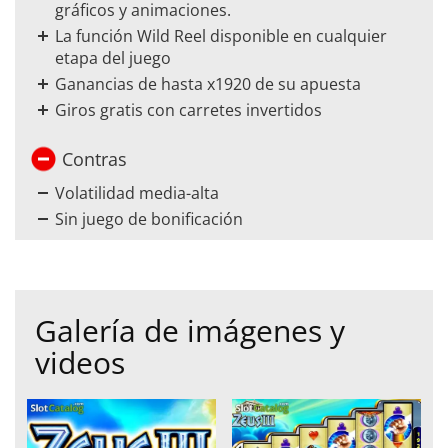
gráficos y animaciones.
La función Wild Reel disponible en cualquier
etapa del juego
Ganancias de hasta x1920 de su apuesta
Giros gratis con carretes invertidos
Contras
Volatilidad media-alta
Sin juego de bonificación
Galería de imágenes y
videos