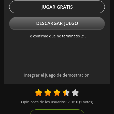
JUGAR GRATIS
DESCARGAR JUEGO
Te confirmo que he terminado 21.
Integrar el juego de demostración
Opiniones de los usuarios:
7.0
/10
(
1
votos)