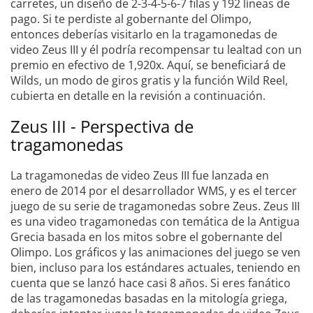
carretes, un diseño de 2-3-4-5-6-7 filas y 192 líneas de
pago. Si te perdiste al gobernante del Olimpo,
entonces deberías visitarlo en la tragamonedas de
video Zeus III y él podría recompensar tu lealtad con un
premio en efectivo de 1,920x. Aquí, se beneficiará de
Wilds, un modo de giros gratis y la función Wild Reel,
cubierta en detalle en la revisión a continuación.
Zeus III - Perspectiva de
tragamonedas
La tragamonedas de video Zeus III fue lanzada en
enero de 2014 por el desarrollador WMS, y es el tercer
juego de su serie de tragamonedas sobre Zeus. Zeus III
es una video tragamonedas con temática de la Antigua
Grecia basada en los mitos sobre el gobernante del
Olimpo. Los gráficos y las animaciones del juego se ven
bien, incluso para los estándares actuales, teniendo en
cuenta que se lanzó hace casi 8 años. Si eres fanático
de las tragamonedas basadas en la mitología griega,