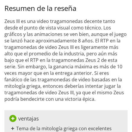
Resumen de la reseña
Zeus III es una video tragamonedas decente tanto
desde el punto de vista visual como técnico. Los
gráficos y las animaciones se ven bien, aunque el juego
se lanzó hace aproximadamente 8 años. El RTP en la
tragamonedas de video Zeus III es ligeramente más
alto que el promedio de la industria, pero aún más
bajo que el RTP en la tragamonedas Zeus 2 de esta
serie. Sin embargo, la ganancia máxima es más de 10
veces mayor que en la entrega anterior. Si eres
fanático de las tragamonedas de video basadas en la
mitología griega, entonces deberías intentar jugar la
tragamonedas de video Zeus III, ya que el mismo Zeus
podría bendecirte con una victoria épica.
ventajas
Tema de la mitología griega con excelentes