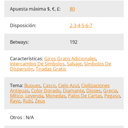
Apuesta máxima $, €, £:
80
Disposición:
2-3-4-5-6-7
Betways:
192
Características:
Giros Gratis Adicionales
,
Intercambio De Símbolos
,
Salvaje
,
Símbolos De
Dispersión
,
Tiradas Gratis
Tema:
Buques
,
Casco
,
Cielo Azul
,
Civilizaciones
Antiguas
,
Color Dorado
,
Diamante
,
Dioses
,
Grecia
,
Mítico, Leyenda
,
Monedas
,
Palos De Cartas
,
Pegaso
,
Rayo
,
Rubí
,
Zeus
Otros : N/A