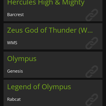
Hercules High & Mighty
Barcrest
Zeus God of Thunder (WMS)
WMS
Olympus
Genesis
Legend of Olympus
Rabcat