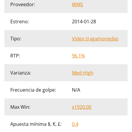
Proveedor:
WMS
Estreno:
2014-01-28
Tipo:
Video tragamonedas
RTP:
96.1%
Varianza:
Med-High
Frecuencia de golpe:
N/A
Max Win:
x1920.00
Apuesta mínima $, €, £:
0.4