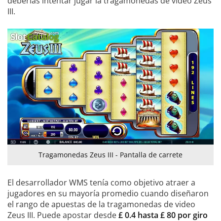
deberías intentar jugar la tragamonedas de video Zeus
III.
Tragamonedas Zeus III - Pantalla de carrete
El desarrollador WMS tenía como objetivo atraer a
jugadores en su mayoría promedio cuando diseñaron
el rango de apuestas de la tragamonedas de video
Zeus III. Puede apostar desde
£ 0.4 hasta £ 80 por giro