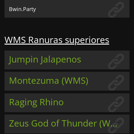
Bwin.Party
WMS Ranuras superiores
Jumpin Jalapenos
Montezuma (WMS)
Raging Rhino
Zeus God of Thunder (WMS)