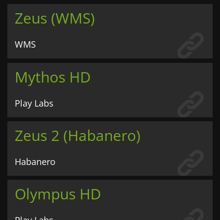
Zeus (WMS)
WMS
Mythos HD
Play Labs
Zeus 2 (Habanero)
Habanero
Olympus HD