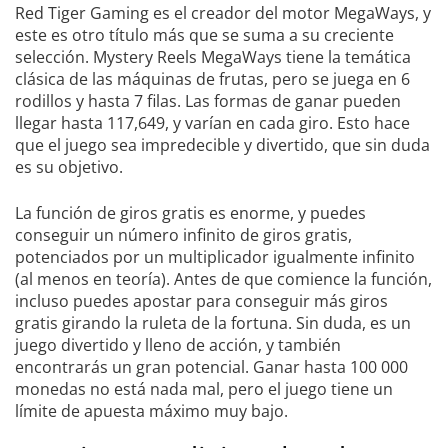
Red Tiger Gaming es el creador del motor MegaWays, y
este es otro título más que se suma a su creciente
selección. Mystery Reels MegaWays tiene la temática
clásica de las máquinas de frutas, pero se juega en 6
rodillos y hasta 7 filas. Las formas de ganar pueden
llegar hasta 117,649, y varían en cada giro. Esto hace
que el juego sea impredecible y divertido, que sin duda
es su objetivo.
La función de giros gratis es enorme, y puedes
conseguir un número infinito de giros gratis,
potenciados por un multiplicador igualmente infinito
(al menos en teoría). Antes de que comience la función,
incluso puedes apostar para conseguir más giros
gratis girando la ruleta de la fortuna. Sin duda, es un
juego divertido y lleno de acción, y también
encontrarás un gran potencial. Ganar hasta 100 000
monedas no está nada mal, pero el juego tiene un
límite de apuesta máximo muy bajo.