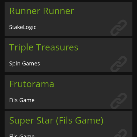
Runner Runner
StakeLogic
Triple Treasures
Spin Games
Frutorama
Fils Game
Super Star (Fils Game)
Fils Game