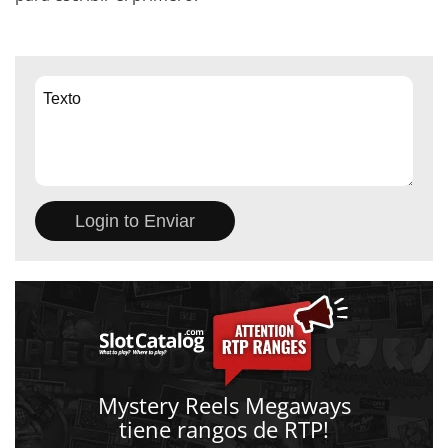
Mystery Reels Megaways
tiene rangos de RTP!