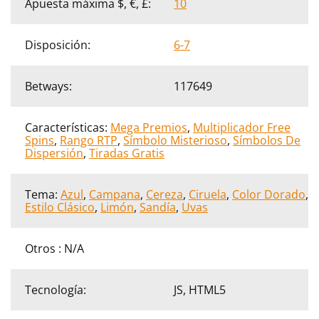
Apuesta máxima $, €, £:
10
Disposición:
6-7
Betways:
117649
Características:
Mega Premios
,
Multiplicador Free
Spins
,
Rango RTP
,
Símbolo Misterioso
,
Símbolos De
Dispersión
,
Tiradas Gratis
Tema:
Azul
,
Campana
,
Cereza
,
Ciruela
,
Color Dorado
,
Estilo Clásico
,
Limón
,
Sandía
,
Uvas
Otros : N/A
Tecnología:
JS, HTML5