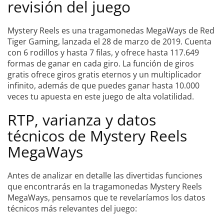
revisión del juego
Mystery Reels es una tragamonedas MegaWays de Red
Tiger Gaming, lanzada el 28 de marzo de 2019. Cuenta
con 6 rodillos y hasta 7 filas, y ofrece hasta 117.649
formas de ganar en cada giro. La función de giros
gratis ofrece giros gratis eternos y un multiplicador
infinito, además de que puedes ganar hasta 10.000
veces tu apuesta en este juego de alta volatilidad.
RTP, varianza y datos
técnicos de Mystery Reels
MegaWays
Antes de analizar en detalle las divertidas funciones
que encontrarás en la tragamonedas Mystery Reels
MegaWays, pensamos que te revelaríamos los datos
técnicos más relevantes del juego: