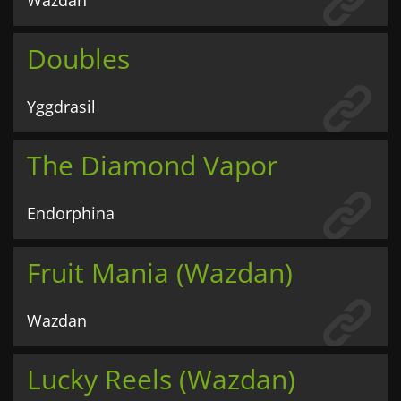
Doubles
Yggdrasil
The Diamond Vapor
Endorphina
Fruit Mania (Wazdan)
Wazdan
Lucky Reels (Wazdan)