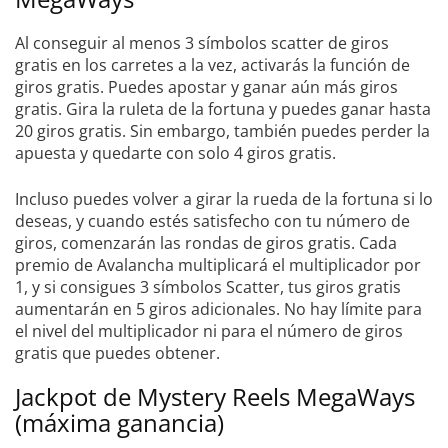
Al conseguir al menos 3 símbolos scatter de giros
gratis en los carretes a la vez, activarás la función de
giros gratis. Puedes apostar y ganar aún más giros
gratis. Gira la ruleta de la fortuna y puedes ganar hasta
20 giros gratis. Sin embargo, también puedes perder la
apuesta y quedarte con solo 4 giros gratis.
Incluso puedes volver a girar la rueda de la fortuna si lo
deseas, y cuando estés satisfecho con tu número de
giros, comenzarán las rondas de giros gratis. Cada
premio de Avalancha multiplicará el multiplicador por
1, y si consigues 3 símbolos Scatter, tus giros gratis
aumentarán en 5 giros adicionales. No hay límite para
el nivel del multiplicador ni para el número de giros
gratis que puedes obtener.
Jackpot de Mystery Reels MegaWays
(máxima ganancia)