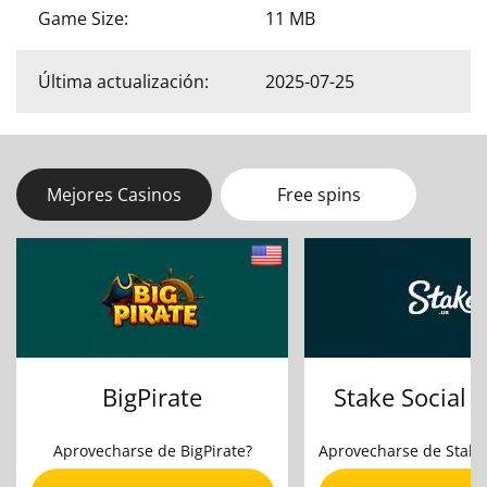
Game Size:
11 MB
Última actualización:
2025-07-25
Mejores Casinos
Free spins
BigPirate
Stake Social 
Aprovecharse de BigPirate?