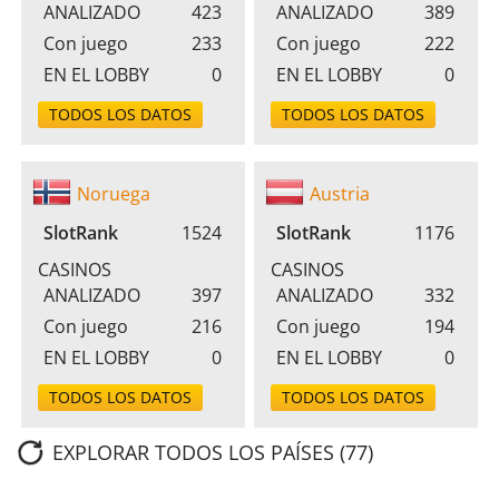
ANALIZADO
423
ANALIZADO
389
Con juego
233
Con juego
222
EN EL LOBBY
0
EN EL LOBBY
0
TODOS LOS DATOS
TODOS LOS DATOS
Noruega
Austria
SlotRank
1524
SlotRank
1176
CASINOS
CASINOS
ANALIZADO
397
ANALIZADO
332
Con juego
216
Con juego
194
EN EL LOBBY
0
EN EL LOBBY
0
TODOS LOS DATOS
TODOS LOS DATOS
EXPLORAR TODOS LOS PAÍSES (77)