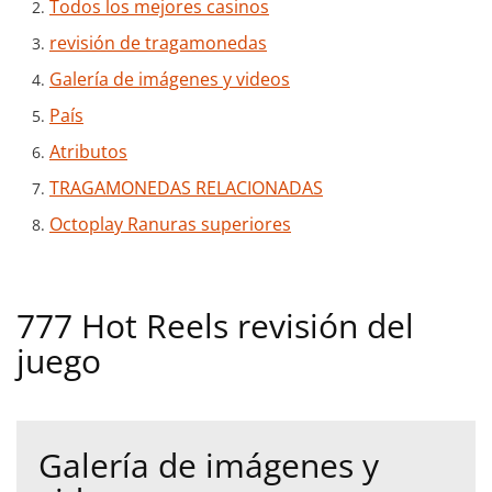
Todos los mejores casinos
revisión de tragamonedas
Galería de imágenes y videos
País
Atributos
TRAGAMONEDAS RELACIONADAS
Octoplay Ranuras superiores
777 Hot Reels revisión del
juego
Galería de imágenes y