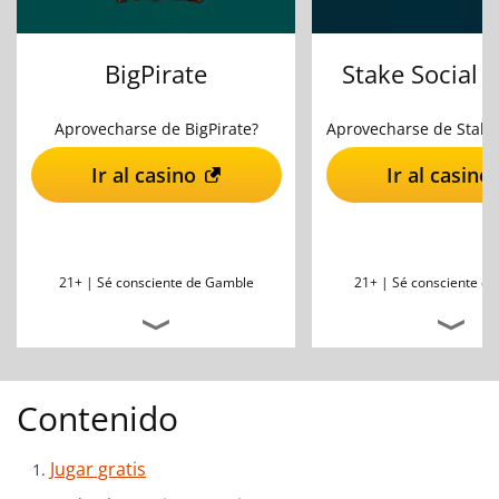
BigPirate
Stake Social 
Aprovecharse de BigPirate?
Ir al casino
Ir al casino
21+ |
Sé consciente de Gamble
21+ |
Sé consciente d
Contenido
Jugar gratis