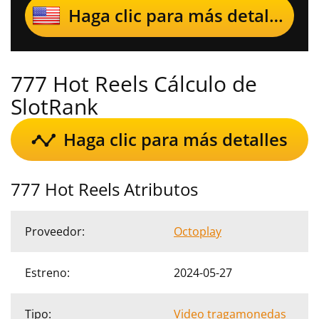
Haga clic para más detalles
777 Hot Reels Cálculo de
SlotRank
Haga clic para más detalles
777 Hot Reels Atributos
Proveedor:
Octoplay
Estreno:
2024-05-27
Tipo:
Video tragamonedas