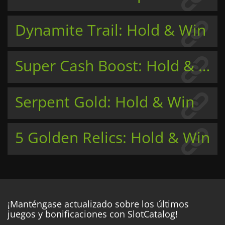
Dynamite Trail: Hold & Win
Super Cash Boost: Hold & Win
Serpent Gold: Hold & Win
5 Golden Relics: Hold & Win
¡Manténgase actualizado sobre los últimos
juegos y bonificaciones con SlotCatalog!