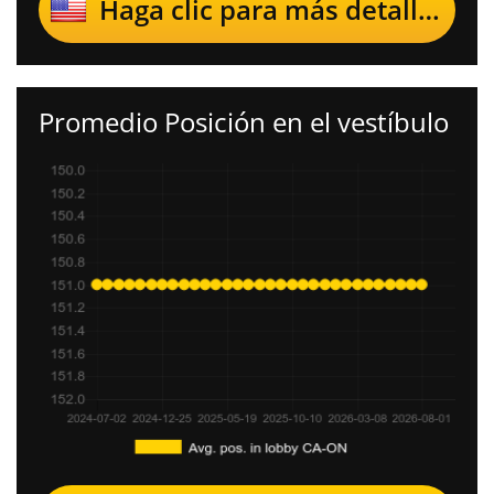
Haga clic para más detalles
Promedio Posición en el vestíbulo