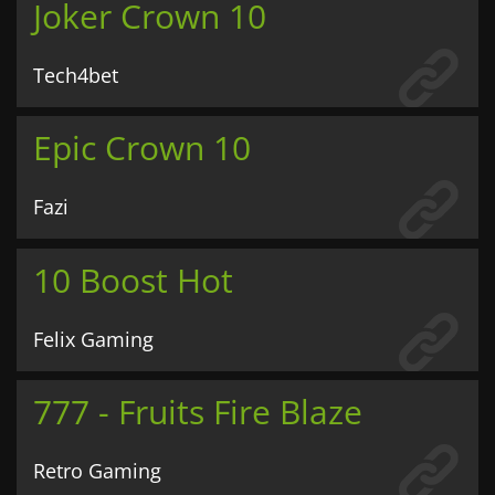
Joker Crown 10
Tech4bet
Epic Crown 10
Fazi
10 Boost Hot
Felix Gaming
777 - Fruits Fire Blaze
Retro Gaming