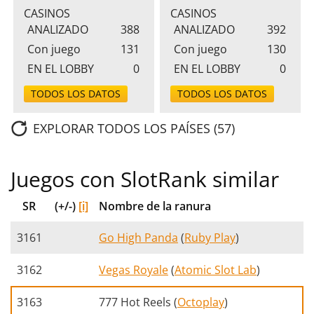
CASINOS
CASINOS
ANALIZADO
388
ANALIZADO
392
Con juego
131
Con juego
130
EN EL LOBBY
0
EN EL LOBBY
0
TODOS LOS DATOS
TODOS LOS DATOS
EXPLORAR TODOS LOS PAÍSES (57)
Juegos con SlotRank similar
SR
(+/-)
[i]
Nombre de la ranura
3161
Go High Panda
(
Ruby Play
)
3162
Vegas Royale
(
Atomic Slot Lab
)
3163
777 Hot Reels (
Octoplay
)