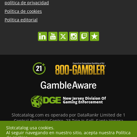
política de privacidad
Política de cookies
Política editorial
linkedin
youtube
twitter
instagram
twitch
trustpilot
Slotcatalog.com es operado por DataRankr Limited de 1
Central Business Centre, 23 Triq Is-Soll, Santa Venera
SVR1833, Malta. DataRankr Limited está autorizada y regulada
Slotcatalog usa cookies.
en el estado de Nueva Jersey por la Division of Gaming
Al seguir navegando en nuestro sitio, acepta nuestra Política