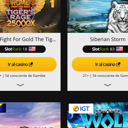
Rome Fight For Gold The Tiger's Rage
Siberian Storm
18
83
Ir al casino
Ir al casino
+ |
Sé consciente de Gamble
21+ |
Sé consciente de Gam