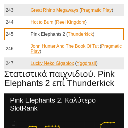
243
Great Rhino Megaways
(
Pragmatic Play
)
244
Hot to Burn
(
Reel Kingdom
)
245
Pink Elephants 2 (
Thunderkick
)
John Hunter And The Book Of Tut
(
Pragmatic
246
Play
)
247
Lucky Neko Gigablox
(
Yggdrasil
)
Στατιστικά παιχνιδιού. Pink
Elephants 2 επί Thunderkick
Pink Elephants 2. Καλύτερο
SlotRank