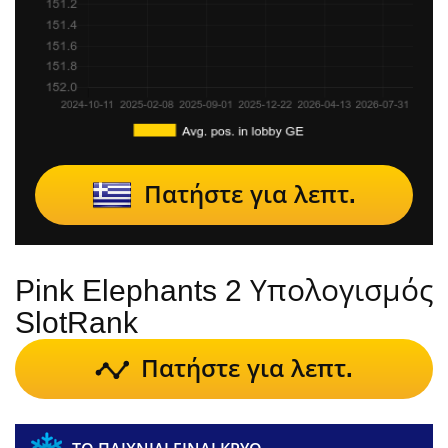
Πατήστε για λεπτ.
Pink Elephants 2 Υπολογισμός
SlotRank
Πατήστε για λεπτ.