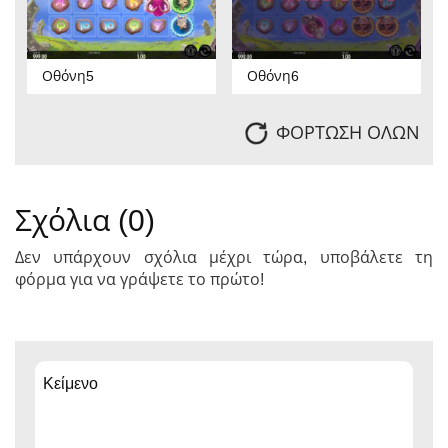
Οθόνη5
Οθόνη6
ΦΌΡΤΩΣΗ ΌΛΩΝ
Σχόλια (0)
Δεν υπάρχουν σχόλια μέχρι τώρα, υποβάλετε τη
φόρμα για να γράψετε το πρώτο!