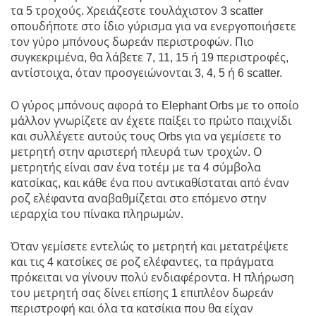
τα 5 τροχούς. Χρειάζεστε τουλάχιστον 3 scatter
οπουδήποτε στο ίδιο γύρισμα για να ενεργοποιήσετε
τον γύρο μπόνους δωρεάν περιστροφών. Πιο
συγκεκριμένα, θα λάβετε 7, 11, 15 ή 19 περιστροφές,
αντίστοιχα, όταν προσγειώνονται 3, 4, 5 ή 6 scatter.
Ο γύρος μπόνους αφορά το Elephant Orbs με το οποίο
μάλλον γνωρίζετε αν έχετε παίξει το πρώτο παιχνίδι
και συλλέγετε αυτούς τους Orbs για να γεμίσετε το
μετρητή στην αριστερή πλευρά των τροχών. Ο
μετρητής είναι σαν ένα τοτέμ με τα 4 σύμβολα
κατσίκας, και κάθε ένα που αντικαθίσταται από έναν
ροζ ελέφαντα αναβαθμίζεται στο επόμενο στην
ιεραρχία του πίνακα πληρωμών.
Όταν γεμίσετε εντελώς το μετρητή και μετατρέψετε
και τις 4 κατσίκες σε ροζ ελέφαντες, τα πράγματα
πρόκειται να γίνουν πολύ ενδιαφέροντα. Η πλήρωση
του μετρητή σας δίνει επίσης 1 επιπλέον δωρεάν
περιστροφή και όλα τα κατσίκια που θα είχαν