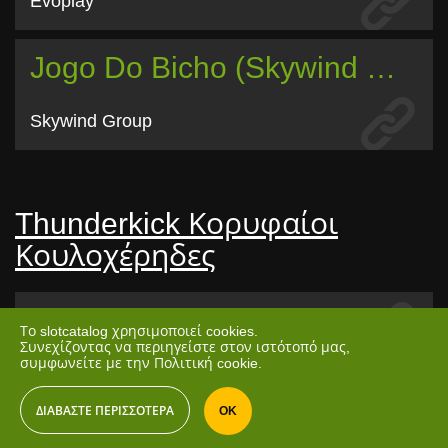
Evoplay
Jogo Do Bicho (Skywind Group)
Skywind Group
Thunderkick Κορυφαίοι
Κουλοχέρηδες
Zoom
Το slotcatalog χρησιμοποιεί cookies.
Συνεχίζοντας να περιηγείστε στον ιστότοπό μας,
συμφωνείτε με την Πολιτική cookie.
Birds On A Wire
ΔΙΑΒΆΣΤΕ ΠΕΡΙΣΣΌΤΕΡΑ
ΟΚ