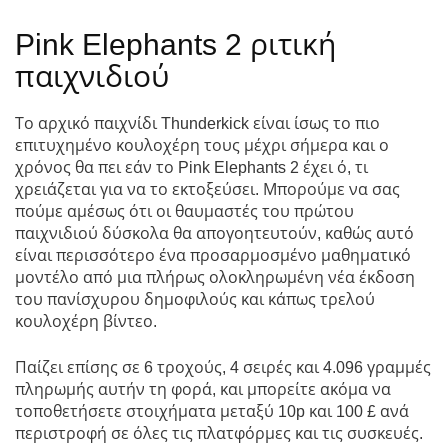
Pink Elephants 2 ριτική
παιχνιδιού
Το αρχικό παιχνίδι Thunderkick είναι ίσως το πιο
επιτυχημένο κουλοχέρη τους μέχρι σήμερα και ο
χρόνος θα πει εάν το Pink Elephants 2 έχει ό, τι
χρειάζεται για να το εκτοξεύσει. Μπορούμε να σας
πούμε αμέσως ότι οι θαυμαστές του πρώτου
παιχνιδιού δύσκολα θα απογοητευτούν, καθώς αυτό
είναι περισσότερο ένα προσαρμοσμένο μαθηματικό
μοντέλο από μια πλήρως ολοκληρωμένη νέα έκδοση
του πανίσχυρου δημοφιλούς και κάπως τρελού
κουλοχέρη βίντεο.
Παίζει επίσης σε 6 τροχούς, 4 σειρές και 4.096 γραμμές
πληρωμής αυτήν τη φορά, και μπορείτε ακόμα να
τοποθετήσετε στοιχήματα μεταξύ 10p και 100 £ ανά
περιστροφή σε όλες τις πλατφόρμες και τις συσκευές.