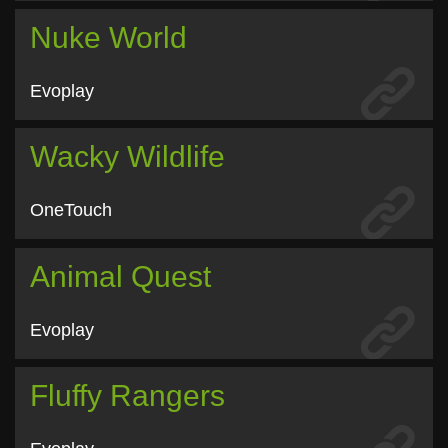
Nuke World
Evoplay
Wacky Wildlife
OneTouch
Animal Quest
Evoplay
Fluffy Rangers