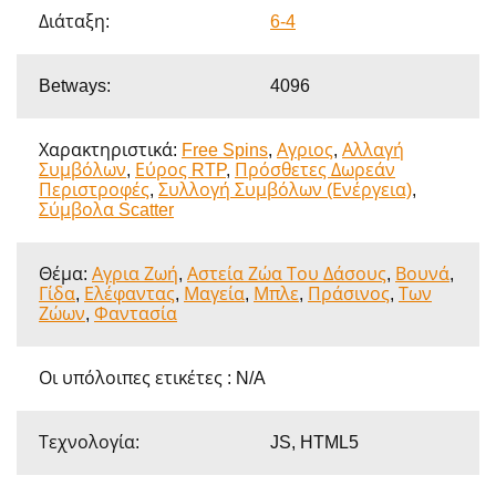
Διάταξη:
6-4
Betways:
4096
Χαρακτηριστικά:
Free Spins
,
Αγριος
,
Αλλαγή
Συμβόλων
,
Εύρος RTP
,
Πρόσθετες Δωρεάν
Περιστροφές
,
Συλλογή Συμβόλων (Ενέργεια)
,
Σύμβολα Scatter
Θέμα:
Αγρια Ζωή
,
Αστεία Ζώα Του Δάσους
,
Βουνά
,
Γίδα
,
Ελέφαντας
,
Μαγεία
,
Μπλε
,
Πράσινος
,
Των
Ζώων
,
Φαντασία
Οι υπόλοιπες ετικέτες : N/A
Τεχνολογία:
JS, HTML5