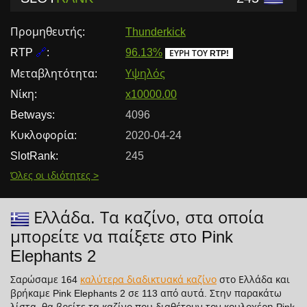
Προμηθευτής:
Thunderkick
RTP
🔗
:
96.13%
ΕΥΡΉ ΤΟΥ RTP!
Μεταβλητότητα:
Υψηλός
Νίκη:
x10000.00
Betways:
4096
Κυκλοφορία:
2020-04-24
SlotRank:
245
Όλες οι ιδιότητες >
Ελλάδα. Τα καζίνο, στα οποία
μπορείτε να παίξετε στο Pink
Elephants 2
Σαρώσαμε 164
καλύτερα διαδικτυακά καζίνο
στο Ελλάδα και
βρήκαμε Pink Elephants 2 σε 113 από αυτά. Στην παρακάτω
λίστα, θα βρείτε τα καζίνο που διαθέτουν τον κουλοχέρη Pink