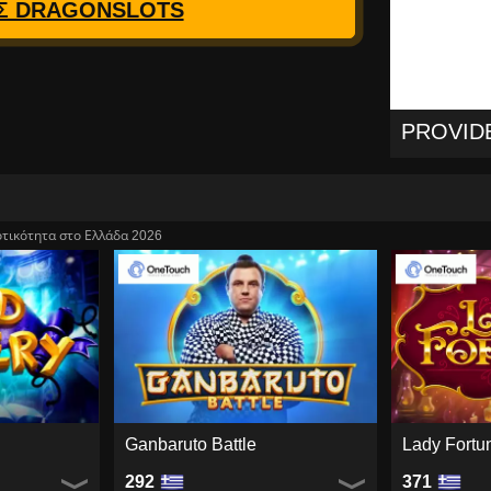
ΙΣ DRAGONSLOTS
PROVID
τικότητα στο Ελλάδα 2026
Ganbaruto Battle
Lady Fortu
292
371