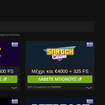
ύμενη ενότητα.
400 FS
Μέχρι και €4000 + 325 FS
Σ
ΛΆΒΕΤΕ ΜΠΌΝΟΥΣ
18+ |
Γνωρίστε το Gamble