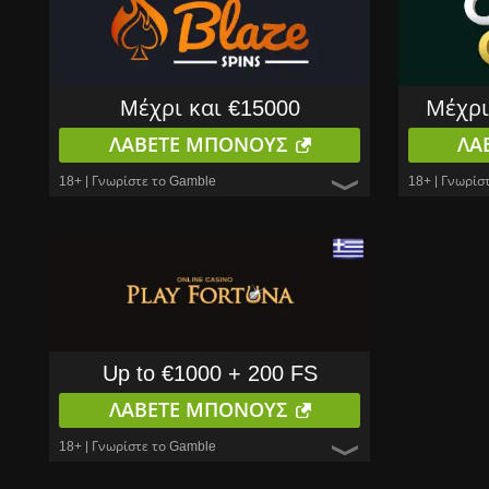
Mέχρι και €15000
Μέχρι
ΛΆΒΕΤΕ ΜΠΌΝΟΥΣ
ΛΆ
18+ |
Γνωρίστε το Gamble
18+ |
Γνωρίσ
Up to €1000 + 200 FS
ΛΆΒΕΤΕ ΜΠΌΝΟΥΣ
18+ |
Γνωρίστε το Gamble