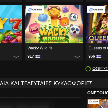
Wacky Wildlife
Queens of 
917
966
ΦΌΡΤΩΣ
ΙΑ ΚΑΙ ΤΕΛΕΥΤΑΊΕΣ ΚΥΚΛΟΦΟΡΊΕΣ
ONETOUCH