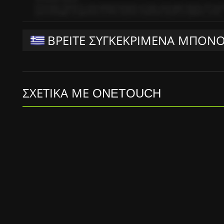
ΒΡΕΊΤΕ ΣΥΓΚΕΚΡΙΜΈΝΑ ΜΠΌΝΟ
ΣΧΕΤΙΚΆ ΜΕ ONETOUCH