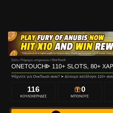
Σπίτι
/
Πάροχοι υπηρεσιών
/
OneTouch
ONETOUCHᐈ 110+ SLOTS, 80+ ΧΑΡ
Ψάχνετε για OneTouch slots? ➤ Δίνουμε κατάλογοι 110+ slo
116
0
ΚΟΥΛΟΧΈΡΗΔΕΣ
ΜΠΌΝΟΥΣ