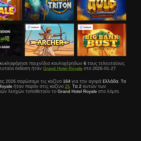
 κυκλοφόρησε παιχνίδια κουλοχέρηδων
6
τους τελευταίους
λευταία έκδοση ήταν
Grand Hotel Royale
στο 2026-01-27.
ος 2026 σαρώσαμε τις καζίνο
164
για την αγορά
Ελλάδα
.
Το
Royale
ήταν παρόν στις καζίνο
25
.
Τα 2
αυτών των
κών λεσχών τοποθετούν το
Grand Hotel Royale
στο λόμπι