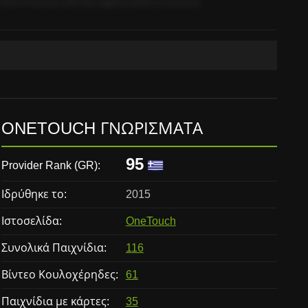
ONETOUCH ΓΝΩΡΊΣΜΑΤΑ
95
Provider Rank (GR):
Ιδρύθηκε το:
2015
Ιστοσελίδα:
OneTouch
Συνολικά Παιχνίδια:
116
Βίντεο Κουλοχέρηδες:
61
Παιχνίδια με κάρτες:
35