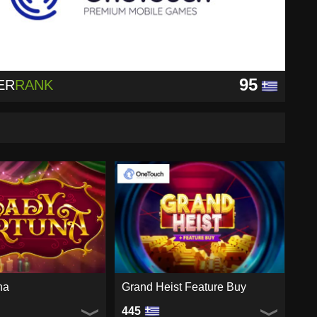
95
ER
RANK
na
Grand Heist Feature Buy
445