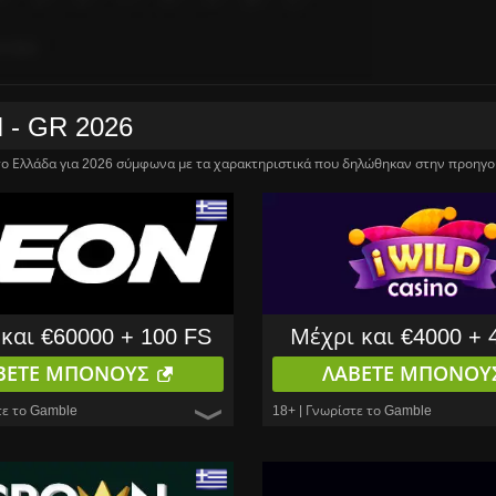
- GR 2026
ο Ελλάδα για 2026 σύμφωνα με τα χαρακτηριστικά που δηλώθηκαν στην προηγο
και €60000 + 100 FS
Μέχρι και €4000 + 
ΒΕΤΕ ΜΠΌΝΟΥΣ
ΛΆΒΕΤΕ ΜΠΌΝΟΥ
τε το Gamble
18+ |
Γνωρίστε το Gamble