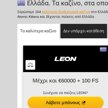
Ελλάδα. Τα καζίνο, στα οπο
Σαρώσαμε 164
καλύτερα διαδικτυακά καζίνο
στο Ελλάδα
Atomic Kittens και δέχονται παίκτες από Ελλάδα.
Τα καλύτερα καζίνο
Δεν υπάρχει κατάθεση
Μέχρι και €60000 + 100 FS
Συνέχισε να παίζεις LEON?
Λάβετε μπόνους