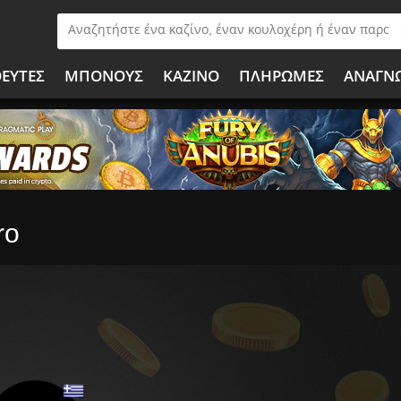
.
ΕΥΤΈΣ
ΜΠΌΝΟΥΣ
ΚΑΖΊΝΟ
ΠΛΗΡΩΜΈΣ
ΑΝΆΓΝ
ro