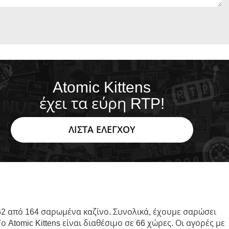
Atomic Kittens
έχει τα εύρη RTP!
ΛΙΣΤΑ ΕΛΕΓΧΟΥ
 62 από 164 σαρωμένα καζίνο. Συνολικά, έχουμε σαρώσει
ο Atomic Kittens είναι διαθέσιμο σε 66 χώρες. Οι αγορές με