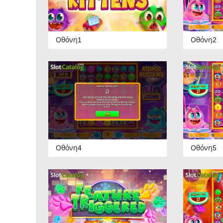
Οθόνη1
Οθόνη2
Οθόνη4
Οθόνη5