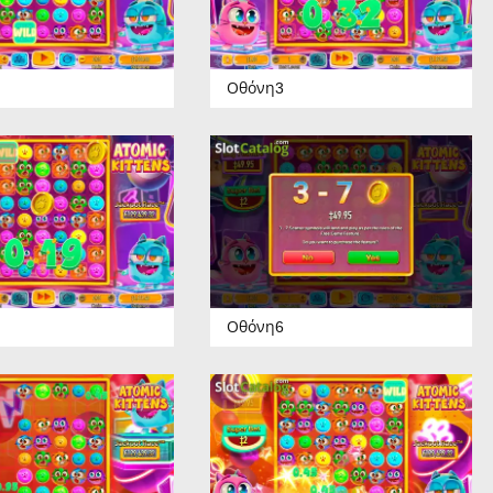
Οθόνη3
Οθόνη6