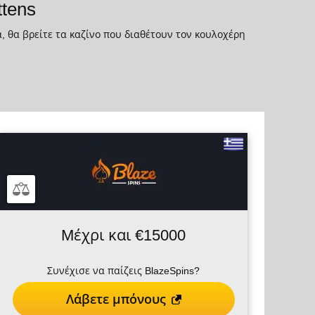
ttens
, θα βρείτε τα καζίνο που διαθέτουν τον κουλοχέρη
Mέχρι και €15000
Συνέχισε να παίζεις BlazeSpins?
Λάβετε μπόνους