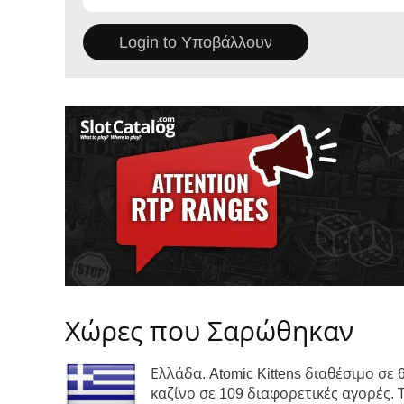
Χώρες που Σαρώθηκαν
Ελλάδα. Atomic Kittens διαθέσιμο σε
καζίνο σε 109 διαφορετικές αγορές. Τ