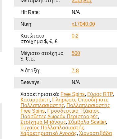
Μεταβλητότητα:
Χαμηλός
Hit Rate:
N/A
Νίκη:
x17040.00
Kατώτατο
0.2
στοίχημα $, €, £:
Μέγιστο στοίχημα
500
$, €, £:
Διάταξη:
7-8
Betways:
N/A
Χαρακτηριστικά:
Free Spins
,
Εύρος RTP
,
Καταρράκτη
,
Πληρώστε Οπουδήποτε
,
Πολλαπλασιαστής
,
Πολλαπλασιαστής
Free Spins
,
Προοδευτικό Τζάκποτ
,
Πρόσθετες Δωρεάν Περιστροφές
,
Στοίχημα Μπόνους
,
Σύμβολα Scatter
,
Τυχαίος Πολλαπλασιαστής
,
Χαρακτηριστικό Αγοράς
,
Χιονοστιβάδα