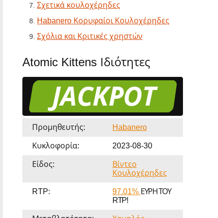
Σχετικά κουλοχέρηδες
Habanero Κορυφαίοι Κουλοχέρηδες
Σχόλια και Κριτικές χρηστών
Atomic Kittens Ιδιότητες
Προμηθευτής:
Habanero
Κυκλοφορία:
2023-08-30
Είδος:
Βίντεο
Κουλοχέρηδες
RTP:
97.01%
ΕΥΡΉ ΤΟΥ
RTP!