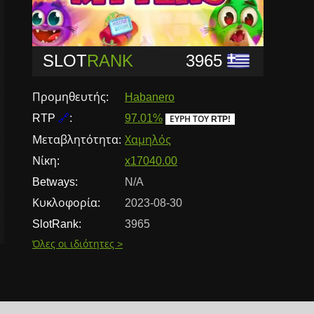
SLOT
RANK
3965
Προμηθευτής:
Habanero
RTP
🔗
:
97.01%
ΕΥΡΉ ΤΟΥ RTP!
Μεταβλητότητα:
Χαμηλός
Νίκη:
x17040.00
Betways:
N/A
Κυκλοφορία:
2023-08-30
SlotRank:
3965
Όλες οι ιδιότητες >