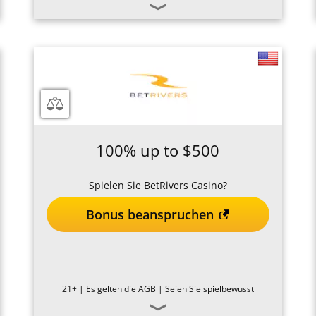
100% up to $500
Spielen Sie BetRivers Casino?
Bonus beanspruchen
21+ |
Es gelten die AGB
|
Seien Sie spielbewusst