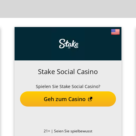
Stake Social Casino
Spielen Sie Stake Social Casino?
Geh zum Casino
21+ |
Seien Sie spielbewusst