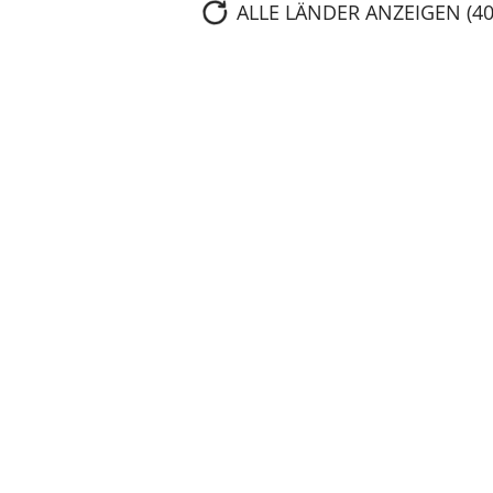
ALLE LÄNDER ANZEIGEN (40