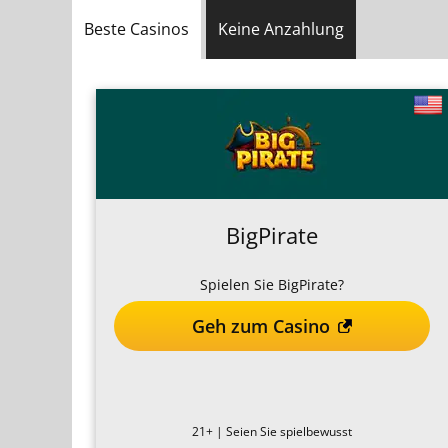
Beste Casinos
Keine Anzahlung
BigPirate
Spielen Sie BigPirate?
Geh zum Casino
21+ |
Seien Sie spielbewusst