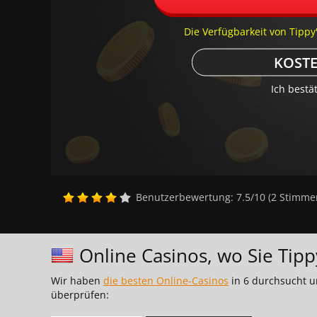
Die Verfügbarkeit von Tippy's
KOSTE
Ich bestät
Benutzerbewertung:
7.5
/10
(
2
Stimme
Online Casinos, wo Sie Tip
Wir haben
die besten Online-Casinos
in 6 durchsucht u
überprüfen: