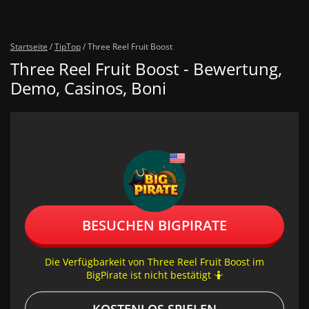
Startseite
/
TipTop
/
Three Reel Fruit Boost
Three Reel Fruit Boost - Bewertung,
Demo, Casinos, Boni
BESUCHEN BIGPIRATE
Die Verfügbarkeit von Three Reel Fruit Boost im
BigPirate ist nicht bestätigt 🤷
KOSTENLOS SPIELEN