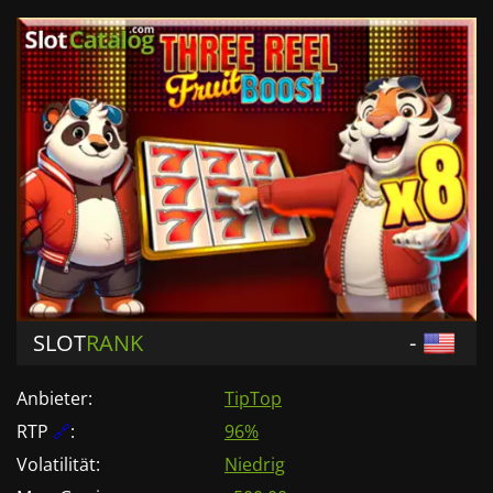
SLOT
RANK
-
Anbieter:
TipTop
RTP
🔗
:
96%
Volatilität:
Niedrig