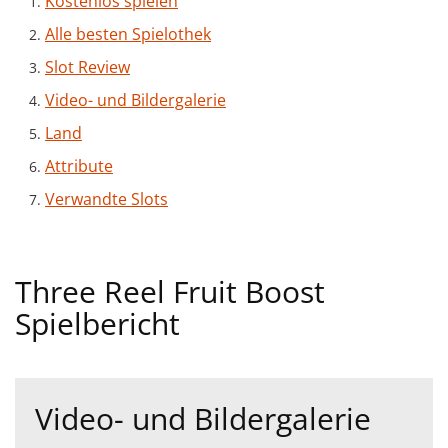
Kostenlos spielen
Alle besten Spielothek
Slot Review
Video- und Bildergalerie
Land
Attribute
Verwandte Slots
Three Reel Fruit Boost
Spielbericht
Video- und Bildergalerie