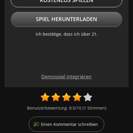
SPIEL HERUNTERLADEN
Ich bestätige, dass ich über 21.
Demospiel integrieren
Benutzerbewertung:
8.0
/10
(
1
Stimmen)
Einen Kommentar schreiben