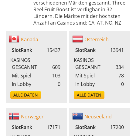
verschiedenen Märkten gescannt. Three
Reel Fruit Boost ist verfügbar in 32
Ländern. Die Märkte mit der höchsten
Anzahl an Casinos sind: CA, AT, NO, NZ
Kanada
Österreich
SlotRank
15437
SlotRank
13941
KASINOS
KASINOS
GESCANNT
609
GESCANNT
334
Mit Spiel
103
Mit Spiel
78
In Lobby
0
In Lobby
0
ALLE DATEN
ALLE DATEN
Norwegen
Neuseeland
SlotRank
17171
SlotRank
17200