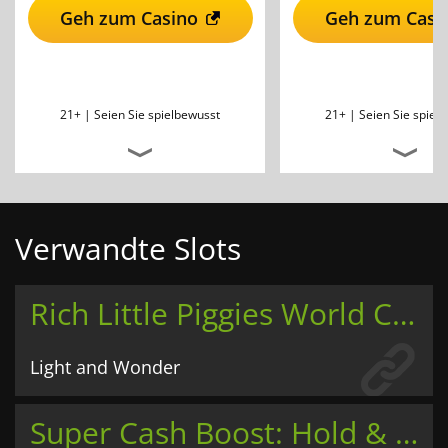
Geh zum Casino
Geh zum Casi
21+ |
Seien Sie spielbewusst
21+ |
Seien Sie spiel
Verwandte Slots
Rich Little Piggies World Class
Light and Wonder
Super Cash Boost: Hold & Win