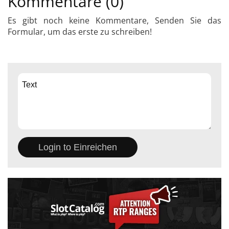
Kommentare (0)
Es gibt noch keine Kommentare, Senden Sie das
Formular, um das erste zu schreiben!