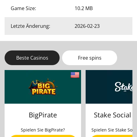
Game Size:
10.2 MB
Letzte Änderung:
2026-02-23
Beste Casinos
Free spins
BigPirate
Stake Social 
Spielen Sie BigPirate?
Spielen Sie Stake Soci