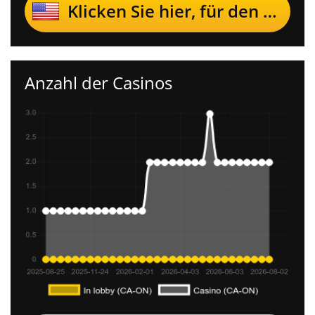
Klicken Sie hier, für den SlotRank
Anzahl der Casinos