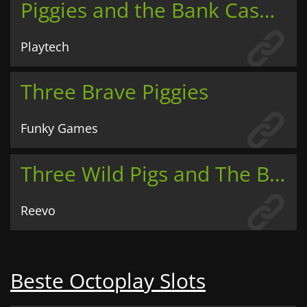
Piggies and the Bank Cash Collect & Link
Playtech
Three Brave Piggies
Funky Games
Three Wild Pigs and The Big Bad Wolf
Reevo
Beste Octoplay Slots