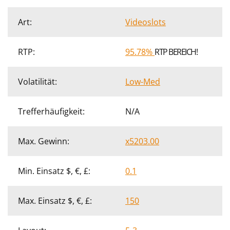
Art:
Videoslots
RTP:
95.78%
RTP BEREICH!
Volatilität:
Low-Med
Trefferhäufigkeit:
N/A
Max. Gewinn:
x5203.00
Min. Einsatz $, €, £:
0.1
Max. Einsatz $, €, £:
150