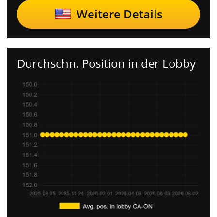
Weitere Details
Durchschn. Position in der Lobby