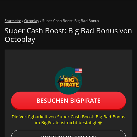
Startseite
/
Octoplay
/
Super Cash Boost: Big Bad Bonus
Super Cash Boost: Big Bad Bonus von
Octoplay
BESUCHEN BIGPIRATE
Die Verfügbarkeit von Super Cash Boost: Big Bad Bonus
im BigPirate ist nicht bestätigt 🤷