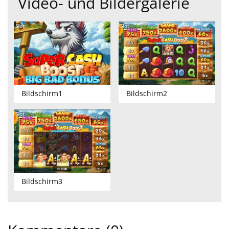
Video- und Bildergalerie
Bildschirm1
Bildschirm2
Bildschirm3