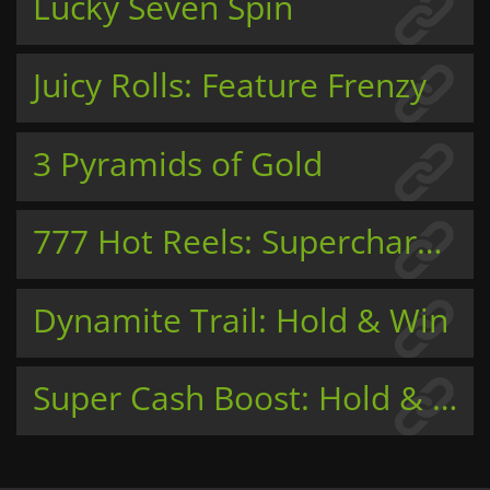
Lucky Seven Spin
Juicy Rolls: Feature Frenzy
3 Pyramids of Gold
777 Hot Reels: Supercharged
Dynamite Trail: Hold & Win
Super Cash Boost: Hold & Win