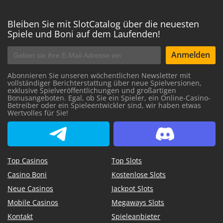
Bleiben Sie mit SlotCatalog über die neuesten
Spiele und Boni auf dem Laufenden!
Anmelden
Abonnieren Sie unseren wöchentlichen Newsletter mit
vollständiger Berichterstattung über neue Spielversionen,
exklusive Spielveröffentlichungen und großartigen
Bonusangeboten. Egal, ob Sie ein Spieler, ein Online-Casino-
Betreiber oder ein Spieleentwickler sind, wir haben etwas
Wertvolles für Sie!
SlotCatalog Telegram
SlotCatalog Discord
Top Casinos
Top Slots
Casino Boni
Kostenlose Slots
Neue Casinos
Jackpot Slots
Mobile Casinos
Megaways Slots
Kontakt
Spieleanbieter