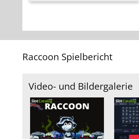
Raccoon Spielbericht
Video- und Bildergalerie