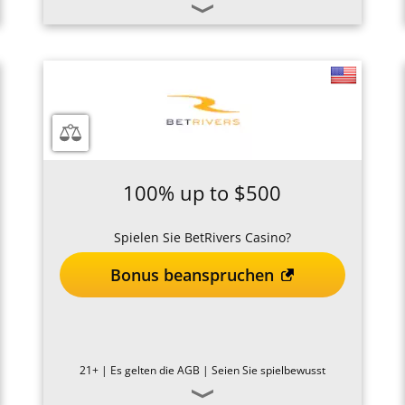
100% up to $500
Spielen Sie BetRivers Casino?
Bonus beanspruchen
21+ |
Es gelten die AGB
|
Seien Sie spielbewusst