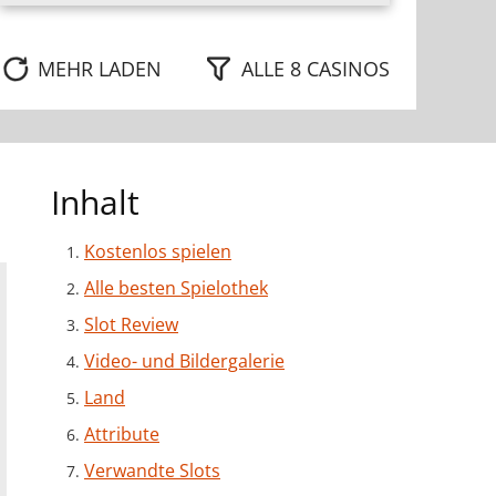
MEHR LADEN
ALLE 8 CASINOS
Inhalt
Kostenlos spielen
Alle besten Spielothek
Slot Review
Video- und Bildergalerie
Land
Attribute
Verwandte Slots