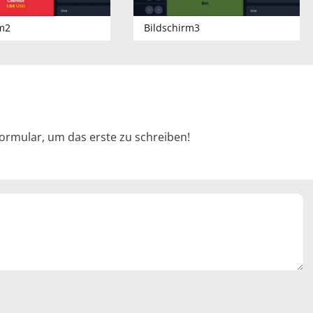
rm2
Bildschirm3
ormular, um das erste zu schreiben!