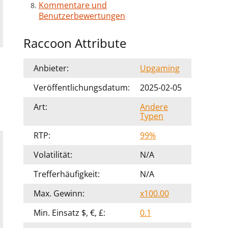
Kommentare und
Benutzerbewertungen
Raccoon Attribute
Anbieter:
Upgaming
Veröffentlichungsdatum:
2025-02-05
Art:
Andere
Typen
RTP:
99%
Volatilität:
N/A
Trefferhäufigkeit:
N/A
Max. Gewinn:
x100.00
Min. Einsatz $, €, £:
0.1