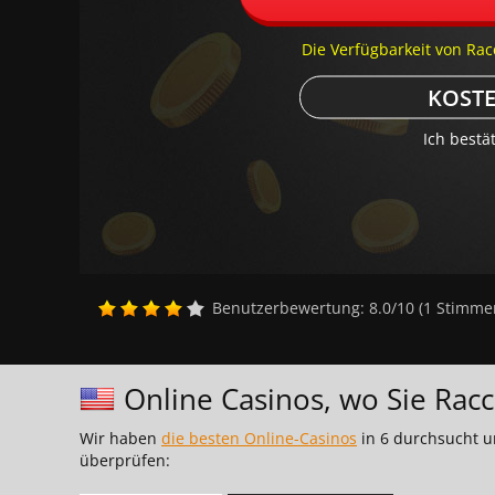
Die Verfügbarkeit von Racc
KOSTE
Ich bestät
Benutzerbewertung:
8.0
/10
(
1
Stimme
Online Casinos, wo Sie Rac
Wir haben
die besten Online-Casinos
in 6 durchsucht u
überprüfen: