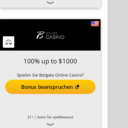
100% up to $1000
Spielen Sie Borgata Online Casino?
Bonus beanspruchen
21+ |
Seien Sie spielbewusst