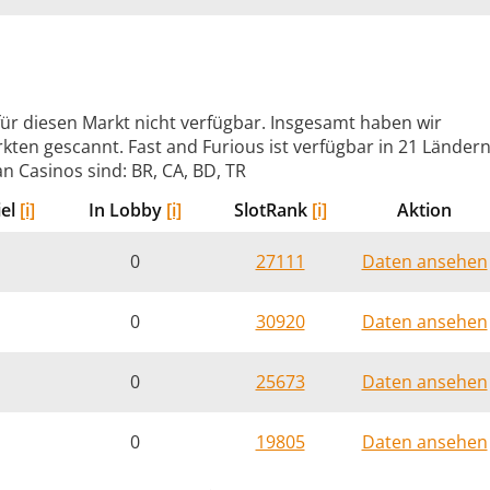
 für diesen Markt nicht verfügbar. Insgesamt haben wir
kten gescannt. Fast and Furious ist verfügbar in 21 Ländern
n Casinos sind: BR, CA, BD, TR
iel
[i]
In Lobby
[i]
SlotRank
[i]
Aktion
0
27111
Daten ansehen
0
30920
Daten ansehen
0
25673
Daten ansehen
0
19805
Daten ansehen