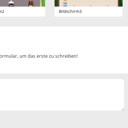
rm2
Bildschirm3
ormular, um das erste zu schreiben!