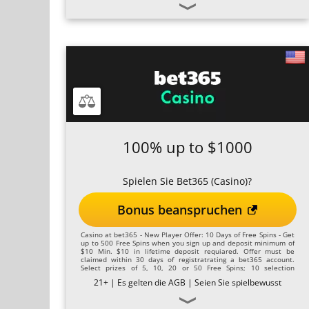
100% up to $1000
Spielen Sie Bet365 (Casino)?
Bonus beanspruchen
Casino at bet365 - New Player Offer: 10 Days of Free Spins - Get
up to 500 Free Spins when you sign up and deposit minimum of
$10 Min. $10 in lifetime deposit requiared. Offer must be
claimed within 30 days of registratrating a bet365 account.
Select prizes of 5, 10, 20 or 50 Free Spins; 10 selection
available within 20 days, 24 hours between each selection.
21+ |
Es gelten die AGB
|
Seien Sie spielbewusst
Max. prize, game restrictions, time limits and T&Cs apply.
Registration required