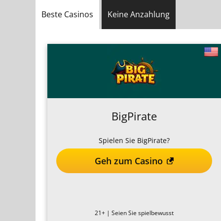
Beste Casinos
Keine Anzahlung
BigPirate
Spielen Sie BigPirate?
Geh zum Casino
21+ |
Seien Sie spielbewusst