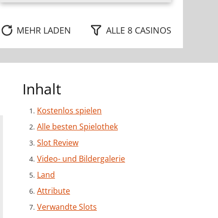
MEHR LADEN
ALLE 8 CASINOS
Inhalt
Kostenlos spielen
Alle besten Spielothek
Slot Review
Video- und Bildergalerie
Land
Attribute
Verwandte Slots