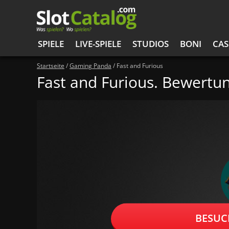
SPIELE
LIVE-SPIELE
STUDIOS
BONI
CAS
Startseite
/
Gaming Panda
/
Fast and Furious
Fast and Furious. Bewertu
BESUC