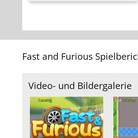
Fast and Furious Spielberic
Video- und Bildergalerie