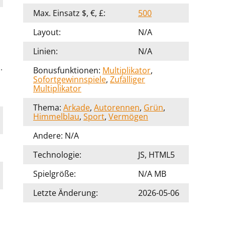
Max. Einsatz $, €, £:
500
Layout:
N/A
Linien:
N/A
.
Bonusfunktionen:
Multiplikator
,
Sofortgewinnspiele
,
Zufälliger
Multiplikator
Thema:
Arkade
,
Autorennen
,
Grün
,
Himmelblau
,
Sport
,
Vermögen
Andere: N/A
Technologie:
JS, HTML5
Spielgröße:
N/A MB
Letzte Änderung:
2026-05-06