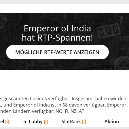
Emperor of India
hat RTP-Spannen!
MÖGLICHE RTP-WERTE ANZEIGEN
uns gescannten Casinos verfügbar. Insgesamt haben wir den
, und Emperor of India ist in 68 davon verfügbar. Emperor
genden Ländern verfügbar: NO, FI, NZ, AT
iel
[i]
In Lobby
[i]
SlotRank
[i]
Aktion