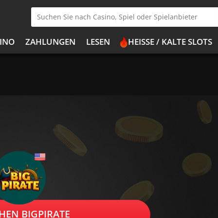
.
INO
ZAHLUNGEN
LESEN
HEISSE / KALTE SLOTS
HEN BIGPIRATE