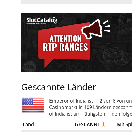
Gescannte Länder
Emperor of India ist in 2 von 6 von 
Casinomarkt in 109 Ländern gescannt
of India ist am häufigsten in den fol
Land
GESCANNT
[i]
Mit Sp