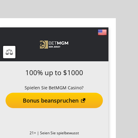
100% up to $1000
Spielen Sie BetMGM Casino?
Bonus beanspruchen
21+ |
Seien Sie spielbewusst