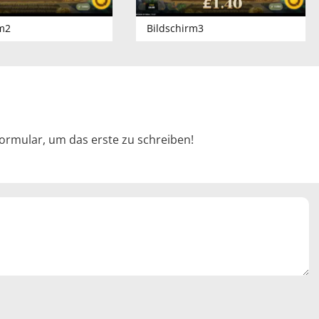
rm2
Bildschirm3
ormular, um das erste zu schreiben!