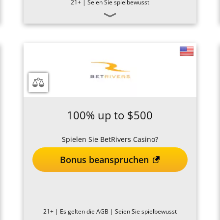
21+ |
Seien Sie spielbewusst
100% up to $500
Spielen Sie BetRivers Casino?
Bonus beanspruchen
21+ |
Es gelten die AGB
|
Seien Sie spielbewusst