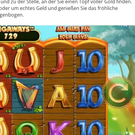
nd zu der Stelle, an der Sie einen Topf voller Gold finden.
 oder um echtes Geld und genießen Sie das fröhliche
egenbogen.