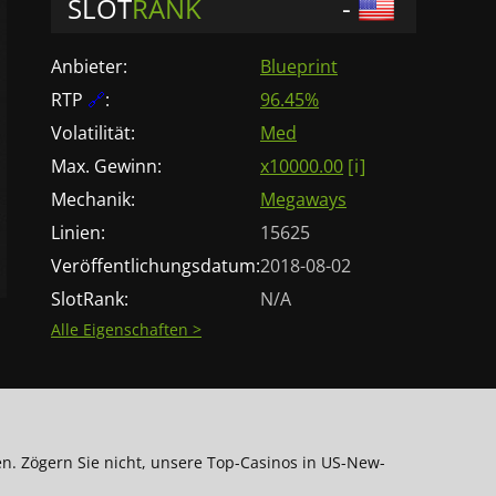
SLOT
RANK
-
Anbieter:
Blueprint
RTP
🔗
:
96.45%
Volatilität:
Med
Max. Gewinn:
x10000.00
[ i ]
Mechanik:
Megaways
Linien:
15625
Veröffentlichungsdatum:
2018-08-02
SlotRank:
N/A
Alle Eigenschaften >
n. Zögern Sie nicht, unsere Top-Casinos in US-New-