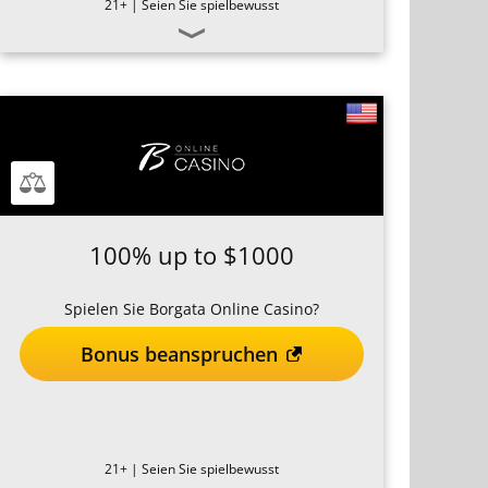
21+ |
Seien Sie spielbewusst
100% up to $1000
Spielen Sie Borgata Online Casino?
Bonus beanspruchen
21+ |
Seien Sie spielbewusst