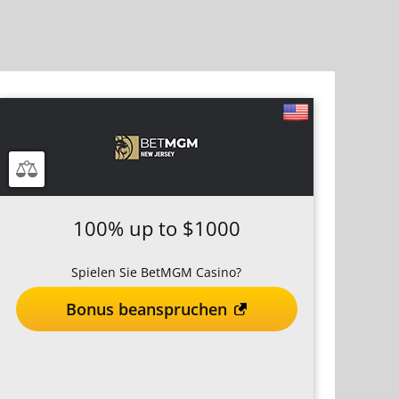
100% up to $1000
Spielen Sie BetMGM Casino?
Bonus beanspruchen