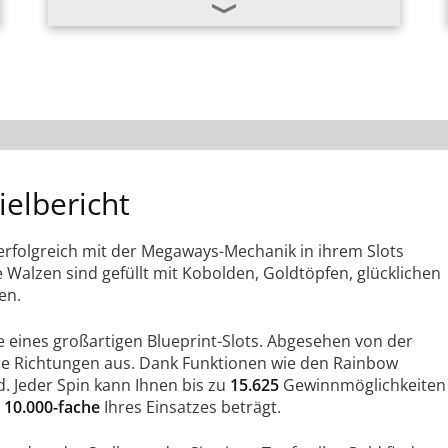
elbericht
erfolgreich mit der Megaways-Mechanik in ihrem Slots
Walzen sind gefüllt mit Kobolden, Goldtöpfen, glücklichen
en.
le eines großartigen Blueprint-Slots. Abgesehen von der
de Richtungen aus. Dank Funktionen wie den Rainbow
rd. Jeder Spin kann Ihnen bis zu
15.625
Gewinnmöglichkeiten
s
10.000-fache
Ihres Einsatzes beträgt.