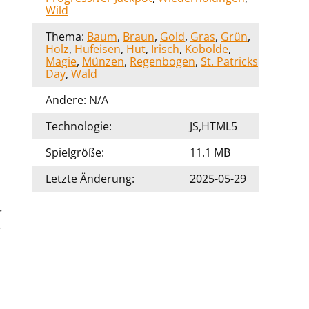
Wild
Thema:
Baum
,
Braun
,
Gold
,
Gras
,
Grün
,
Holz
,
Hufeisen
,
Hut
,
Irisch
,
Kobolde
,
Magie
,
Münzen
,
Regenbogen
,
St. Patricks
Day
,
Wald
Andere: N/A
Technologie:
JS,HTML5
Spielgröße:
11.1 MB
Letzte Änderung:
2025-05-29
r
e