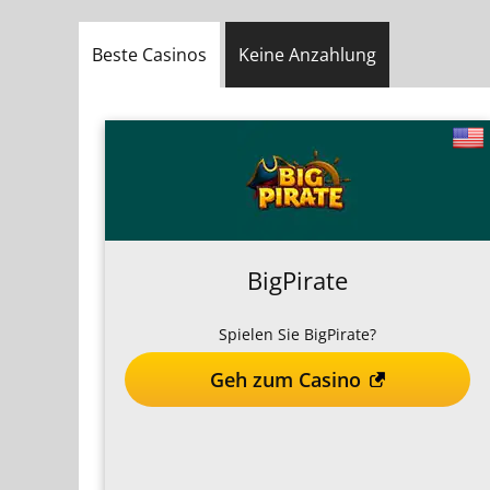
Beste Casinos
Keine Anzahlung
BigPirate
Spielen Sie BigPirate?
Geh zum Casino